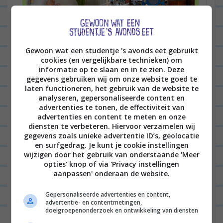
Gewoon wat een studentje 's avonds eet gebruikt
cookies (en vergelijkbare technieken) om
informatie op te slaan en in te zien. Deze
gegevens gebruiken wij om onze website goed te
Hallo fijne mensen en welkom bij het eerste
laten functioneren, het gebruik van de website te
dagboek sinds mijn zwangerschapsverlof. Ik
analyseren, gepersonaliseerde content en
advertenties te tonen, de effectiviteit van
ben er weer! Sinds deze week gaat Morris naar
advertenties en content te meten en onze
de opvang en dat...
Lees verder
diensten te verbeteren. Hiervoor verzamelen wij
gegevens zoals unieke advertentie ID’s, geolocatie
en surfgedrag. Je kunt je cookie instellingen
wijzigen door het gebruik van onderstaande 'Meer
opties' knop of via 'Privacy instellingen
aanpassen' onderaan de website.
B
VORIGE POST
e
Gepersonaliseerde advertenties en content,
advertentie- en contentmetingen,
r
doelgroepenonderzoek en ontwikkeling van diensten
VOLGENDE POST