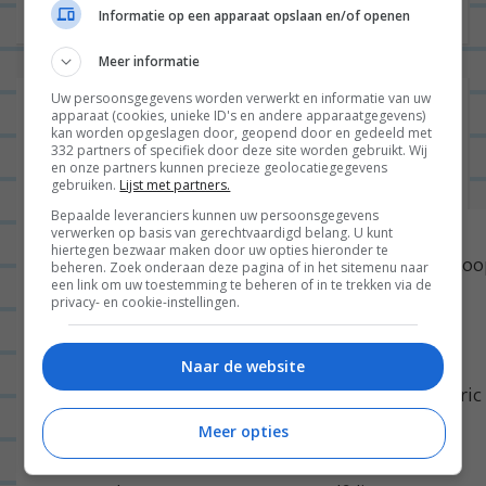
i
Informatie op een apparaat opslaan en/of openen
c
h
Meer informatie
t
Uw persoonsgegevens worden verwerkt en informatie van uw
19 reacties op “
Gewoon wat een
apparaat (cookies, unieke ID's en andere apparaatgegevens)
n
studentje op vakantie eet: ROME –
kan worden opgeslagen door, geopend door en gedeeld met
332 partners of specifiek door deze site worden gebruikt. Wij
a
dag 4 | Eindelijk pizza
”
en onze partners kunnen precieze geolocatiegegevens
gebruiken.
Lijst met partners.
v
Bepaalde leveranciers kunnen uw persoonsgegevens
LETICIAPOTH
05/05/2016 op 11:09
i
verwerken op basis van gerechtvaardigd belang. U kunt
hiertegen bezwaar maken door uw opties hieronder te
g
Wu Yi 12 Week Weight Loss Success Guide Shan Loo
beheren. Zoek onderaan deze pagina of in het sitemenu naar
een link om uw toestemming te beheren of in te trekken via de
a
Of Henle Diuretics Electrolyte . Topamax Beta
privacy- en cookie-instellingen.
t
Blocker Migraine Prevention Sound Skin After
i
Weight Loss
Naar de website
e
[url=https://archive.org/details/unitcnjzyg]Generic
Wellbutrin-SR No RX[/url] Effexor Withdrawal
Meer opties
Benadryl How Is Tylenol Modular Propoxyphene