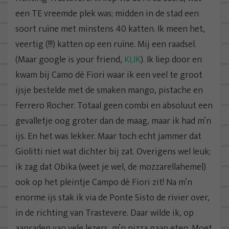
een TE vreemde plek was; midden in de stad een
soort ruïne met minstens 40 katten. Ik meen het,
veertig (!!!) katten op een ruïne. Mij een raadsel.
(Maar google is your friend,
KLIK
). Ik liep door en
kwam bij Camo dè Fiori waar ik een veel te groot
ijsje bestelde met de smaken mango, pistache en
Ferrero Rocher. Totaal geen combi en absoluut een
gevalletje oog groter dan de maag, maar ik had m’n
ijs. En het was lekker. Maar toch echt jammer dat
Giolitti niet wat dichter bij zat. Overigens wel leuk;
ik zag dat Obika (weet je wel, de mozzarellahemel)
ook op het pleintje Campo dè Fiori zit! Na m’n
enorme ijs stak ik via de Ponte Sisto de rivier over,
in de richting van Trastevere. Daar wilde ik, op
aanraden van vele lezers, m’n pizza gaan eten. Moet