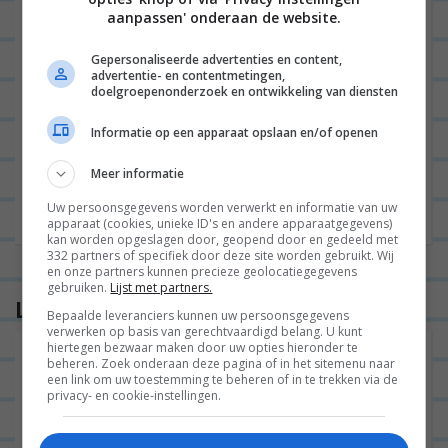
E-mail
*
aanpassen' onderaan de website.
Gepersonaliseerde advertenties en content,
advertentie- en contentmetingen,
doelgroepenonderzoek en ontwikkeling van diensten
Site
Informatie op een apparaat opslaan en/of openen
Meer informatie
Uw persoonsgegevens worden verwerkt en informatie van uw
apparaat (cookies, unieke ID's en andere apparaatgegevens)
kan worden opgeslagen door, geopend door en gedeeld met
332 partners of specifiek door deze site worden gebruikt. Wij
en onze partners kunnen precieze geolocatiegegevens
gebruiken.
Lijst met partners.
Lees ook
Bepaalde leveranciers kunnen uw persoonsgegevens
verwerken op basis van gerechtvaardigd belang. U kunt
hiertegen bezwaar maken door uw opties hieronder te
30 hippe kerstballen die je in je boom wil
beheren. Zoek onderaan deze pagina of in het sitemenu naar
een link om uw toestemming te beheren of in te trekken via de
privacy- en cookie-instellingen.
INTERIEUR
2