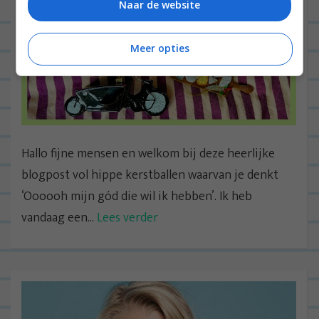
Naar de website
Meer opties
Hallo fijne mensen en welkom bij deze heerlijke
blogpost vol hippe kerstballen waarvan je denkt
‘Oooooh mijn gód die wil ik hebben’. Ik heb
vandaag een...
Lees verder