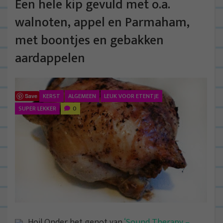
Een hele kip gevuld met o.a.
walnoten, appel en Parmaham,
met boontjes en gebakken
aardappelen
KERST
ALGEMEEN
LEUK VOOR ETENTJE
Save
SUPER LEKKER
0
Hoi! Onder het genot van
‘Sound Therapy –