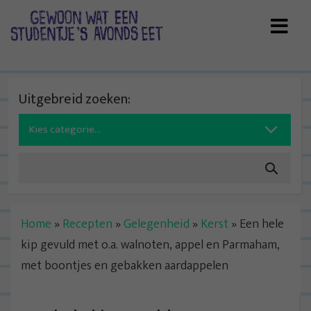
Skip
to
content
Uitgebreid zoeken:
Search
for:
Home
»
Recepten
»
Gelegenheid
»
Kerst
»
Een hele
kip gevuld met o.a. walnoten, appel en Parmaham,
met boontjes en gebakken aardappelen