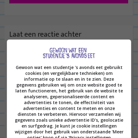
i
c
h
t
Laat een reactie achter
n
Het e-mailadres wordt niet gepubliceerd.
Vereiste
a
velden zijn gemarkeerd met
*
v
i
Gewoon wat een studentje 's avonds eet gebruikt
cookies (en vergelijkbare technieken) om
g
informatie op te slaan en in te zien. Deze
a
gegevens gebruiken wij om onze website goed te
laten functioneren, het gebruik van de website te
t
analyseren, gepersonaliseerde content en
advertenties te tonen, de effectiviteit van
i
advertenties en content te meten en onze
e
diensten te verbeteren. Hiervoor verzamelen wij
Naam
*
gegevens zoals unieke advertentie ID’s, geolocatie
en surfgedrag. Je kunt je cookie instellingen
wijzigen door het gebruik van onderstaande 'Meer
opties' knop of via 'Privacy instellingen