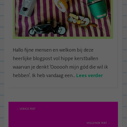
Hallo fijne mensen en welkom bij deze
heerlijke blogpost vol hippe kerstballen
waarvan je denkt ‘Oooooh mijn gód die wil ik
hebben’. Ik heb vandaag een...
Lees verder
B
VORIGE POST
e
r
VOLGENDE POST