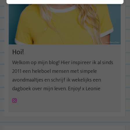
Hoi!
Welkom op mijn blog! Hier inspireer ik al sinds
2011 een heleboel mensen met simpele
avondmaaltjes en schrijf ik wekelijks een
dagboek over mijn leven. Enjoy! x Leonie
Instagram