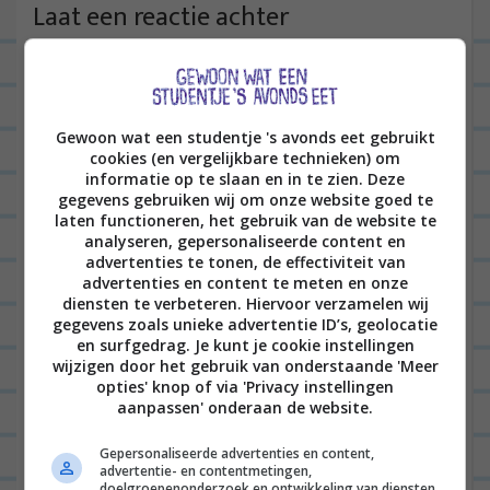
t
Laat een reactie achter
n
Het e-mailadres wordt niet gepubliceerd.
Vereiste
a
velden zijn gemarkeerd met
*
v
i
Gewoon wat een studentje 's avonds eet gebruikt
cookies (en vergelijkbare technieken) om
g
informatie op te slaan en in te zien. Deze
a
gegevens gebruiken wij om onze website goed te
laten functioneren, het gebruik van de website te
t
analyseren, gepersonaliseerde content en
i
advertenties te tonen, de effectiviteit van
advertenties en content te meten en onze
e
Naam
*
diensten te verbeteren. Hiervoor verzamelen wij
gegevens zoals unieke advertentie ID’s, geolocatie
en surfgedrag. Je kunt je cookie instellingen
wijzigen door het gebruik van onderstaande 'Meer
opties' knop of via 'Privacy instellingen
E-mail
*
aanpassen' onderaan de website.
Gepersonaliseerde advertenties en content,
advertentie- en contentmetingen,
doelgroepenonderzoek en ontwikkeling van diensten