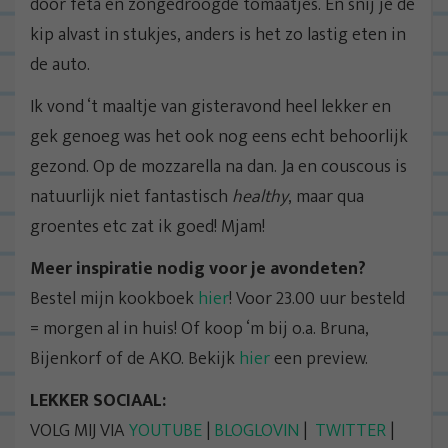
door feta en zongedroogde tomaatjes. En snij je de
kip alvast in stukjes, anders is het zo lastig eten in
de auto.
Ik vond ‘t maaltje van gisteravond heel lekker en
gek genoeg was het ook nog eens echt behoorlijk
gezond. Op de mozzarella na dan. Ja en couscous is
natuurlijk niet fantastisch
healthy
, maar qua
groentes etc zat ik goed! Mjam!
Meer inspiratie nodig voor je avondeten?
Bestel mijn kookboek
hier
! Voor 23.00 uur besteld
= morgen al in huis! Of koop ‘m bij o.a. Bruna,
Bijenkorf of de AKO. Bekijk
hier
een preview.
LEKKER SOCIAAL:
VOLG MIJ VIA
YOUTUBE
|
BLOGLOVIN
|
TWITTER
|