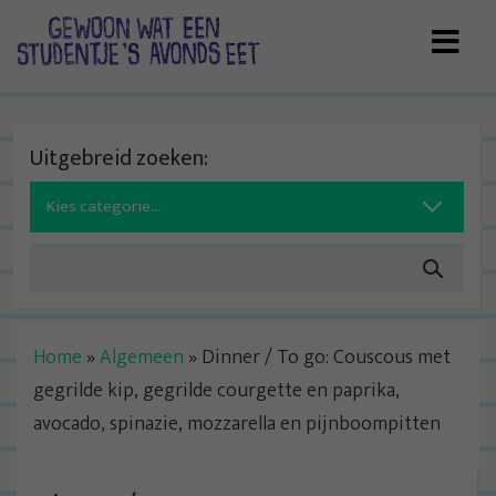
Skip
to
content
Uitgebreid zoeken:
Search
for:
Home
»
Algemeen
»
Dinner / To go: Couscous met
gegrilde kip, gegrilde courgette en paprika,
avocado, spinazie, mozzarella en pijnboompitten