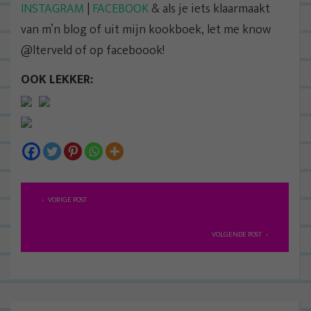
INSTAGRAM
|
FACEBOOK
& als je iets klaarmaakt
van m’n blog of uit mijn kookboek, let me know
@lterveld of op faceboook!
OOK LEKKER:
B
VORIGE POST
e
r
VOLGENDE POST
i
c
h