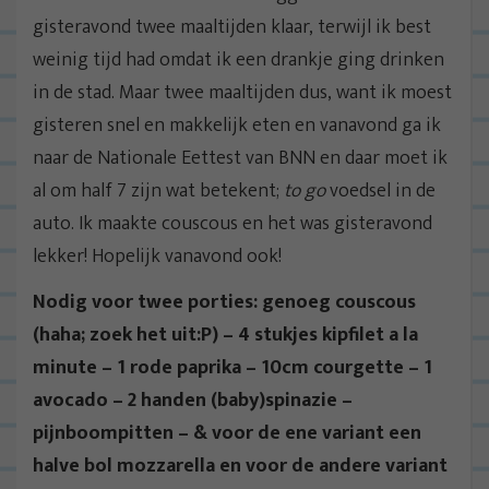
gisteravond twee maaltijden klaar, terwijl ik best
weinig tijd had omdat ik een drankje ging drinken
in de stad. Maar twee maaltijden dus, want ik moest
gisteren snel en makkelijk eten en vanavond ga ik
naar de Nationale Eettest van BNN en daar moet ik
al om half 7 zijn wat betekent;
to go
voedsel in de
auto. Ik maakte couscous en het was gisteravond
lekker! Hopelijk vanavond ook!
Nodig voor twee porties: genoeg couscous
(haha; zoek het uit:P) – 4 stukjes kipfilet a la
minute – 1 rode paprika – 10cm courgette – 1
avocado – 2 handen (baby)spinazie –
pijnboompitten – & voor de ene variant een
halve bol mozzarella en voor de andere variant