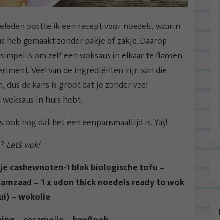
leden postte ik een recept voor noedels, waarin
aus heb gemaakt zonder pakje of zakje. Daarop
 simpel is om zelf een woksaus in elkaar te flansen
riment. Veel van de ingrediënten zijn van die
, dus de kans is groot dat je zonder veel
 woksaus in huis hebt.
s ook nog dat het een eenpansmaaltijd is. Yay!
e?
Let’s wok!
dje cashewnoten-1 blok biologische tofu –
esamzaad – 1 x udon thick noedels ready to wok
ui) – wokolie