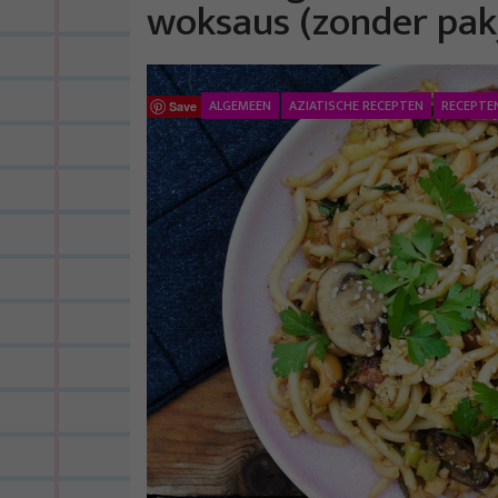
woksaus (zonder pak
ALGEMEEN
AZIATISCHE RECEPTEN
RECEPTE
Save