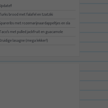
Update!!
Turks brood met falafel en tzatziki
Spareribs met rozemarijnaardappeltjes en sla
Taco’s met pulled jackfruit en guacamole
Kruidige lasagne (mega lekker!)