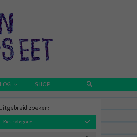
BLOG
SHOP
Uitgebreid zoeken:
Search
for: