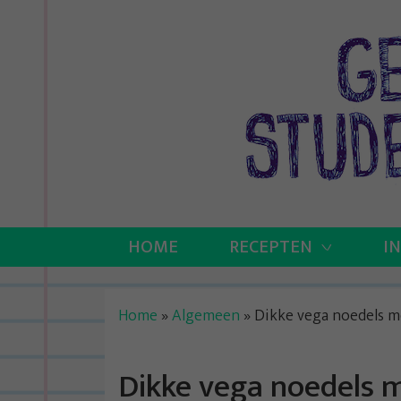
Skip
to
content
HOME
RECEPTEN
I
Home
»
Algemeen
»
Dikke vega noedels m
Dikke vega noedels 