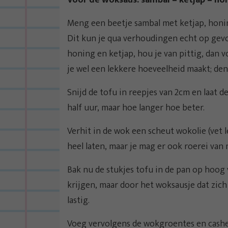
Voor de woksaus: sambal – ketjap – ho
Meng een beetje sambal met ketjap, honin
Dit kun je qua verhoudingen echt op gevo
honing en ketjap, hou je van pittig, dan v
je wel een lekkere hoeveelheid maakt; den
Snijd de tofu in reepjes van 2cm en laat 
half uur, maar hoe langer hoe beter.
Verhit in de wok een scheut wokolie (vet l
heel laten, maar je mag er ook roerei van 
Bak nu de stukjes tofu in de pan op hoog
krijgen, maar door het woksausje dat zich 
lastig.
Voeg vervolgens de wokgroentes en cashew