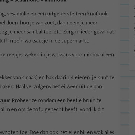
ning – sesamolie – knoflook
g, sesamolie en een uitgeperste teen knoflook.
el doen; hou je van zoet, dan neem je meer
oeg je meer sambal toe, etc. Zorg in ieder geval dat
k ff in zo’n woksausje in de supermarkt.
deze reepjes weken in je woksaus voor minimaal een
ekker van smaak) en bak daarin 4 eieren; je kunt ze
maken. Haal vervolgens het ei weer uit de pan.
 vuur. Probeer ze rondom een beetje bruin te
al in en om de tofu gehecht heeft, vond ik dit
noten toe. Doe dan ook het ei er bij en wok alles