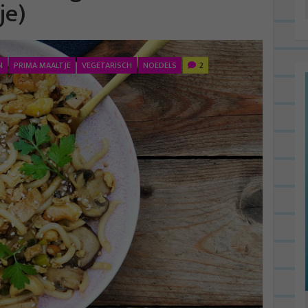
je)
N
PRIMA MAALTJE
VEGETARISCH
NOEDELS
2