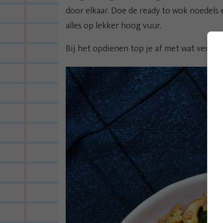
door elkaar. Doe de ready to wok noedels 
alles op lekker hoog vuur.
Bij het opdienen top je af met wat verse pe