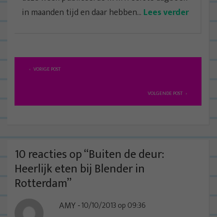
in maanden tijd en daar hebben...
Lees verder
B
VORIGE POST
e
r
VOLGENDE POST
i
c
h
t
10 reacties op “
Buiten de deur:
n
Heerlijk eten bij Blender in
a
Rotterdam
”
v
AMY
10/10/2013 op 09:36
i