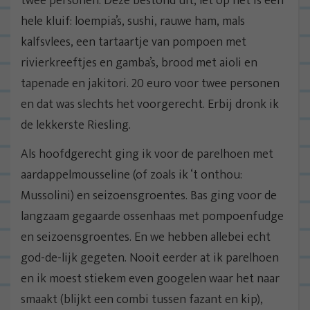
twee personen. Deze bestond uit, let op het is een
hele kluif: loempia’s, sushi, rauwe ham, mals
kalfsvlees, een tartaartje van pompoen met
rivierkreeftjes en gamba’s, brood met aioli en
tapenade en jakitori. 20 euro voor twee personen
en dat was slechts het voorgerecht. Erbij dronk ik
de lekkerste Riesling.
Als hoofdgerecht ging ik voor de parelhoen met
aardappelmousseline (of zoals ik ‘t onthou:
Mussolini) en seizoensgroentes. Bas ging voor de
langzaam gegaarde ossenhaas met pompoenfudge
en seizoensgroentes. En we hebben allebei echt
god-de-lijk gegeten. Nooit eerder at ik parelhoen
en ik moest stiekem even googelen waar het naar
smaakt (blijkt een combi tussen fazant en kip),