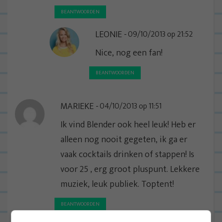
BEANTWOORDEN
LEONIE
09/10/2013 op 21:52
Nice, nog een fan!
BEANTWOORDEN
MARIEKE
04/10/2013 op 11:51
Ik vind Blender ook heel leuk! Heb er
alleen nog nooit gegeten, ik ga er
vaak cocktails drinken of stappen! Is
voor 25 , erg groot pluspunt. Lekkere
muziek, leuk publiek. Toptent!
BEANTWOORDEN