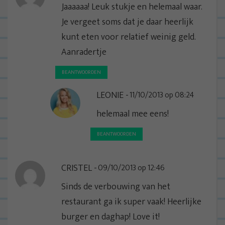
g
Jaaaaaa! Leuk stukje en helemaal waar.
a
Je vergeet soms dat je daar heerlijk
t
kunt eten voor relatief weinig geld.
i
Aanradertje
e
BEANTWOORDEN
LEONIE
11/10/2013 op 08:24
helemaal mee eens!
BEANTWOORDEN
CRISTEL
09/10/2013 op 12:46
Sinds de verbouwing van het
restaurant ga ik super vaak! Heerlijke
burger en daghap! Love it!