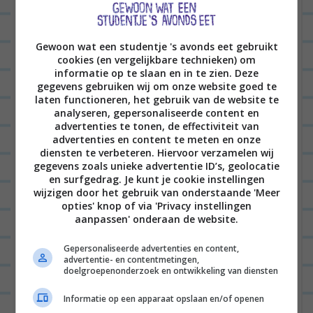
LEONIE
04/10/2013 op 17:33
Ja ik vond ook de muziek
Gewoon wat een studentje 's avonds eet gebruikt
heel fijn! Beetje lounge!
cookies (en vergelijkbare technieken) om
Zeker eens gaan eten 🙂
informatie op te slaan en in te zien. Deze
gegevens gebruiken wij om onze website goed te
laten functioneren, het gebruik van de website te
BEANTWOORDEN
analyseren, gepersonaliseerde content en
advertenties te tonen, de effectiviteit van
advertenties en content te meten en onze
ANONIEM
04/10/2013 op 10:10
diensten te verbeteren. Hiervoor verzamelen wij
gegevens zoals unieke advertentie ID’s, geolocatie
Ik vind Blender eigenlijk een beetje
en surfgedrag. Je kunt je cookie instellingen
wijzigen door het gebruik van onderstaande 'Meer
Juppentent. Komt vooral door de
opties' knop of via 'Privacy instellingen
nachtclub 's avonds. Op de Witte de
aanpassen' onderaan de website.
Withstraat heb je veeeeel leukere
Gepersonaliseerde advertenties en content,
tentjes, met meer sfeer. Bijvoorbeeld
advertentie- en contentmetingen,
doelgroepenonderzoek en ontwikkeling van diensten
Oliva. Maar fijn dat het eten zo lekker
was en misschien ben ik wel iets te
Informatie op een apparaat opslaan en/of openen