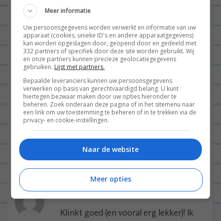
bevooroordeeld.
Meer informatie
BEANTWOORDEN
Uw persoonsgegevens worden verwerkt en informatie van uw
apparaat (cookies, unieke ID's en andere apparaatgegevens)
kan worden opgeslagen door, geopend door en gedeeld met
LEONIE
04/10/2013 op 17:33
332 partners of specifiek door deze site worden gebruikt. Wij
en onze partners kunnen precieze geolocatiegegevens
Ja joh? Als nachtclub ben ik
gebruiken.
Lijst met partners.
er nooit geweest maar ik
Bepaalde leveranciers kunnen uw persoonsgegevens
verwerken op basis van gerechtvaardigd belang. U kunt
vond het restaurant
hiertegen bezwaar maken door uw opties hieronder te
beheren. Zoek onderaan deze pagina of in het sitemenu naar
helemaal niet Jupperig. Het
een link om uw toestemming te beheren of in te trekken via de
privacy- en cookie-instellingen.
eten is het proberen echt
eens waard!
Naar de website
BEANTWOORDEN
Meer opties
ANONIEM
03/10/2013 op 22:45
Klinkt goed (en vooral erg lekker)! Ik