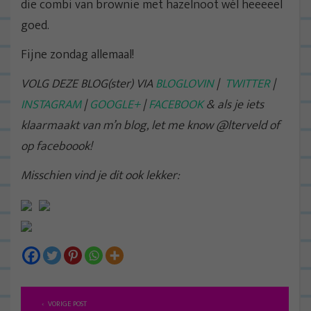
die combi van brownie met hazelnoot wél heeeeel
goed.
Fijne zondag allemaal!
VOLG DEZE BLOG(ster) VIA
BLOGLOVIN
|
TWITTER
|
INSTAGRAM
|
GOOGLE+
|
FACEBOOK
& als je iets
klaarmaakt van m’n blog, let me know @lterveld of
op faceboook!
Misschien vind je dit ook lekker:
B
VORIGE POST