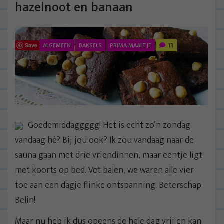
hazelnoot en banaan
ALGEMEEN
BAKSELS
PRIMA MAALTJE
13
Save
Goedemiddaggggg! Het is echt zo’n zondag
vandaag hè? Bij jou ook? Ik zou vandaag naar de
sauna gaan met drie vriendinnen, maar eentje ligt
met koorts op bed. Vet balen, we waren alle vier
toe aan een dagje flinke ontspanning. Beterschap
Belin!
Maar nu heb ik dus opeens de hele dag vrij en kan