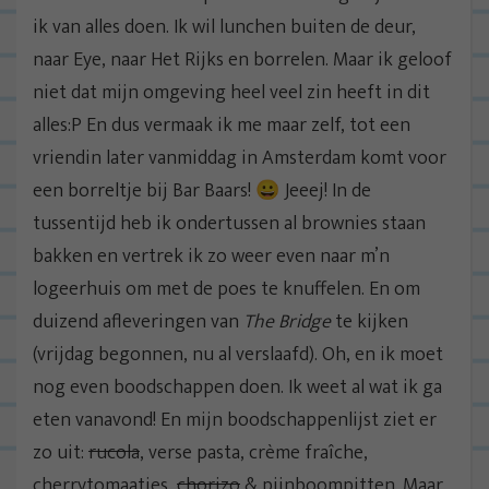
ik van alles doen. Ik wil lunchen buiten de deur,
naar Eye, naar Het Rijks en borrelen. Maar ik geloof
niet dat mijn omgeving heel veel zin heeft in dit
alles:P En dus vermaak ik me maar zelf, tot een
vriendin later vanmiddag in Amsterdam komt voor
een borreltje bij Bar Baars! 😀 Jeeej! In de
tussentijd heb ik ondertussen al brownies staan
bakken en vertrek ik zo weer even naar m’n
logeerhuis om met de poes te knuffelen. En om
duizend afleveringen van
The Bridge
te kijken
(vrijdag begonnen, nu al verslaafd). Oh, en ik moet
nog even boodschappen doen. Ik weet al wat ik ga
eten vanavond! En mijn boodschappenlijst ziet er
zo uit:
rucola
, verse pasta, crème fraîche,
cherrytomaatjes,
chorizo
& pijnboompitten. Maar