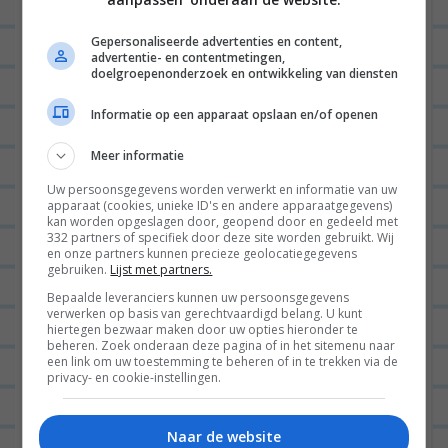
BEANTWOORDEN
Gepersonaliseerde advertenties en content,
advertentie- en contentmetingen,
doelgroepenonderzoek en ontwikkeling van diensten
JESSICA HOFMANN
19/01/2014 op 13:03
Informatie op een apparaat opslaan en/of openen
Lekkerrrr! Die hazelnoten ga ik
volgende keer zeker proberen! Haha,
Meer informatie
the Bridge is goed hea .. is ook een
Uw persoonsgegevens worden verwerkt en informatie van uw
apparaat (cookies, unieke ID's en andere apparaatgegevens)
seizoen 2 van trouwens, vergeet die
kan worden opgeslagen door, geopend door en gedeeld met
332 partners of specifiek door deze site worden gebruikt. Wij
vooral niet 😀
en onze partners kunnen precieze geolocatiegegevens
gebruiken.
Lijst met partners.
X STYLONYM
Bepaalde leveranciers kunnen uw persoonsgegevens
http://www.stylonym.blogspot.com
verwerken op basis van gerechtvaardigd belang. U kunt
hiertegen bezwaar maken door uw opties hieronder te
beheren. Zoek onderaan deze pagina of in het sitemenu naar
BEANTWOORDEN
een link om uw toestemming te beheren of in te trekken via de
privacy- en cookie-instellingen.
LEONIE
19/01/2014 op 13:20
Haha jaa seizoen 2 kijk ik
Naar de website