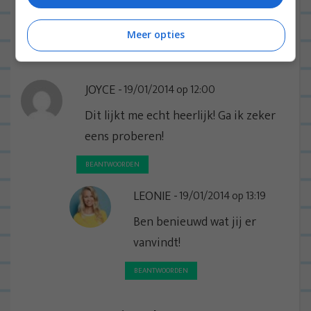
ook naar uit
Meer opties
BEANTWOORDEN
JOYCE
19/01/2014 op 12:00
Dit lijkt me echt heerlijk! Ga ik zeker
eens proberen!
BEANTWOORDEN
LEONIE
19/01/2014 op 13:19
Ben benieuwd wat jij er
vanvindt!
BEANTWOORDEN