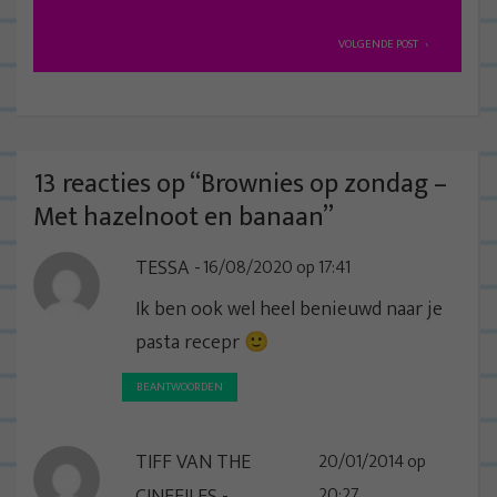
e
r
VOLGENDE POST
i
c
h
t
13 reacties op “
Brownies op zondag –
n
Met hazelnoot en banaan
”
a
TESSA
16/08/2020 op 17:41
v
i
Ik ben ook wel heel benieuwd naar je
g
pasta recepr 🙂
a
BEANTWOORDEN
t
i
TIFF VAN THE
20/01/2014 op
e
CINEFILES
20:27