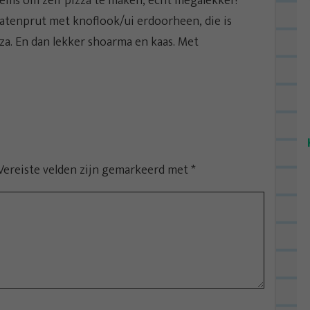
ems om zelf pizza te maken, echt megalekker!
atenprut met knoflook/ui erdoorheen, die is
za. En dan lekker shoarma en kaas. Met
Vereiste velden zijn gemarkeerd met
*