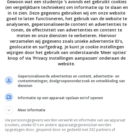
Gewoon wat een studentje 's avonds eet gebruikt cookies
(en vergelijkbare technieken) om informatie op te slaan en
 er stukken mozzarella over en zet dit 15 minuten
in te zien. Deze gegevens gebruiken wij om onze website
goed te laten functioneren, het gebruik van de website te
aadjes basilicum op. KLAAR! Eet smakelijk!
analyseren, gepersonaliseerde content en advertenties te
tonen, de effectiviteit van advertenties en content te
echt zó’n makkelijke maaltijd. En ik vond het
meten en onze diensten te verbeteren. Hiervoor
verzamelen wij gegevens zoals unieke advertentie ID’s,
dik en een beetje kleffig), buffelmozzarella is altijd
geolocatie en surfgedrag. Je kunt je cookie instellingen
 het gewoon echt top. Heerlijk gegeten!
wijzigen door het gebruik van onderstaande 'Meer opties'
knop of via 'Privacy instellingen aanpassen' onderaan de
website.
p andere kanalen!
,
YOUTUBE
of
FACEBOOK
?
Gepersonaliseerde advertenties en content, advertentie- en
contentmetingen, doelgroepenonderzoek en ontwikkeling van
diensten
Informatie op een apparaat opslaan en/of openen
VOLGENDE POST
Meer informatie
Uw persoonsgegevens worden verwerkt en informatie van uw apparaat
(cookies, unieke ID's en andere apparaatgegevens) kan worden
opgeslagen door, geopend door en gedeeld met 332 partners of