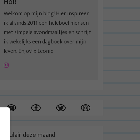
Hoi!
Welkom op mijn blog! Hier inspireer
ik al sinds 2011 een heleboel mensen
met simpele avondmaaltjes en schrijf
ik wekelijks een dagboek over mijn
leven. Enjoy! x Leonie
Instagram
Populair deze maand