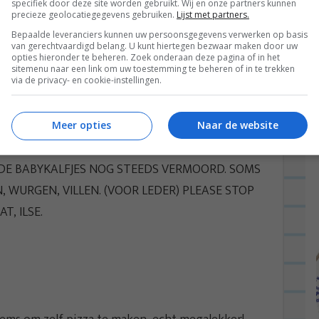
specifiek door deze site worden gebruikt. Wij en onze partners kunnen
precieze geolocatiegegevens gebruiken.
Lijst met partners.
Bepaalde leveranciers kunnen uw persoonsgegevens verwerken op basis
van gerechtvaardigd belang. U kunt hiertegen bezwaar maken door uw
lpizza met mozzarella en
opties hieronder te beheren. Zoek onderaan deze pagina of in het
sitemenu naar een link om uw toestemming te beheren of in te trekken
via de privacy- en cookie-instellingen.
Meer opties
Naar de website
LLA EN ALLE ANDERE SOORTEN
E BABYKALFJES NOG STEEDS VERMOORD. SOMS
 WURGEN, VILLEN. (VOOR LEDER) PLEASE STOP
T, ILSE.