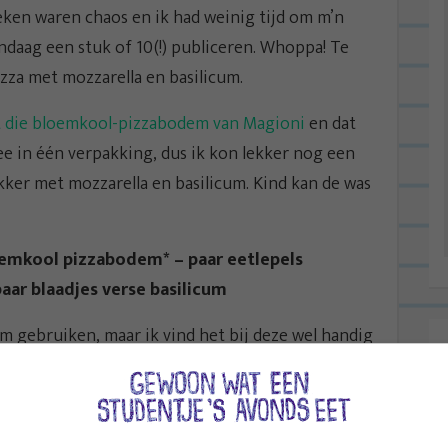
en waren chaos en ik had weinig tijd om m’n
andaag een stuk of 10(!) publiceren. Whoppa! Te
za met mozzarella en basilicum.
t die bloemkool-pizzabodem van Magioni
en dat
ee in één verpakking, dus ik kon lekker nog een
ekker met mozzarella en basilicum. Kind kan de was
oemkool pizzabodem* – paar eetlepels
paar blaadjes verse basilicum
m gebruiken, maar ik vind het bij deze wel handig
nt- en klaar is. Veel lekkerder dan andere kant- en
cht naar bloemkool, dus daar moet je ff aan wennen.
t is echt een geweldige saus voor op je pizza.