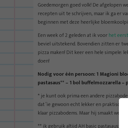
Goedemorgen goed volk! De afgelopen wek
recepten uit te schrijven, maar ik ga er v
beginnen met deze heerlijke bloemkoolpiz
Een week of 2 geleden at ik voor
het eers
beviel uitstekend. Bovendien zitten er tw
pizza maken! Dit keer een hele simpele: l
doen!
Nodig voor één persoon: 1 Magioni bl
pastasaus** – 1 bol buffelmozzarella – 
* je kunt ook prima een andere pizzabode
dat ‘ie gewoon echt lekker en praktisch ka
klaar pizzabodems. Maar hij smaakt wel li
** ik gebruik altijd AH basic pastasaus; da