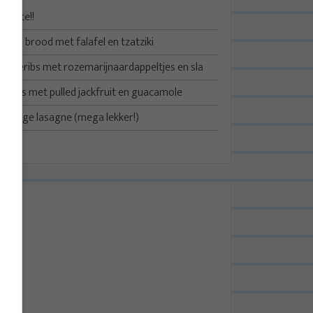
Update!!
Turks brood met falafel en tzatziki
Spareribs met rozemarijnaardappeltjes en sla
Taco’s met pulled jackfruit en guacamole
Kruidige lasagne (mega lekker!)