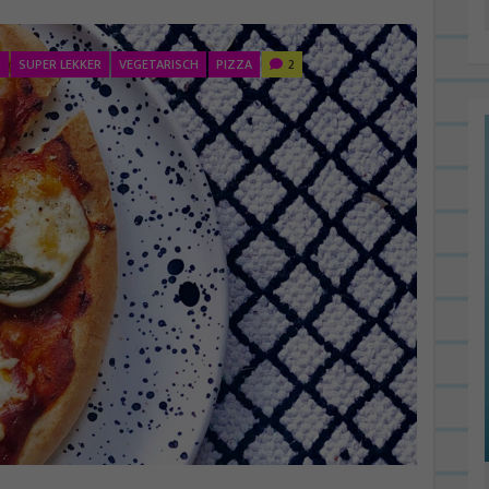
N
SUPER LEKKER
VEGETARISCH
PIZZA
2