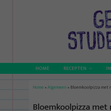
Skip
to
content
HOME
RECEPTEN
I
Home
»
Algemeen
»
Bloemkoolpizza met m
Bloemkoolpizza met 