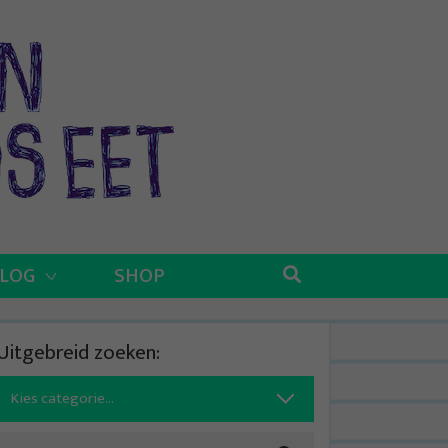
BLOG
SHOP
Uitgebreid zoeken:
Search
for: