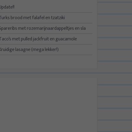
Update!!
Turks brood met falafel en tzatziki
Spareribs met rozemarijnaardappeltjes en sla
Taco’s met pulled jackfruit en guacamole
Kruidige lasagne (mega lekker!)