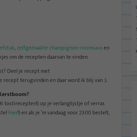
efstuk
,
zelfgemaakte champignon-roomsaus
en
nkjes om de recepten daarvan te vinden.
st? Deel je recept met
ecept terugvinden en daar word ik blij van :).
 Kerstboom?
tostirecepten!) op je verlanglijstje of verras
stel
hier
!) en als je ‘m vandaag voor 23:00 bestelt,