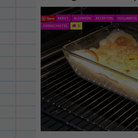
KERST
ALGEMEEN
RECEPTEN
HOLLANDSE
Save
OVENSCHOTEL
0