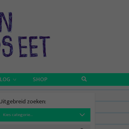
BLOG
SHOP
Uitgebreid zoeken:
Search
for: