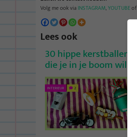
Volg me ook via
INSTAGRAM
,
YOUTUBE
o
Lees ook
30 hippe kerstballen
die je in je boom wil
INTERIEUR
2