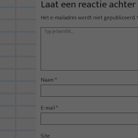
t
Laat een reactie achter
n
Het e-mailadres wordt niet gepubliceerd.
a
v
i
g
a
t
i
Naam
*
e
E-mail
*
Site