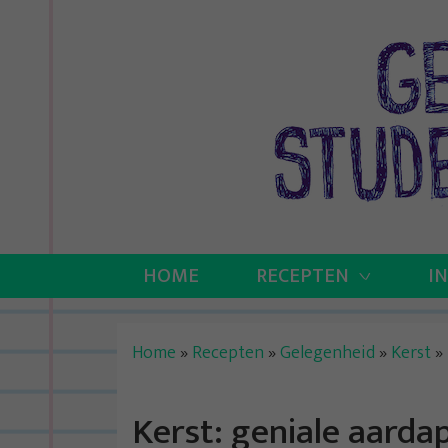
Skip
to
content
HOME
RECEPTEN
I
Home
»
Recepten
»
Gelegenheid
»
Kerst
»
Kerst: geniale aarda