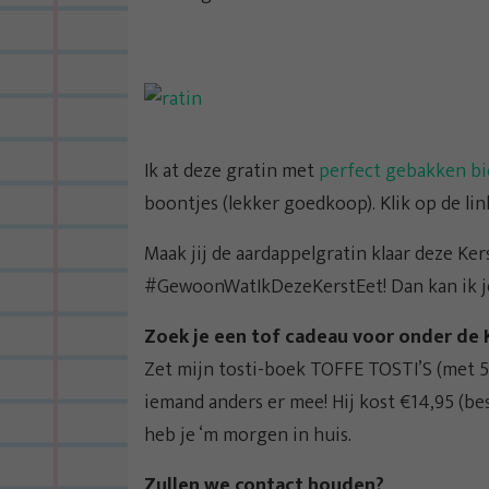
Ik at deze gratin met
perfect gebakken bi
boontjes (lekker goedkoop). Klik op de li
Maak jij de aardappelgratin klaar deze Ker
#GewoonWatIkDezeKerstEet! Dan kan ik je r
Zoek je een tof cadeau voor onder de
Zet mijn tosti-boek TOFFE TOSTI’S (met 56 
iemand anders er mee! Hij kost €14,95 (be
heb je ‘m morgen in huis.
Zullen we contact houden?