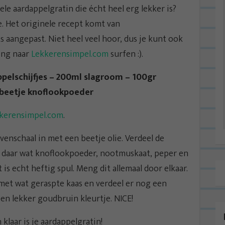
ele aardappelgratin die écht heel erg lekker is?
e. Het originele recept komt van
s aangepast. Niet heel veel hoor, dus je kunt ook
ing naar
Lekkerensimpel.com
surfen :).
pelschijfjes – 200ml slagroom – 100gr
 beetje knoflookpoeder
kerensimpel.com
.
enschaal in met een beetje olie. Verdeel de
oi daar wat knoflookpoeder, nootmuskaat, peper en
 is echt heftig spul. Meng dit allemaal door elkaar.
 met wat geraspte kaas en verdeel er nog een
en lekker goudbruin kleurtje. NICE!
klaar is je aardappelgratin!