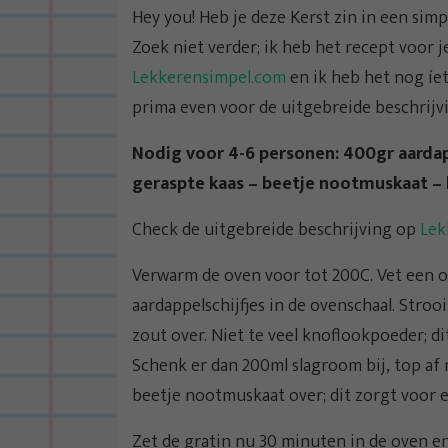
Hey you! Heb je deze Kerst zin in een simp
Zoek niet verder; ik heb het recept voor j
Lekkerensimpel.com
en ik heb het nog íet
prima even voor de uitgebreide beschrijv
Nodig voor 4-6 personen: 400gr aardap
geraspte kaas – beetje nootmuskaat –
Check de uitgebreide beschrijving op
Lek
Verwarm de oven voor tot 200C. Vet een ov
aardappelschijfjes in de ovenschaal. Stro
zout over. Niet te veel knoflookpoeder; dit
Schenk er dan 200ml slagroom bij, top af
beetje nootmuskaat over; dit zorgt voor e
Zet de gratin nu 30 minuten in de oven en 