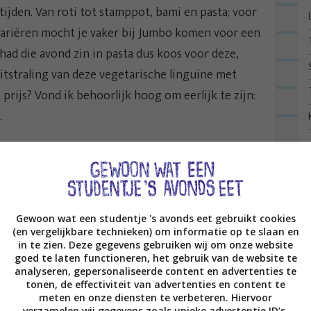
ltijden. Van roti tot stamppot, bami en pasta; voor
n variëren mocht je vaker bij Jumbo komen voor een
k had die avond zin in pasta dus koos voor deze,
uitstraling van deze vegetarische linguine met
rijs? Vond ik behoorlijk hoog om eerlijk te zijn:
..
den; kind kan de was doen! Je hoeft namelijk alleen
or 6 minuten op 700 watt in de magnetron te
Gewoon wat een studentje 's avonds eet gebruikt cookies
(en vergelijkbare technieken) om informatie op te slaan en
in te zien. Deze gegevens gebruiken wij om onze website
goed te laten functioneren, het gebruik van de website te
analyseren, gepersonaliseerde content en advertenties te
tonen, de effectiviteit van advertenties en content te
meten en onze diensten te verbeteren. Hiervoor
verzamelen wij gegevens zoals unieke advertentie ID’s,