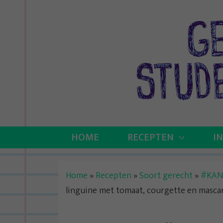
Skip
to
content
HOME
RECEPTEN
I
Home
»
Recepten
»
Soort gerecht
»
#KAN
linguine met tomaat, courgette en masc