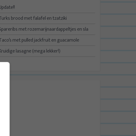
Update!!
Turks brood met falafel en tzatziki
Spareribs met rozemarijnaardappeltjes en sla
Taco’s met pulled jackfruit en guacamole
Kruidige lasagne (mega lekker!)