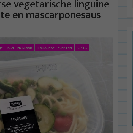
rse vegetarische linguine
tte en mascarponesaus
JE
KANT EN KLAAR
ITALIAANSE RECEPTEN
PASTA