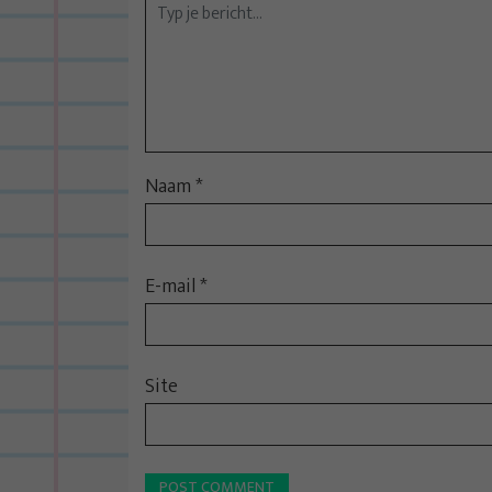
v
i
g
a
t
i
Naam
*
e
E-mail
*
Site