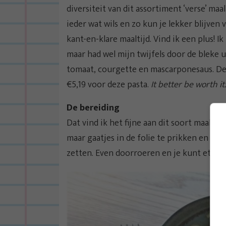
diversiteit van dit assortiment ‘verse’ maa
ieder wat wils en zo kun je lekker blijve
kant-en-klare maaltijd. Vind ik een plus! I
maar had wel mijn twijfels door de bleke 
tomaat, courgette en mascarponesaus. De p
€5,19 voor deze pasta.
It better be worth it
De bereiding
Dat vind ik het fijne aan dit soort maaltij
maar gaatjes in de folie te prikken en vo
zetten. Even doorroeren en je kunt eten.