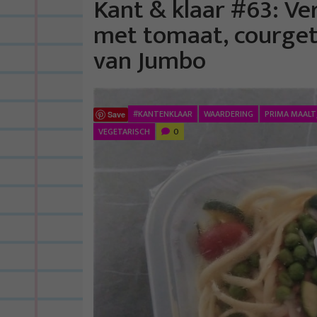
Kant & klaar #63: Ve
met tomaat, courge
van Jumbo
#KANTENKLAAR
WAARDERING
PRIMA MAALT
Save
VEGETARISCH
0