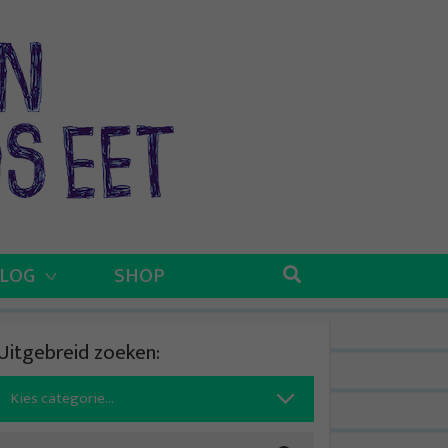
BLOG
SHOP
Uitgebreid zoeken:
Search
for: