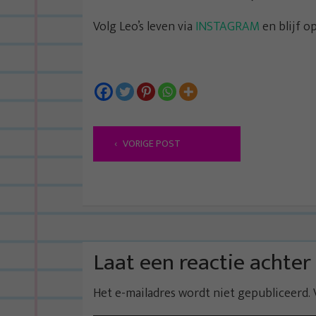
Volg Leo’s leven via
INSTAGRAM
en blijf o
B
VORIGE POST
e
r
i
c
h
t
Laat een reactie achter
n
Het e-mailadres wordt niet gepubliceerd.
a