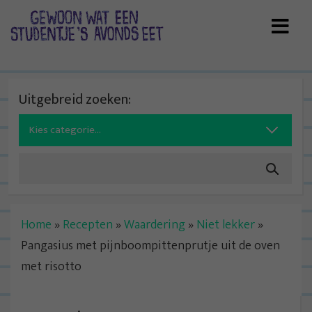
Skip
to
content
Uitgebreid zoeken:
Search
for:
Home
»
Recepten
»
Waardering
»
Niet lekker
»
Pangasius met pijnboompittenprutje uit de oven
met risotto