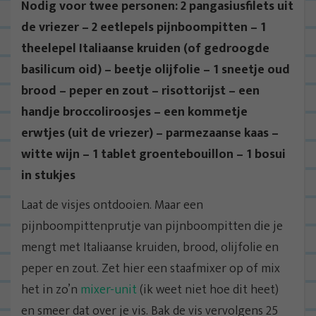
Nodig voor twee personen: 2 pangasiusfilets uit
de vriezer – 2 eetlepels pijnboompitten – 1
theelepel Italiaanse kruiden (of gedroogde
basilicum oid) – beetje olijfolie – 1 sneetje oud
brood – peper en zout – risottorijst – een
handje broccoliroosjes – een kommetje
erwtjes (uit de vriezer) – parmezaanse kaas –
witte wijn – 1 tablet groentebouillon – 1 bosui
in stukjes
Laat de visjes ontdooien. Maar een
pijnboompittenprutje van pijnboompitten die je
mengt met Italiaanse kruiden, brood, olijfolie en
peper en zout. Zet hier een staafmixer op of mix
het in zo’n
mixer-unit
(ik weet niet hoe dit heet)
en smeer dat over je vis. Bak de vis vervolgens 25