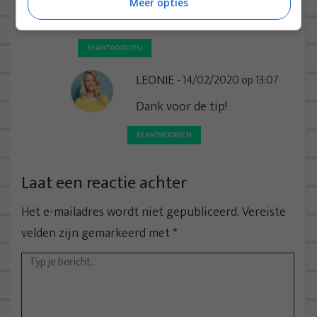
Meer opties
https://bit.ly/2vjg6yf
BEANTWOORDEN
LEONIE
14/02/2020 op 13:07
Dank voor de tip!
BEANTWOORDEN
Laat een reactie achter
Het e-mailadres wordt niet gepubliceerd.
Vereiste
velden zijn gemarkeerd met
*