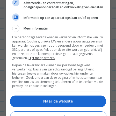
pijnboompittenprutje uit de oven
advertentie- en contentmetingen,
a
met risotto
”
doelgroepenonderzoek en ontwikkeling van diensten
v
Informatie op een apparaat opslaan en/of openen
HANNEKE
11/02/2020 op 09:55
i
g
Hoi Leonie,
Meer informatie
a
Ik lees je recepten (en andere posts)
Uw persoonsgegevens worden verwerkt en informatie van uw
apparaat (cookies, unieke ID's en andere apparaatgegevens)
t
altijd erg graag. Wel wou ik je even
kan worden opgeslagen door, geopend door en gedeeld met
332 partners of specifiek door deze site worden gebruikt. Wij
i
wijzen op het feit dat pangasius een
en onze partners kunnen precieze geolocatiegegevens
gebruiken.
Lijst met partners.
e
vissoort is die allesbehalve
Bepaalde leveranciers kunnen uw persoonsgegevens
onschuldig wordt gekweekt. Ik weet
verwerken op basis van gerechtvaardigd belang. U kunt
hiertegen bezwaar maken door uw opties hieronder te
dat je bij vlees graag kiest voor
beheren. Zoek onderaan deze pagina of in het sitemenu naar
een link om uw toestemming te beheren of in te trekken via de
duurzaam en dit ook promoot bij je
privacy- en cookie-instellingen.
lezers (wat ik erg waardeer). Bij vis is
hier doorgaans weinig transparantie
Naar de website
over, maar misschien kan dit artikel
enige klaarheid scheppen: