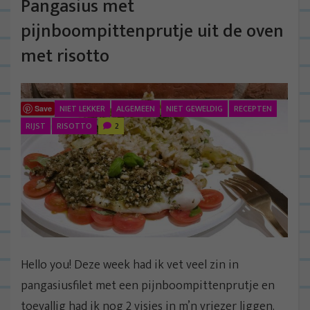
Pangasius met
pijnboompittenprutje uit de oven
met risotto
NIET LEKKER
ALGEMEEN
NIET GEWELDIG
RECEPTEN
Save
RIJST
RISOTTO
2
Hello you! Deze week had ik vet veel zin in
pangasiusfilet met een pijnboompittenprutje en
toevallig had ik nog 2 visjes in m’n vriezer liggen.