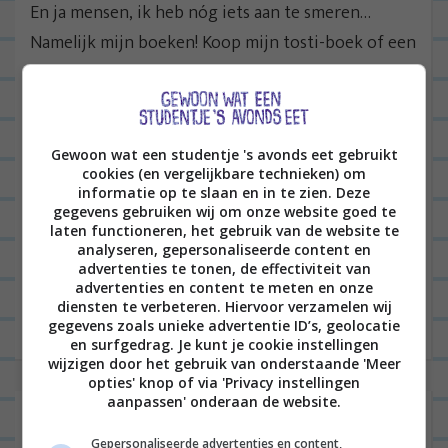
En ja mensen, ik heb nóg iets aan te smeren…
Namelijk mijn boeken! Koop mijn tosti-boek of een
van de twee kookboeken voor studenten. Als je
dat
hierrrr
doet, verdien ik er ook nog wat
gezelligs aan. Thanks!
Gewoon wat een studentje 's avonds eet gebruikt
cookies (en vergelijkbare technieken) om
informatie op te slaan en in te zien. Deze
gegevens gebruiken wij om onze website goed te
B
laten functioneren, het gebruik van de website te
VORIGE POST
analyseren, gepersonaliseerde content en
e
advertenties te tonen, de effectiviteit van
r
advertenties en content te meten en onze
VOLGENDE POST
diensten te verbeteren. Hiervoor verzamelen wij
i
gegevens zoals unieke advertentie ID’s, geolocatie
c
en surfgedrag. Je kunt je cookie instellingen
wijzigen door het gebruik van onderstaande 'Meer
h
opties' knop of via 'Privacy instellingen
aanpassen' onderaan de website.
t
2 reacties op “
Pangasius met
n
Gepersonaliseerde advertenties en content,