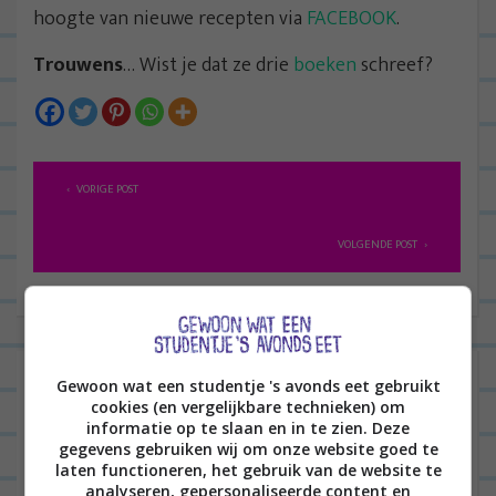
hoogte van nieuwe recepten via
FACEBOOK
.
Trouwens
… Wist je dat ze drie
boeken
schreef?
B
VORIGE POST
e
r
VOLGENDE POST
i
c
h
t
2 reacties op “
Kant & klaar #47:
Gewoon wat een studentje 's avonds eet gebruikt
n
Ovenburrito met beef en rijst van
cookies (en vergelijkbare technieken) om
informatie op te slaan en in te zien. Deze
a
Albert Heijn
”
gegevens gebruiken wij om onze website goed te
v
laten functioneren, het gebruik van de website te
analyseren, gepersonaliseerde content en