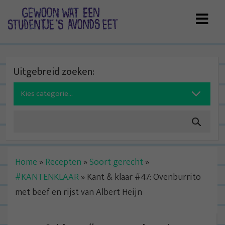
Skip
to
content
Uitgebreid zoeken:
Search
for:
Home
»
Recepten
»
Soort gerecht
»
#KANTENKLAAR
»
Kant & klaar #47: Ovenburrito
met beef en rijst van Albert Heijn