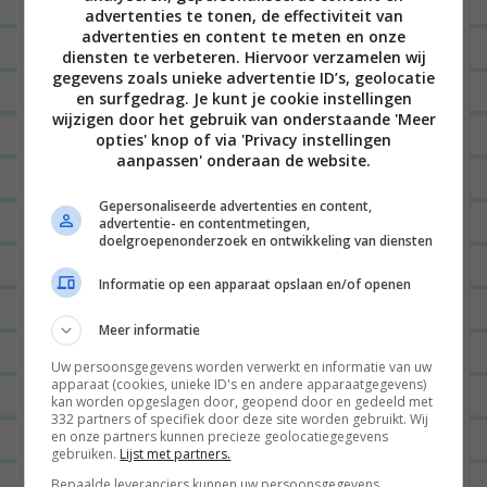
ELINE
11/02/2020 op 14:30
i
advertenties te tonen, de effectiviteit van
g
advertenties en content te meten en onze
Ik had laats die met kip en daar zat
diensten te verbeteren. Hiervoor verzamelen wij
a
wel een degelijke hoeveelheid kip in.
gegevens zoals unieke advertentie ID’s, geolocatie
en surfgedrag. Je kunt je cookie instellingen
t
Niet speciaal veel ofzo, maar wel
wijzigen door het gebruik van onderstaande 'Meer
i
terug te vinden 😉
opties' knop of via 'Privacy instellingen
aanpassen' onderaan de website.
e
Ik vond die erg lekker, maar vind het
Gepersonaliseerde advertenties en content,
wel een wat kleine portie (en ik ben
advertentie- en contentmetingen,
doelgroepenonderzoek en ontwikkeling van diensten
echt geen grote eter). Gelukkig had
ik nog een zak dorito’s in huis, dat
Informatie op een apparaat opslaan en/of openen
paste er goed bij haha.
Meer informatie
BEANTWOORDEN
Uw persoonsgegevens worden verwerkt en informatie van uw
apparaat (cookies, unieke ID's en andere apparaatgegevens)
kan worden opgeslagen door, geopend door en gedeeld met
ELSKE
11/02/2020 op 18:07
332 partners of specifiek door deze site worden gebruikt. Wij
en onze partners kunnen precieze geolocatiegegevens
Eens hoor Eline, er had best
gebruiken.
Lijst met partners.
nog een wrap bij gekund!
Bepaalde leveranciers kunnen uw persoonsgegevens