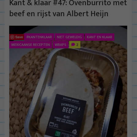
Kant & klaar #47: Ovenburrito met
beef en rijst van Albert Heijn
#KANTENKLAAR
NIET GEWELDIG
KANT EN KLAAR
Save
MEXICAANSE RECEPTEN
WRAPS
2