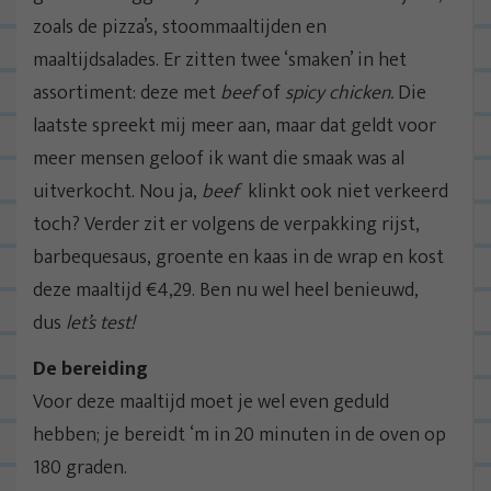
zoals de pizza’s, stoommaaltijden en
maaltijdsalades. Er zitten twee ‘smaken’ in het
assortiment: deze met
beef
of
spicy chicken.
Die
laatste spreekt mij meer aan, maar dat geldt voor
meer mensen geloof ik want die smaak was al
uitverkocht. Nou ja,
beef
klinkt ook niet verkeerd
toch? Verder zit er volgens de verpakking rijst,
barbequesaus, groente en kaas in de wrap en kost
deze maaltijd €4,29. Ben nu wel heel benieuwd,
dus
let’s test!
De bereiding
Voor deze maaltijd moet je wel even geduld
hebben; je bereidt ‘m in 20 minuten in de oven op
180 graden.