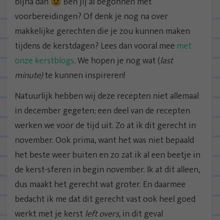
bijna dan 😉 Ben jij al begonnen met
voorbereidingen? Of denk je nog na over
makkelijke gerechten die je zou kunnen maken
tijdens de kerstdagen? Lees dan vooral mee
met
onze kerstblogs
. We hopen je nog wat (
last
minute)
te kunnen inspireren!
Natuurlijk hebben wij deze recepten niet allemaal
in december gegeten; een deel van de recepten
werken we voor de tijd uit. Zo at ik dit gerecht in
november. Ook prima, want het was niet bepaald
het beste weer buiten en zo zat ik al een beetje in
de kerst-sferen in begin november. Ik at dit alleen,
dus maakt het gerecht wat groter. En daarmee
bedacht ik me dat dit gerecht vast ook heel goed
werkt met je kerst
left overs,
in dit geval