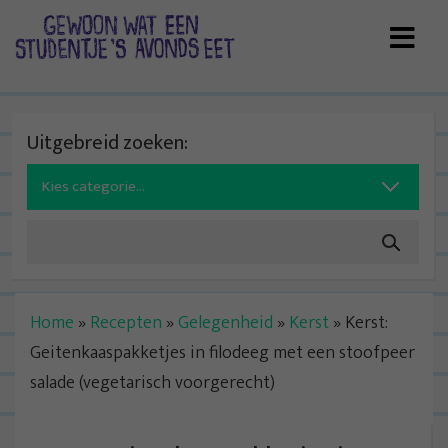
Skip
to
content
Uitgebreid zoeken:
Search
for:
Home
»
Recepten
»
Gelegenheid
»
Kerst
»
Kerst:
Geitenkaaspakketjes in filodeeg met een stoofpeer
salade (vegetarisch voorgerecht)