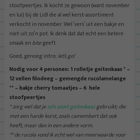
stoofpeertjes. Ik kocht ze gewoon (want november
en lui) bij de Lidl die al wel kerst-assortiment
verkocht in november. Wel ‘vers’ uit een bakje en
niet uit zo’n pot. Ik denk dat dat echt een betere
smaak en
bite
geeft.
Goed, genoeg intro;
let’s go!
Nodig voor 4 personen: 1 rolletje geitenkaas * –
12 vellen filodeeg – gemengde rucolamelange
** – bakje cherry tomaatjes – 6 hele
stoofpeertjes
* zorg wel dat je
zo’n soort geitenkaas
gebruikt; die
met een harde korst, zoals camembert dat ook
heeft, maar dan in een andere vorm.
** de rucola vond ik echt wel van meerwaarde voor