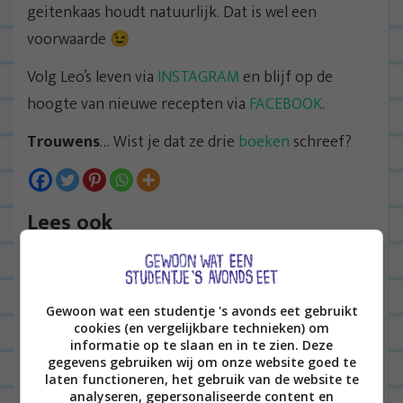
geitenkaas houdt natuurlijk. Dat is wel een
voorwaarde 😉
Volg Leo’s leven via
INSTAGRAM
en blijf op de
hoogte van nieuwe recepten via
FACEBOOK
.
Trouwens
… Wist je dat ze drie
boeken
schreef?
Lees ook
30 hippe kerstballen die je in je
boom wil
Gewoon wat een studentje 's avonds eet gebruikt
cookies (en vergelijkbare technieken) om
informatie op te slaan en in te zien. Deze
gegevens gebruiken wij om onze website goed te
INTERIEUR
2
laten functioneren, het gebruik van de website te
analyseren, gepersonaliseerde content en