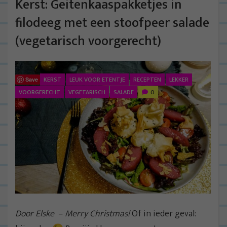
Kerst: Geitenkaaspakketjes in
filodeeg met een stoofpeer salade
(vegetarisch voorgerecht)
KERST
LEUK VOOR ETENTJE
RECEPTEN
LEKKER
Save
VOORGERECHT
VEGETARISCH
SALADE
0
Door Elske
–
Merry Christmas!
Of in ieder geval: