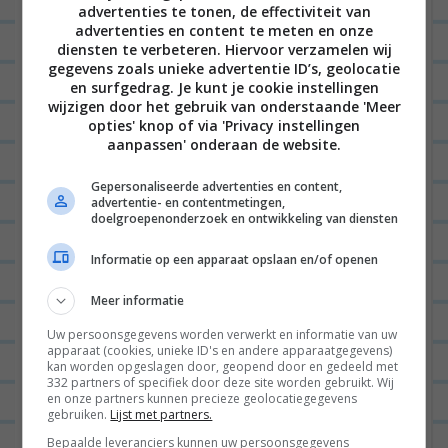
advertenties te tonen, de effectiviteit van
advertenties en content te meten en onze
diensten te verbeteren. Hiervoor verzamelen wij
gegevens zoals unieke advertentie ID’s, geolocatie
en surfgedrag. Je kunt je cookie instellingen
wijzigen door het gebruik van onderstaande 'Meer
opties' knop of via 'Privacy instellingen
aanpassen' onderaan de website.
Hallo fijne mensen en welkom bij deze
Gepersonaliseerde advertenties en content,
heerlijke blogpost vol hippe kerstballen
advertentie- en contentmetingen,
doelgroepenonderzoek en ontwikkeling van diensten
waarvan je denkt ‘Oooooh mijn gód die wil ik
hebben’. Ik heb vandaag een...
Lees verder
Informatie op een apparaat opslaan en/of openen
Meer informatie
Uw persoonsgegevens worden verwerkt en informatie van uw
apparaat (cookies, unieke ID's en andere apparaatgegevens)
B
kan worden opgeslagen door, geopend door en gedeeld met
VORIGE POST
332 partners of specifiek door deze site worden gebruikt. Wij
e
en onze partners kunnen precieze geolocatiegegevens
gebruiken.
Lijst met partners.
r
VOLGENDE POST
Bepaalde leveranciers kunnen uw persoonsgegevens