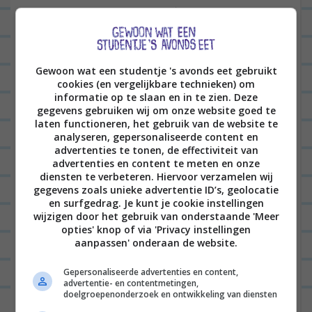
dagen 12 uur op een dag, van ‘s ochtends vroeg tot
‘s avonds laat (zeg maar; na die season finale gaat
hij nog aan het werk), en vanochtend had ik ook
Gewoon wat een studentje 's avonds eet gebruikt
nog een beetje haast want het was tijd voor een
cookies (en vergelijkbare technieken) om
koffiedate met vriendinnen Dido (en baby Wallis)
informatie op te slaan en in te zien. Deze
gegevens gebruiken wij om onze website goed te
en Coco (en peuter Paco).
laten functioneren, het gebruik van de website te
analyseren, gepersonaliseerde content en
We streken neer bij Café Lief, wat erg in de buurt
advertenties te tonen, de effectiviteit van
advertenties en content te meten en onze
zit van waar we alledrie wonen. En dat was top. Vet
diensten te verbeteren. Hiervoor verzamelen wij
gezellig met z’n drie en de kids vermaakten zich
gegevens zoals unieke advertentie ID’s, geolocatie
en surfgedrag. Je kunt je cookie instellingen
uitstekend <3.
wijzigen door het gebruik van onderstaande 'Meer
opties' knop of via 'Privacy instellingen
aanpassen' onderaan de website.
Gepersonaliseerde advertenties en content,
advertentie- en contentmetingen,
doelgroepenonderzoek en ontwikkeling van diensten