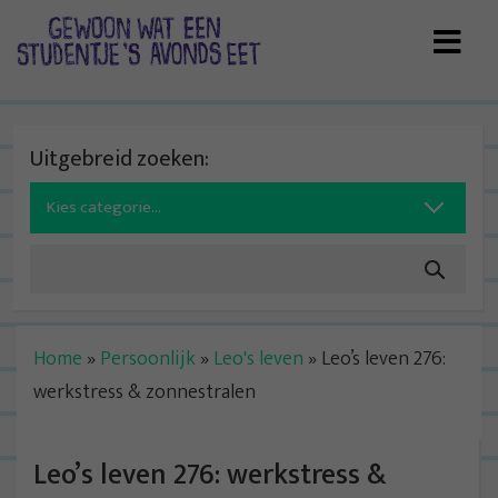
Skip
to
content
Uitgebreid zoeken:
Search
for:
Home
»
Persoonlijk
»
Leo's leven
»
Leo’s leven 276:
werkstress & zonnestralen
Leo’s leven 276: werkstress &