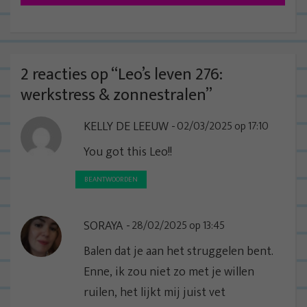
i
c
h
t
2 reacties op “
Leo’s leven 276:
n
werkstress & zonnestralen
”
a
KELLY DE LEEUW
02/03/2025 op 17:10
v
i
You got this Leo!!
g
BEANTWOORDEN
a
t
SORAYA
28/02/2025 op 13:45
i
e
Balen dat je aan het struggelen bent.
Enne, ik zou niet zo met je willen
ruilen, het lijkt mij juist vet