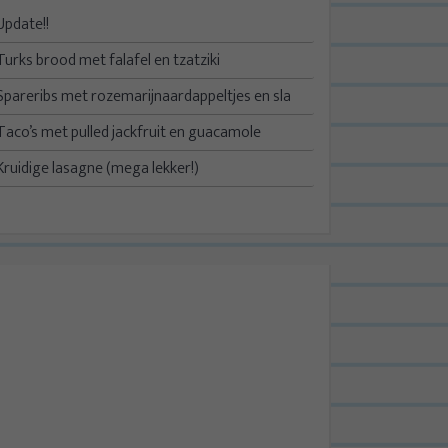
Update!!
Turks brood met falafel en tzatziki
Spareribs met rozemarijnaardappeltjes en sla
Taco’s met pulled jackfruit en guacamole
Kruidige lasagne (mega lekker!)