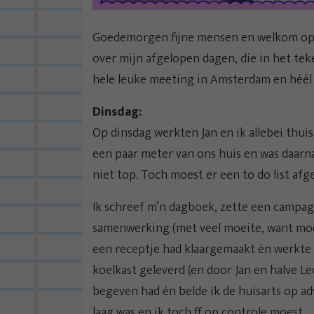
Goedemorgen fijne mensen en welkom op ee
over mijn afgelopen dagen, die in het te
hele leuke meeting in Amsterdam en héél 
Dinsdag:
Op dinsdag werkten Jan en ik allebei thuis
een paar meter van ons huis en was daarna 
niet top. Toch moest er een to do list afg
Ik schreef m’n dagboek, zette een campa
samenwerking (met veel moeite, want moe 
een receptje had klaargemaakt én werkte
koelkast geleverd (en door Jan en halve L
begeven had én belde ik de huisarts op ad
laag was en ik toch ff op controle moest.