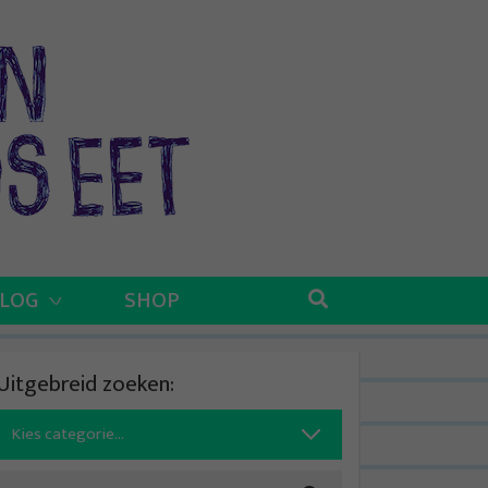
BLOG
SHOP
Uitgebreid zoeken:
Search
for: