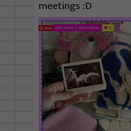
meetings :D
LEO'S LEVEN
PERSOONLIJK
0
Save