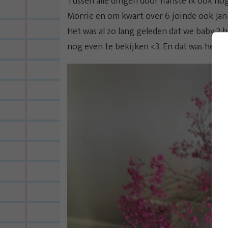
Tussen alle dingen door flanste ik ook no
Morrie en om kwart over 6 joinde ook Ja
Het was al zo lang geleden dat we baby 2 h
nog even te bekijken <3. En dat was heel l