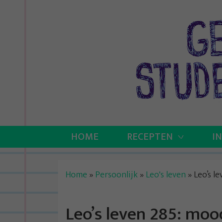
Skip
to
content
HOME
RECEPTEN
I
Home
»
Persoonlijk
»
Leo's leven
»
Leo’s l
Leo’s leven 285: mo