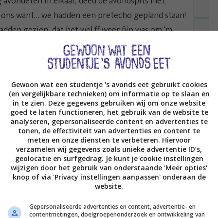
g avondeten in elkaar, deed de avondspits met
n ons want… we hadden een pretecho gepland staan!
adden gezien, dat het wel ff weer fijn was om ‘m
euk <3.
Gewoon wat een studentje 's avonds eet gebruikt cookies
(en vergelijkbare technieken) om informatie op te slaan en
in te zien. Deze gegevens gebruiken wij om onze website
goed te laten functioneren, het gebruik van de website te
analyseren, gepersonaliseerde content en advertenties te
tonen, de effectiviteit van advertenties en content te
meten en onze diensten te verbeteren. Hiervoor
verzamelen wij gegevens zoals unieke advertentie ID’s,
geolocatie en surfgedrag. Je kunt je cookie instellingen
wijzigen door het gebruik van onderstaande 'Meer opties'
knop of via 'Privacy instellingen aanpassen' onderaan de
website.
Gepersonaliseerde advertenties en content, advertentie- en
contentmetingen, doelgroepenonderzoek en ontwikkeling van