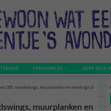
NTERIEUR
PERSOONLIJK
OVER DEZE 
even 285: moodswings, muurplanken en meetings :D
odswings, muurplanken en