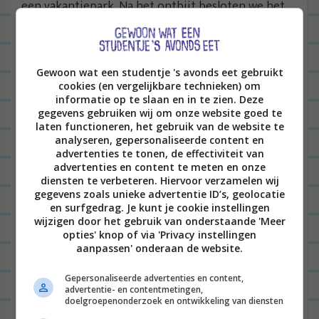
een vakantiepark. Na het ontbijt besloten we het
stadje even in te gaan – best mooi – en een kasteel
te bezoeken. Daarna viel m’n oog op een
uithangbord met het woord ‘Apfelstrudel’ en kon
Gewoon wat een studentje 's avonds eet gebruikt
cookies (en vergelijkbare technieken) om
ik nog maar aan één ding denken: Warme
informatie op te slaan en in te zien. Deze
vanillesaus en apfelstrudel. Bovendien was het
gegevens gebruiken wij om onze website goed te
laten functioneren, het gebruik van de website te
super mooi weer, dus Jan en ik zijn even lekker met
analyseren, gepersonaliseerde content en
z’n twee op een terras neergestreken met thee en
advertenties te tonen, de effectiviteit van
advertenties en content te meten en onze
strudel. Mjam, wat heerlijk. Zonnetje erbij, niets
diensten te verbeteren. Hiervoor verzamelen wij
gegevens zoals unieke advertentie ID’s, geolocatie
meer aan doen.
en surfgedrag. Je kunt je cookie instellingen
wijzigen door het gebruik van onderstaande 'Meer
opties' knop of via 'Privacy instellingen
aanpassen' onderaan de website.
Gepersonaliseerde advertenties en content,
advertentie- en contentmetingen,
doelgroepenonderzoek en ontwikkeling van diensten