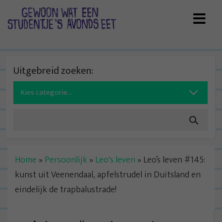
Skip
to
content
Uitgebreid zoeken:
Search
for:
Home
»
Persoonlijk
»
Leo's leven
»
Leo’s leven #145:
kunst uit Veenendaal, apfelstrudel in Duitsland en
eindelijk de trapbalustrade!