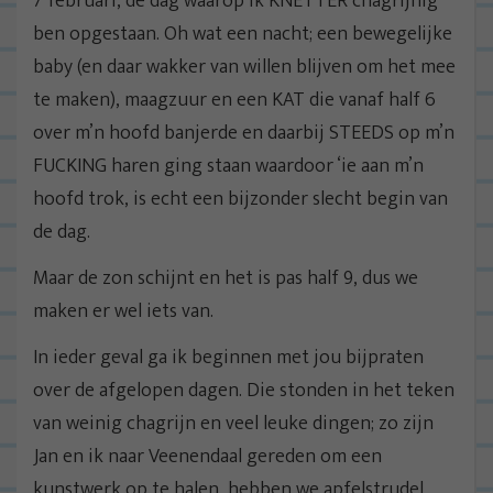
7 februari, de dag waarop ik KNETTER chagrijnig
ben opgestaan. Oh wat een nacht; een bewegelijke
baby (en daar wakker van willen blijven om het mee
te maken), maagzuur en een KAT die vanaf half 6
over m’n hoofd banjerde en daarbij STEEDS op m’n
FUCKING haren ging staan waardoor ‘ie aan m’n
hoofd trok, is echt een bijzonder slecht begin van
de dag.
Maar de zon schijnt en het is pas half 9, dus we
maken er wel iets van.
In ieder geval ga ik beginnen met jou bijpraten
over de afgelopen dagen. Die stonden in het teken
van weinig chagrijn en veel leuke dingen; zo zijn
Jan en ik naar Veenendaal gereden om een
kunstwerk op te halen, hebben we apfelstrudel