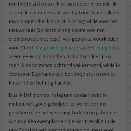
m’n hoofd zitten tot ik er laatst over droomde. Ik
droomde dat er een sale was bij Loods5 met alleen
maar dingen die ik nog HEEL graag wilde voor het
nieuwe huis (de nesteldrang neemt ook m’n
dromen over, niet best). Van geblokte vloerkleden
voor €1 tot
een geweldig kastje van HK living
dat ik
al een eeuw op ‘t oog heb, tot dit schilderij. En
toen ik de volgende ochtend wakker werd, wilde ik
tóch even Eijerkamp een berichtje sturen om te
kijken of ze het nog hadden.
Dus ik DM’men op Instagram en daar werd ik
meteen vét goed geholpen. Er werd voor me
gekeken of ze het werk nog hadden en ja hoor; er
was nog één exemplaar en die was toevallig in de
sale. Er zaten wat beschadigingen op, maar voor