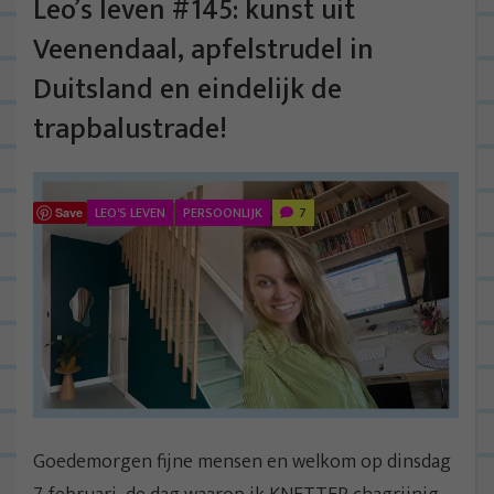
Leo’s leven #145: kunst uit
Veenendaal, apfelstrudel in
Duitsland en eindelijk de
trapbalustrade!
LEO'S LEVEN
PERSOONLIJK
7
Save
Goedemorgen fijne mensen en welkom op dinsdag