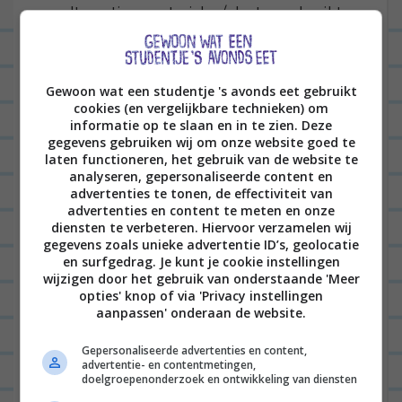
alternatieve materialen/planten gebruikt
kunnen worden.
kies voor het hergebruiken van materialen.
Gewoon wat een studentje 's avonds eet gebruikt
Heb je een bepaalde tegel op ‘t oog? Leuk,
cookies (en vergelijkbare technieken) om
maar misschien heeft de tuinman in kwestie
informatie op te slaan en in te zien. Deze
gegevens gebruiken wij om onze website goed te
nog wel een restpartij van een andere toffe
laten functioneren, het gebruik van de website te
tegel liggen. Zo zou ik in eerste instantie niet
analyseren, gepersonaliseerde content en
advertenties te tonen, de effectiviteit van
zelf hebben gekozen voor de tegel die wij in
advertenties en content te meten en onze
diensten te verbeteren. Hiervoor verzamelen wij
onze tuin hebben liggen, maar dit was een
gegevens zoals unieke advertentie ID’s, geolocatie
zeer betaalbare tegel waar de tuinman nog
en surfgedrag. Je kunt je cookie instellingen
wijzigen door het gebruik van onderstaande 'Meer
aan kon komen, dus ach; waarom ook niet. Let
opties' knop of via 'Privacy instellingen
hierbij wel op; op Marktplaats staan heel veel
aanpassen' onderaan de website.
echt goedkope tegels. Super chill, maar je
Gepersonaliseerde advertenties en content,
moet ze nog wel vervoeren en dat kan nog
advertentie- en contentmetingen,
doelgroepenonderzoek en ontwikkeling van diensten
wel eens een uitdaging (en duur!) zijn.