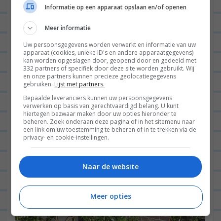
Informatie op een apparaat opslaan en/of openen
kies voor kleinere planten die nog even
moeten groeien. Een klimop die meteen je
Meer informatie
hele muur of schutting overneemt is
Uw persoonsgegevens worden verwerkt en informatie van uw
apparaat (cookies, unieke ID's en andere apparaatgegevens)
natuurlijk chill, maar het is een stuk
kan worden opgeslagen door, geopend door en gedeeld met
332 partners of specifiek door deze site worden gebruikt. Wij
goedkoper om te kiezen voor planten die
en onze partners kunnen precieze geolocatiegegevens
gebruiken.
Lijst met partners.
nog jong zijn en even de tijd nodig hebben
Bepaalde leveranciers kunnen uw persoonsgegevens
om te groeien. Hier hebben wij flink op
verwerken op basis van gerechtvaardigd belang. U kunt
hiertegen bezwaar maken door uw opties hieronder te
bespaard!
beheren. Zoek onderaan deze pagina of in het sitemenu naar
een link om uw toestemming te beheren of in te trekken via de
privacy- en cookie-instellingen.
Naar de website
Meer opties