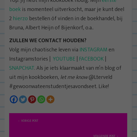
Top: jij hebt mijn kookboek nodig. Mijn
eerste
boek
is momenteel uitverkocht, maar je kunt deel
2
hierzo
bestellen óf vinden in de boekhandel, bij
Bruna, Albert Heijn of Bijenkorf, o.a..
ZULLEN WE CONTACT HOUDEN?
Volg mijn chaotische leven via
INSTAGRAM
en
Instagramstories |
YOUTUBE
|
FACEBOOK
|
SNAPCHAT
. Als je iets klaarmaakt van m’n blog of
uit mijn kookboeken,
let me know
@Lterveld
#gewoonwateenstudentjesavondseet. Like!
B
VORIGE POST
e
r
VOLGENDE POST