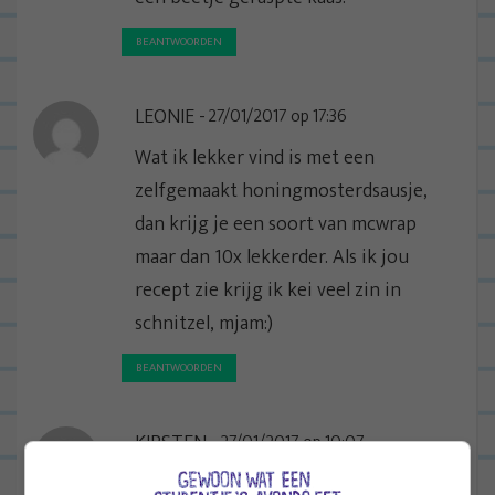
BEANTWOORDEN
LEONIE
27/01/2017 op 17:36
Wat ik lekker vind is met een
zelfgemaakt honingmosterdsausje,
dan krijg je een soort van mcwrap
maar dan 10x lekkerder. Als ik jou
recept zie krijg ik kei veel zin in
schnitzel, mjam:)
BEANTWOORDEN
KIRSTEN
27/01/2017 op 10:07
Schnitzels zelf paneren is ook echt