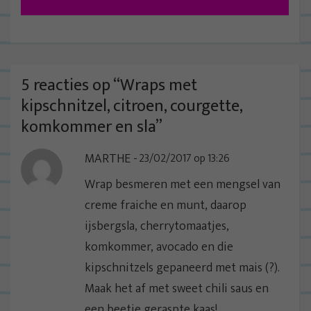
i
c
h
t
5 reacties op “
Wraps met
n
kipschnitzel, citroen, courgette,
a
komkommer en sla
”
v
MARTHE
23/02/2017 op 13:26
i
g
Wrap besmeren met een mengsel van
a
creme fraiche en munt, daarop
t
ijsbergsla, cherrytomaatjes,
i
komkommer, avocado en die
e
kipschnitzels gepaneerd met mais (?).
Maak het af met sweet chili saus en
een beetje geraspte kaas!