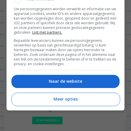
truffelmayo. Heerlijk! Ook lekker bij
Uw persoonsgegevens worden verwerkt en informatie van uw
rozemarijn aardappeltjes uit de oven
apparaat (cookies, unieke ID's en andere apparaatgegevens)
kan worden opgeslagen door, geopend door en gedeeld met
🙂
332 partners of specifiek door deze site worden gebruikt. Wij
en onze partners kunnen precieze geolocatiegegevens
gebruiken.
Lijst met partners.
BEANTWOORDEN
Bepaalde leveranciers kunnen uw persoonsgegevens
verwerken op basis van gerechtvaardigd belang. U kunt
hiertegen bezwaar maken door uw opties hieronder te
TANJA
26/01/2017 op 14:12
beheren. Zoek onderaan deze pagina of in het sitemenu naar
een link om uw toestemming te beheren of in te trekken via de
Kipschnitzel zelf maken met
privacy- en cookie-instellingen.
cajunkruiden! Beleggen met crème
fraiche, uitgebakken ontbijtspek, sla,
Naar de website
rood uitje, paprika (eventueel
pijnboompitten/andere groente) en
Meer opties
honing mosterd saus
BEANTWOORDEN