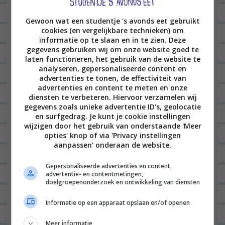
heerlijk! Men neme 1 bord/schaal met
Gewoon wat een studentje 's avonds eet gebruikt
een geklutst ei, 1 bord met wat
cookies (en vergelijkbare technieken) om
bloem en 1 bord met paneermeel
informatie op te slaan en in te zien. Deze
gegevens gebruiken wij om onze website goed te
(eventueel mengen met wat peper en
laten functioneren, het gebruik van de website te
zout). Koop ongepaneerde schnitzels
analyseren, gepersonaliseerde content en
advertenties te tonen, de effectiviteit van
en bedek deze eerst met bloem, haal
advertenties en content te meten en onze
diensten te verbeteren. Hiervoor verzamelen wij
ze dan door het ei en bedek
gegevens zoals unieke advertentie ID’s, geolocatie
vervolgens met paneermeel. Op niet
en surfgedrag. Je kunt je cookie instellingen
wijzigen door het gebruik van onderstaande 'Meer
te hoog vuur bakken en eet
opties' knop of via 'Privacy instellingen
smakelijk!
aanpassen' onderaan de website.
BEANTWOORDEN
Gepersonaliseerde advertenties en content,
advertentie- en contentmetingen,
doelgroepenonderzoek en ontwikkeling van diensten
CHANTAL
26/01/2017 op 18:54
Informatie op een apparaat opslaan en/of openen
Chili saus mengen met ‘n theelepel
Meer informatie