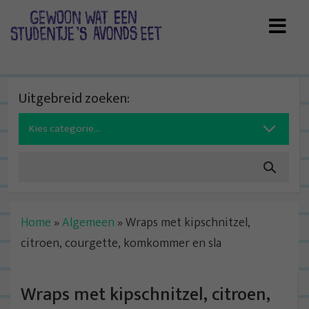
Skip
to
content
Uitgebreid zoeken:
Search
for:
Home
»
Algemeen
»
Wraps met kipschnitzel,
citroen, courgette, komkommer en sla
Wraps met kipschnitzel, citroen,