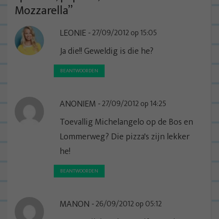
a
Mozzarella
”
v
LEONIE
27/09/2012 op 15:05
i
g
Ja die!! Geweldig is die he?
a
BEANTWOORDEN
t
i
ANONIEM
27/09/2012 op 14:25
e
Toevallig Michelangelo op de Bos en
Lommerweg? Die pizza's zijn lekker
he!
BEANTWOORDEN
MANON
26/09/2012 op 05:12