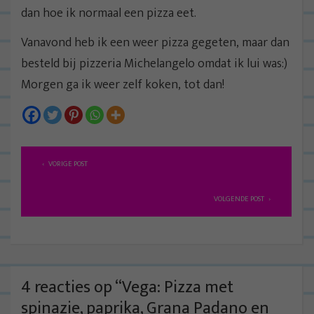
dan hoe ik normaal een pizza eet.
Vanavond heb ik een weer pizza gegeten, maar dan
besteld bij pizzeria Michelangelo omdat ik lui was:)
Morgen ga ik weer zelf koken, tot dan!
B
VORIGE POST
e
r
VOLGENDE POST
i
c
h
t
4 reacties op “
Vega: Pizza met
n
spinazie, paprika, Grana Padano en