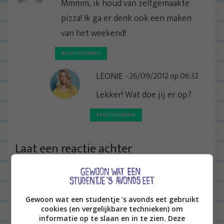
Mmmm, ik houd van zelfgemaakte
pizza! Ik ga er denk ook een maken
van het weekend!
BEANTWOORDEN
LEONIE
26/09/2012 op 06:32
Lekker! Wat doe jij er op?
BEANTWOORDEN
Laat een reactie achter
Het e-mailadres wordt niet gepubliceerd.
Vereiste
velden zijn gemarkeerd met
*
Gewoon wat een studentje 's avonds eet gebruikt
cookies (en vergelijkbare technieken) om
informatie op te slaan en in te zien. Deze