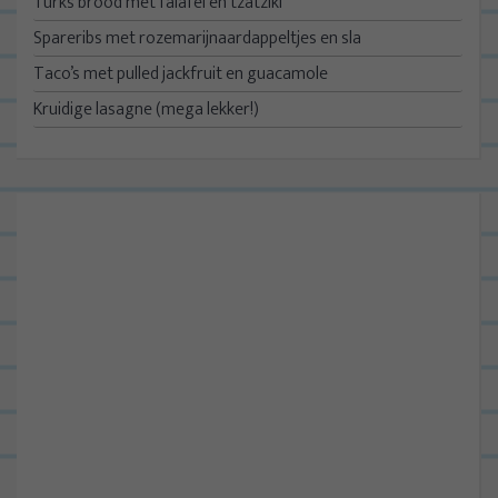
Turks brood met falafel en tzatziki
Spareribs met rozemarijnaardappeltjes en sla
Taco’s met pulled jackfruit en guacamole
Kruidige lasagne (mega lekker!)