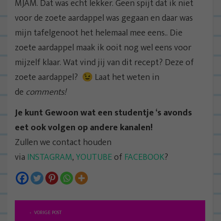
MJAM. Dat was echt lekker. Geen spijt dat ik niet
voor de zoete aardappel was gegaan en daar was
mijn tafelgenoot het helemaal mee eens.. Die
zoete aardappel maak ik ooit nog wel eens voor
mijzelf klaar. Wat vind jij van dit recept? Deze of
zoete aardappel? 😉 Laat het weten in
de
comments!
Je kunt Gewoon wat een studentje ‘s avonds
eet ook volgen op andere kanalen!
Zullen we contact houden
via
INSTAGRAM
,
YOUTUBE
of
FACEBOOK
?
B
VORIGE POST