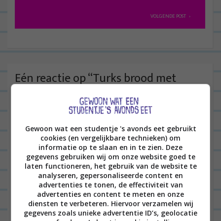
e
r
VOLGENDE POST
i
c
h
t
Eén reactie op “
Turks brood met
n
falafel en tzatziki
”
a
KARLIJN
25/10/2018 op 09:58
v
Gewoon wat een studentje 's avonds eet gebruikt
i
Oooo klinkt en ziet er lekker uit!
cookies (en vergelijkbare technieken) om
g
Komt zeker op mijn lijstje. Ben ook
informatie op te slaan en in te zien. Deze
gegevens gebruiken wij om onze website goed te
a
benieuwd naar de zoete aardappel
laten functioneren, het gebruik van de website te
t
analyseren, gepersonaliseerde content en
hoor 🙂
advertenties te tonen, de effectiviteit van
i
advertenties en content te meten en onze
BEANTWOORDEN
e
diensten te verbeteren. Hiervoor verzamelen wij
gegevens zoals unieke advertentie ID’s, geolocatie