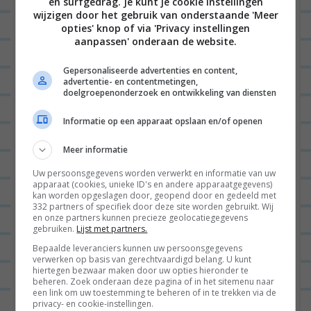
en surfgedrag. Je kunt je cookie instellingen
Laat een reactie achter
wijzigen door het gebruik van onderstaande 'Meer
opties' knop of via 'Privacy instellingen
Het e-mailadres wordt niet gepubliceerd.
Vereiste
aanpassen' onderaan de website.
velden zijn gemarkeerd met
*
Gepersonaliseerde advertenties en content,
advertentie- en contentmetingen,
doelgroepenonderzoek en ontwikkeling van diensten
Informatie op een apparaat opslaan en/of openen
Meer informatie
Uw persoonsgegevens worden verwerkt en informatie van uw
apparaat (cookies, unieke ID's en andere apparaatgegevens)
Naam
*
kan worden opgeslagen door, geopend door en gedeeld met
332 partners of specifiek door deze site worden gebruikt. Wij
en onze partners kunnen precieze geolocatiegegevens
gebruiken.
Lijst met partners.
Bepaalde leveranciers kunnen uw persoonsgegevens
E-mail
*
verwerken op basis van gerechtvaardigd belang. U kunt
hiertegen bezwaar maken door uw opties hieronder te
beheren. Zoek onderaan deze pagina of in het sitemenu naar
een link om uw toestemming te beheren of in te trekken via de
privacy- en cookie-instellingen.