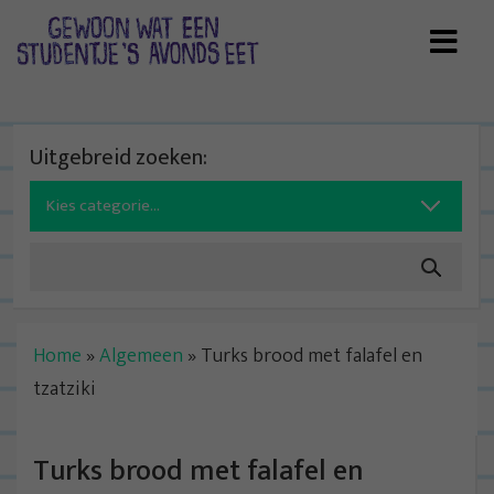
Skip
to
content
Uitgebreid zoeken:
Search
for:
Home
»
Algemeen
»
Turks brood met falafel en
tzatziki
Turks brood met falafel en