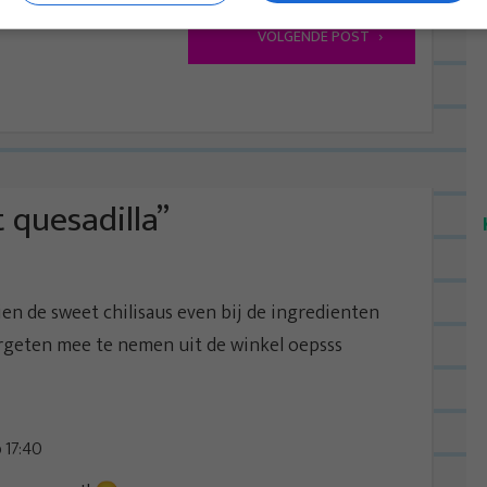
VOLGENDE POST
 quesadilla
”
ien de sweet chilisaus even bij de ingredienten
ergeten mee te nemen uit de winkel oepsss
 17:40