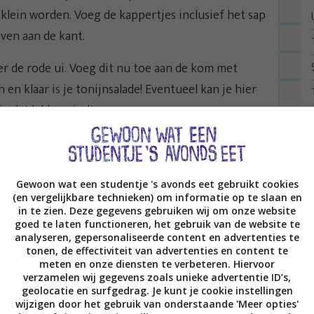
klein worden. Voeg de kappertjes inclusief het sap
ven aan de kant.
per de rode ui. Voeg dit nu toe aan de kom met
n klaar is je tonijnsalade! Eventueel kan je hier
e dat lekker vindt.
r? Smeer dan beide wraps voor de helft in met
per wrap, klap dicht en stop voor 3 a 4 minuten
. Als de kaas gesmolten is zit je goed.
Gewoon wat een studentje 's avonds eet gebruikt cookies
(en vergelijkbare technieken) om informatie op te slaan en
in te zien. Deze gegevens gebruiken wij om onze website
 ze ook gewoon in een koekenpan klaar maken.
goed te laten functioneren, het gebruik van de website te
de, leg de plakjes cheddar er bovenop en bedek met
analyseren, gepersonaliseerde content en advertenties te
tonen, de effectiviteit van advertenties en content te
elhoog vuur en bak je quesadille totdat de kaas
meten en onze diensten te verbeteren. Hiervoor
verzamelen wij gegevens zoals unieke advertentie ID’s,
geolocatie en surfgedrag. Je kunt je cookie instellingen
wijzigen door het gebruik van onderstaande 'Meer opties'
sweet chilisaus en MJAM eet smakelijk!