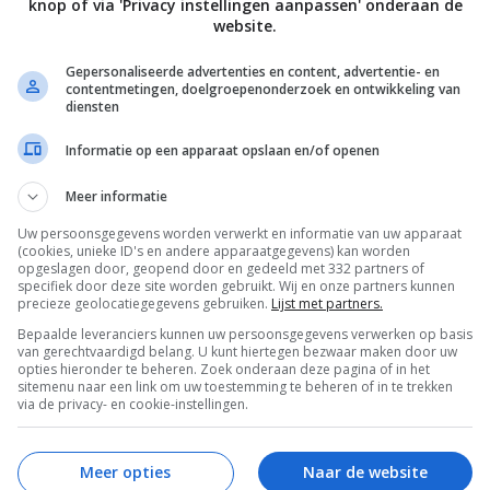
knop of via 'Privacy instellingen aanpassen' onderaan de
website.
. Als ik in een goede bui ben en tijd heb maak ik
Gepersonaliseerde advertenties en content, advertentie- en
t de supermarkt. Die van Bieze vind ik lekker. Wil
contentmetingen, doelgroepenonderzoek en ontwikkeling van
diensten
pt voor coleslaw
!
Informatie op een apparaat opslaan en/of openen
unch. Heb je vet veel honger dan kan je gerust deze
 1 grote wrap kunnen maken. Doe waar je zin in
Meer informatie
jnlijk toch beide op omdat ze gewoon tering lekker
Uw persoonsgegevens worden verwerkt en informatie van uw apparaat
(cookies, unieke ID's en andere apparaatgegevens) kan worden
opgeslagen door, geopend door en gedeeld met 332 partners of
specifiek door deze site worden gebruikt. Wij en onze partners kunnen
precieze geolocatiegegevens gebruiken.
Lijst met partners.
oit? Laat van je horen in de
comments!
Bepaalde leveranciers kunnen uw persoonsgegevens verwerken op basis
van gerechtvaardigd belang. U kunt hiertegen bezwaar maken door uw
vonds eet ook volgen op andere kanalen!
opties hieronder te beheren. Zoek onderaan deze pagina of in het
sitemenu naar een link om uw toestemming te beheren of in te trekken
,
YOUTUBE
of
FACEBOOK
?
via de privacy- en cookie-instellingen.
Meer opties
Naar de website