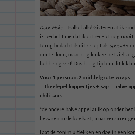
Door Elske
– Hallo hallo! Gisteren at ik si
ik bedacht me dat ik dit recept nog nooit 
terug bedacht ik dit recept als
special
voo
om te doen, maar nog leuker: het viel zo
hebben gezet! Dus hoog tijd om dit lekkers
Voor 1 persoon: 2 middelgrote wraps – 
– theelepel kappertjes + sap – halve ap
chili saus
*de andere halve appel at ik op onder het 
bewaren in de koelkast, maar verzin er ge
Laat de tonijn uitlekken en doe in een ko