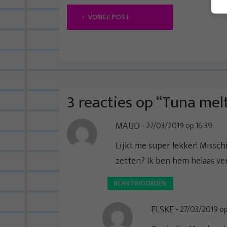
B
VORIGE POST
e
r
i
c
h
t
3 reacties op “
Tuna melt
n
MAUD
27/03/2019 op 16:39
a
v
Lijkt me super lekker! Missch
i
zetten? Ik ben hem helaas v
g
BEANTWOORDEN
a
t
ELSKE
27/03/2019 op
i