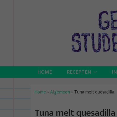
Skip
to
content
HOME
RECEPTEN
I
Home
»
Algemeen
»
Tuna melt quesadilla
Tuna melt quesadilla