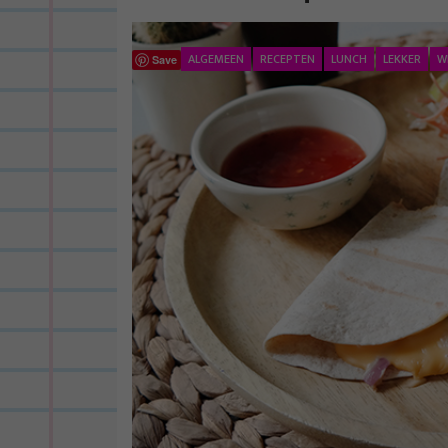
ALGEMEEN
RECEPTEN
LUNCH
LEKKER
W
Save