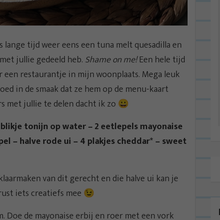
nds lange tijd weer eens een tuna melt quesadilla en
met jullie gedeeld heb.
Shame on me!
Een hele tijd
r een restaurantje in mijn woonplaats. Mega leuk
 goed in de smaak dat ze hem op de menu-kaart
 met jullie te delen dacht ik zo 😀
blikje tonijn op water – 2 eetlepels mayonaise
pel – halve rode ui – 4 plakjes cheddar* – sweet
klaarmaken van dit gerecht en die halve ui kan je
rust iets creatiefs mee 😉
m. Doe de mayonaise erbij en roer met een vork