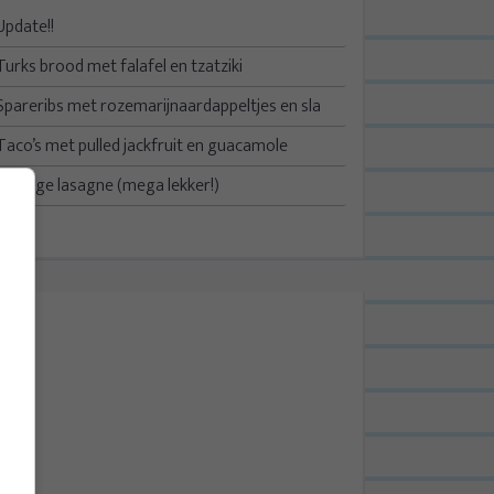
Update!!
Turks brood met falafel en tzatziki
Spareribs met rozemarijnaardappeltjes en sla
Taco’s met pulled jackfruit en guacamole
Kruidige lasagne (mega lekker!)