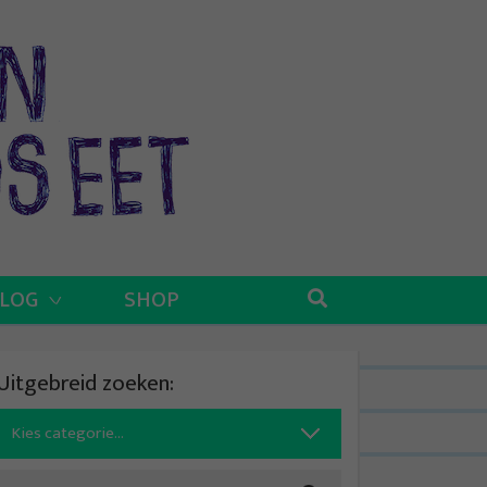
BLOG
SHOP
Uitgebreid zoeken:
Search
for: