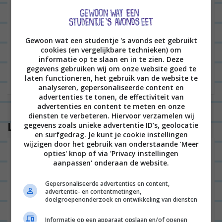
Site
Gewoon wat een studentje 's avonds eet gebruikt
cookies (en vergelijkbare technieken) om
informatie op te slaan en in te zien. Deze
gegevens gebruiken wij om onze website goed te
laten functioneren, het gebruik van de website te
analyseren, gepersonaliseerde content en
advertenties te tonen, de effectiviteit van
advertenties en content te meten en onze
diensten te verbeteren. Hiervoor verzamelen wij
Lees ook
gegevens zoals unieke advertentie ID’s, geolocatie
en surfgedrag. Je kunt je cookie instellingen
wijzigen door het gebruik van onderstaande 'Meer
Dineren in Haarlem: dit zijn de hotspots
opties' knop of via 'Privacy instellingen
aanpassen' onderaan de website.
Gepersonaliseerde advertenties en content,
HOTSPOTS
64
advertentie- en contentmetingen,
doelgroepenonderzoek en ontwikkeling van diensten
Informatie op een apparaat opslaan en/of openen