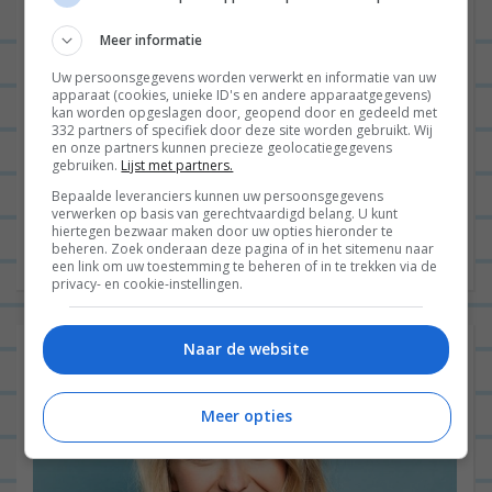
Meer informatie
Uw persoonsgegevens worden verwerkt en informatie van uw
apparaat (cookies, unieke ID's en andere apparaatgegevens)
kan worden opgeslagen door, geopend door en gedeeld met
332 partners of specifiek door deze site worden gebruikt. Wij
en onze partners kunnen precieze geolocatiegegevens
gebruiken.
Lijst met partners.
Hey! Ben je op zoek naar een leuk restaurant om te
Bepaalde leveranciers kunnen uw persoonsgegevens
dineren in Haarlem? Dan zit je hier helemaal op de
verwerken op basis van gerechtvaardigd belang. U kunt
hiertegen bezwaar maken door uw opties hieronder te
juiste plek. Een tijd geleden...
Lees verder
beheren. Zoek onderaan deze pagina of in het sitemenu naar
een link om uw toestemming te beheren of in te trekken via de
privacy- en cookie-instellingen.
Naar de website
Meer opties