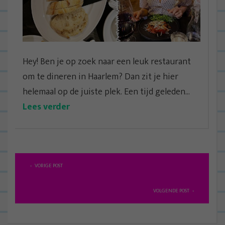
Hey! Ben je op zoek naar een leuk restaurant
om te dineren in Haarlem? Dan zit je hier
helemaal op de juiste plek. Een tijd geleden...
Lees verder
B
VORIGE POST
e
r
VOLGENDE POST
i
c