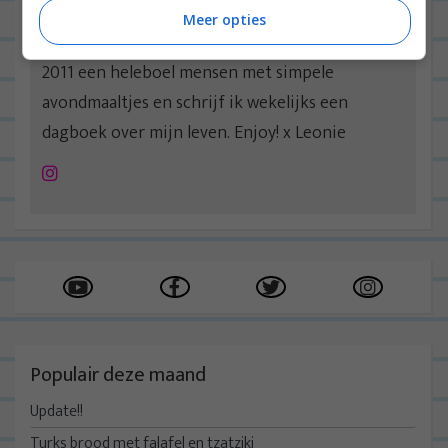
Hoi!
Meer opties
Welkom op mijn blog! Hier inspireer ik al sinds
2011 een heleboel mensen met simpele
avondmaaltjes en schrijf ik wekelijks een
dagboek over mijn leven. Enjoy! x Leonie
Instagram
Populair deze maand
Update!!
Turks brood met falafel en tzatziki