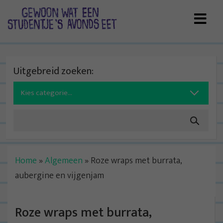
Skip
to
content
Uitgebreid zoeken:
Search
for:
Home
»
Algemeen
»
Roze wraps met burrata,
aubergine en vijgenjam
Roze wraps met burrata,