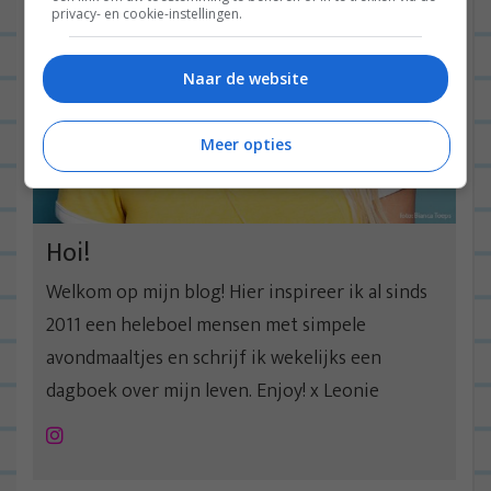
privacy- en cookie-instellingen.
Naar de website
Meer opties
Hoi!
Welkom op mijn blog! Hier inspireer ik al sinds
2011 een heleboel mensen met simpele
avondmaaltjes en schrijf ik wekelijks een
dagboek over mijn leven. Enjoy! x Leonie
Instagram