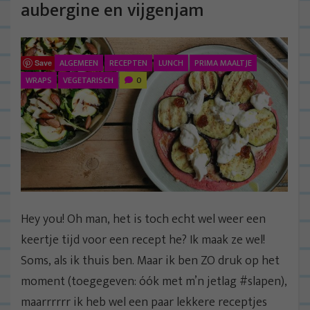
aubergine en vijgenjam
ALGEMEEN
RECEPTEN
LUNCH
PRIMA MAALTJE
Save
WRAPS
VEGETARISCH
0
Hey you! Oh man, het is toch echt wel weer een
keertje tijd voor een recept he? Ik maak ze wel!
Soms, als ik thuis ben. Maar ik ben ZO druk op het
moment (toegegeven: óók met m’n jetlag #slapen),
maarrrrrr ik heb wel een paar lekkere receptjes