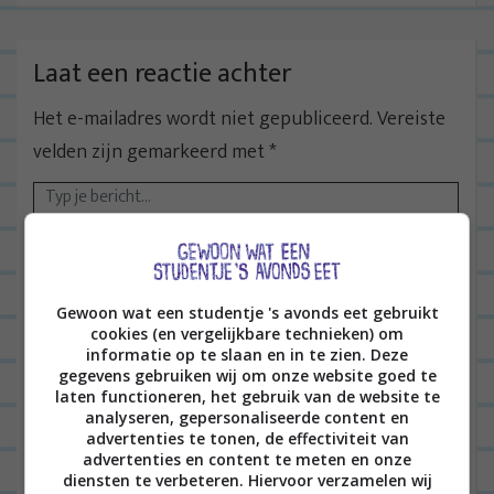
c
h
t
Laat een reactie achter
n
Het e-mailadres wordt niet gepubliceerd.
Vereiste
a
velden zijn gemarkeerd met
*
v
i
g
a
t
Gewoon wat een studentje 's avonds eet gebruikt
i
cookies (en vergelijkbare technieken) om
e
informatie op te slaan en in te zien. Deze
Naam
*
gegevens gebruiken wij om onze website goed te
laten functioneren, het gebruik van de website te
analyseren, gepersonaliseerde content en
advertenties te tonen, de effectiviteit van
advertenties en content te meten en onze
E-mail
*
diensten te verbeteren. Hiervoor verzamelen wij