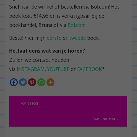
Snel naar de winkel of bestellen via Bol.com! Het
boek kost €14,95 en is verkrijgbaar bij de
boekhandel, Bruna of via
Bol.com
.
Bestel hier mijn
eerste
of
tweede
boek.
Hé, laat eens wat van je horen?
Zullen we contact houden
via
INSTAGRAM
,
YOUTUBE
of
FACEBOOK
?
B
VORIGE POST
e
r
VOLGENDE POST
i