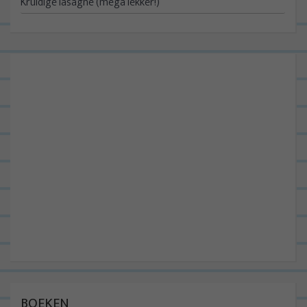
Kruidige lasagne (mega lekker!)
BOEKEN