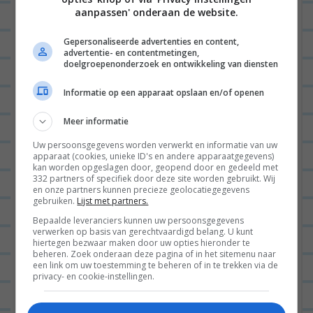
BEANTWOORDEN
aanpassen' onderaan de website.
Gepersonaliseerde advertenties en content,
advertentie- en contentmetingen,
MAMAELS
19/01/2015 op 05:53
doelgroepenonderzoek en ontwikkeling van diensten
Dat ziet er heerlijk uit die kom op
Informatie op een apparaat opslaan en/of openen
het menu
Meer informatie
BEANTWOORDEN
Uw persoonsgegevens worden verwerkt en informatie van uw
apparaat (cookies, unieke ID's en andere apparaatgegevens)
LEONIE
12/03/2015 op 22:39
kan worden opgeslagen door, geopend door en gedeeld met
332 partners of specifiek door deze site worden gebruikt. Wij
nice!
en onze partners kunnen precieze geolocatiegegevens
gebruiken.
Lijst met partners.
BEANTWOORDEN
Bepaalde leveranciers kunnen uw persoonsgegevens
verwerken op basis van gerechtvaardigd belang. U kunt
hiertegen bezwaar maken door uw opties hieronder te
beheren. Zoek onderaan deze pagina of in het sitemenu naar
EEF | EEF KOOKT ZO!
18/01/2015 op
een link om uw toestemming te beheren of in te trekken via de
privacy- en cookie-instellingen.
22:40