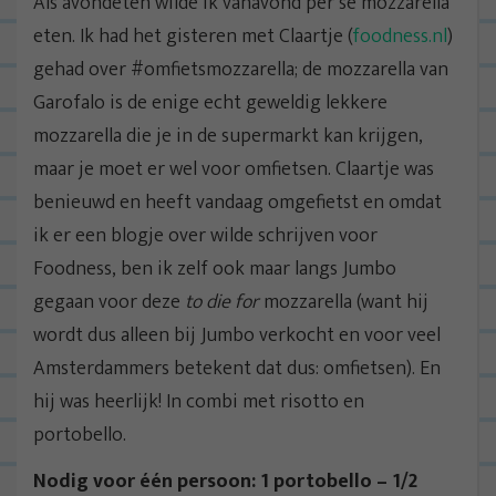
Als avondeten wilde ik vanavond per se mozzarella
eten. Ik had het gisteren met Claartje (
foodness.nl
)
gehad over #omfietsmozzarella; de mozzarella van
Garofalo is de enige echt geweldig lekkere
mozzarella die je in de supermarkt kan krijgen,
maar je moet er wel voor omfietsen. Claartje was
benieuwd en heeft vandaag omgefietst en omdat
ik er een blogje over wilde schrijven voor
Foodness, ben ik zelf ook maar langs Jumbo
gegaan voor deze
to die for
mozzarella (want hij
wordt dus alleen bij Jumbo verkocht en voor veel
Amsterdammers betekent dat dus: omfietsen). En
hij was heerlijk! In combi met risotto en
portobello.
Nodig voor één persoon: 1 portobello – 1/2