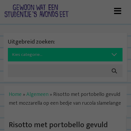
Skip
to
content
Uitgebreid zoeken:
Search
for:
Home
»
Algemeen
»
Risotto met portobello gevuld
met mozzarella op een bedje van rucola slamelange
Risotto met portobello gevuld