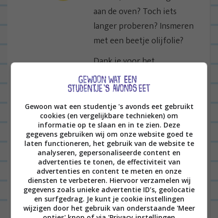
aan de oven? Toch iets
langer proberen? Insmeren
met een beetje olijfolie?
Dank je voor het
complimentje 😀
BEANTWOORDEN
Gewoon wat een studentje 's avonds eet gebruikt
cookies (en vergelijkbare technieken) om
informatie op te slaan en in te zien. Deze
ELINE
19/01/2015 op 09:33
gegevens gebruiken wij om onze website goed te
laten functioneren, het gebruik van de website te
hmmm ziet er héerlijk uit!
analyseren, gepersonaliseerde content en
advertenties te tonen, de effectiviteit van
BEANTWOORDEN
advertenties en content te meten en onze
diensten te verbeteren. Hiervoor verzamelen wij
LEONIE
12/03/2015 op 22:39
gegevens zoals unieke advertentie ID’s, geolocatie
en surfgedrag. Je kunt je cookie instellingen
thanks! Was het ook 😉
wijzigen door het gebruik van onderstaande 'Meer
opties' knop of via 'Privacy instellingen