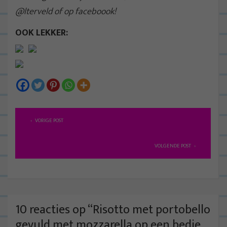
@lterveld of op faceboook!
OOK LEKKER:
B
VORIGE POST
e
r
VOLGENDE POST
i
c
h
t
10 reacties op “
Risotto met portobello
n
gevuld met mozzarella op een bedje