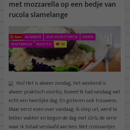
met mozzarella op een bedje van
rucola slamelange
ALGEMEEN
LEUK VOOR ETENTJE
LEKKER
Save
VEGETARISCH
RISOTTO
10
Hoi! Het is alweer zondag, het weekend is
alweer praktisch voorbij, boeee! Ik had vandaag wel
echt een heerlijke dag. En gisteren ook trouwens.
Maar eerst even over vandaag; ik sliep uit, werd te
lekker wakker en begon de dag met
Girls
, de serie
waar ik totaal verslaafd aan ben. Met croissantjes