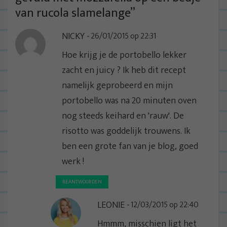
a
van rucola slamelange
”
v
NICKY
26/01/2015 op 22:31
i
g
Hoe krijg je de portobello lekker
a
zacht en juicy ? Ik heb dit recept
t
namelijk geprobeerd en mijn
i
portobello was na 20 minuten oven
e
nog steeds keihard en 'rauw'. De
risotto was goddelijk trouwens. Ik
ben een grote fan van je blog, goed
werk !
BEANTWOORDEN
LEONIE
12/03/2015 op 22:40
Hmmm, misschien ligt het