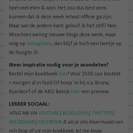
heel veel eten & wijn. Het zou dus bést eens
kunnen dat ik deze week ietwat offline ga zijn.
Maar aan de andere kant; geloof ik het zelf? Nee.
Misschien weinig nieuwe blogs deze week, maar
volg op
instagramz
, dan blijf je toch een beetje op
de hoogte :D.
Meer inspiratie nodig voor je avondeten?
Bestel mijn kookboek
hier
! Voor 23.00 uur besteld
= morgen al in huis! Of koop ‘m bij o.a. Bruna,
Bijenkorf of de AKO. Bekijk
hier
een preview.
LEKKER SOCIAAL:
VOLG MIJ VIA
YOUTUBE
|
BLOGLOVIN
|
TWITTER
|
INSTAGRAM
|
FACEBOOK
& als je iets klaarmaakt van
m’n blog of uit mijn kookboek, let me know