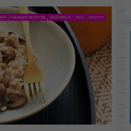
KKER
ITALIAANSE RECEPTEN
VEGETARISCH
RIJST
RISOTTO