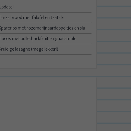
Update!!
Turks brood met falafel en tzatziki
Spareribs met rozemarijnaardappeltjes en sla
Taco’s met pulled jackfruit en guacamole
Kruidige lasagne (mega lekker!)