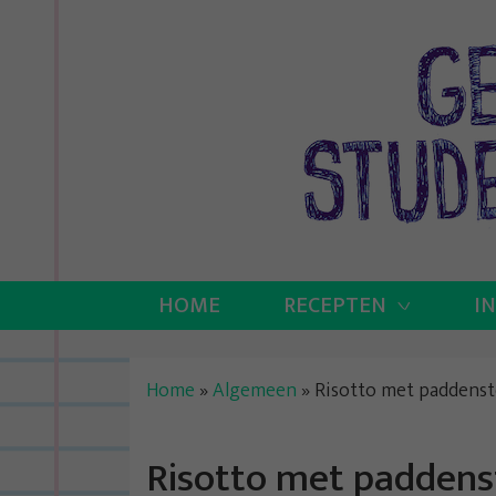
Skip
to
content
HOME
RECEPTEN
I
Home
»
Algemeen
»
Risotto met paddensto
Risotto met paddenst