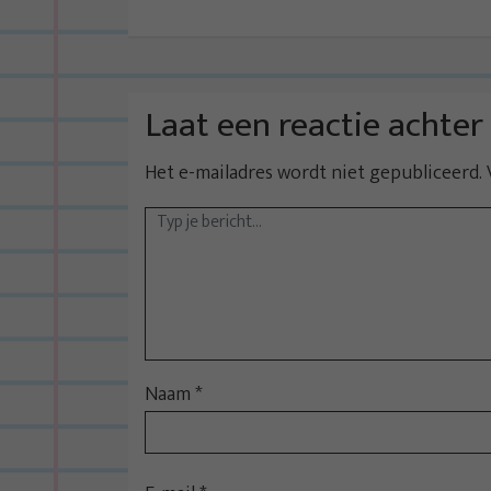
i
c
h
t
Laat een reactie achter
n
Het e-mailadres wordt niet gepubliceerd.
a
v
i
g
a
t
i
Naam
*
e