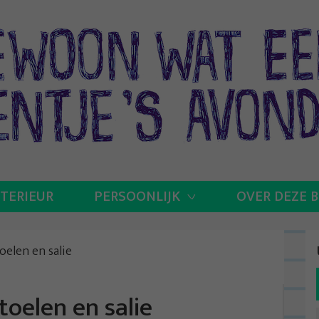
NTERIEUR
PERSOONLIJK
OVER DEZE 
elen en salie
oelen en salie