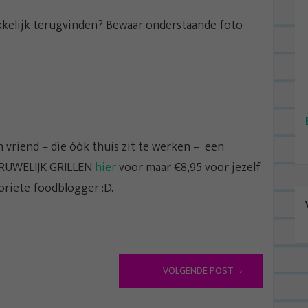
kkelijk terugvinden? Bewaar onderstaande foto
n vriend – die óók thuis zit te werken – een
GRUWELIJK GRILLEN
hier
voor maar €8,95 voor jezelf
oriete foodblogger :D.
VOLGENDE POST