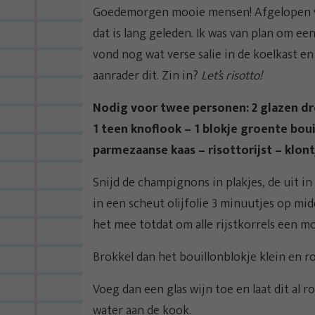
Goedemorgen mooie mensen! Afgelopen vrij
dat is lang geleden. Ik was van plan om e
vond nog wat verse salie in de koelkast en
aanrader dit. Zin in?
Let’s risotto!
Nodig voor twee personen: 2 glazen dro
1 teen knoflook – 1 blokje groente boui
parmezaanse kaas – risottorijst – klo
Snijd de champignons in plakjes, de uit in 
in een scheut olijfolie 3 minuutjes op mid
het mee totdat om alle rijstkorrels een moo
Brokkel dan het bouillonblokje klein en r
Voeg dan een glas wijn toe en laat dit a
water aan de kook.