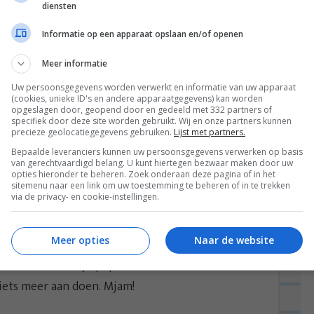
diensten
Informatie op een apparaat opslaan en/of openen
Meer informatie
Uw persoonsgegevens worden verwerkt en informatie van uw apparaat
(cookies, unieke ID's en andere apparaatgegevens) kan worden
opgeslagen door, geopend door en gedeeld met 332 partners of
specifiek door deze site worden gebruikt. Wij en onze partners kunnen
precieze geolocatiegegevens gebruiken.
Lijst met partners.
Bepaalde leveranciers kunnen uw persoonsgegevens verwerken op basis
van gerechtvaardigd belang. U kunt hiertegen bezwaar maken door uw
opties hieronder te beheren. Zoek onderaan deze pagina of in het
sitemenu naar een link om uw toestemming te beheren of in te trekken
via de privacy- en cookie-instellingen.
Meer opties
Naar de website
De combinatie van salie met boter, met zo’n romige
 heel chill. Beetje peper en zout erdoor om het
iets meer aan doen. Mjam!