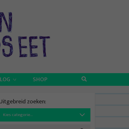
BLOG
SHOP
Uitgebreid zoeken:
Search
for: