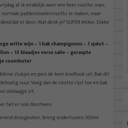
dag at ik eindelijk weer een keer risotto; man,
en normale paddenstoelenrisotto te maken, maar
 deed dat er door. Wat denk je? SUPER lekker. Dikke
ge witte wijn – 1 bak champignons – 1 sjalot –
llon – 15 blaadjes verse salie – geraspte
ntje roomboter
kleine stukjes en pers de teen knoflook uit. Bak dit
delmatig vuur. Voeg dan de risotto rijst toe en bak
i olielaagje zit.
oer het er ook doorheen.
l roerend droogkoken. Breng ondertussen 500ml