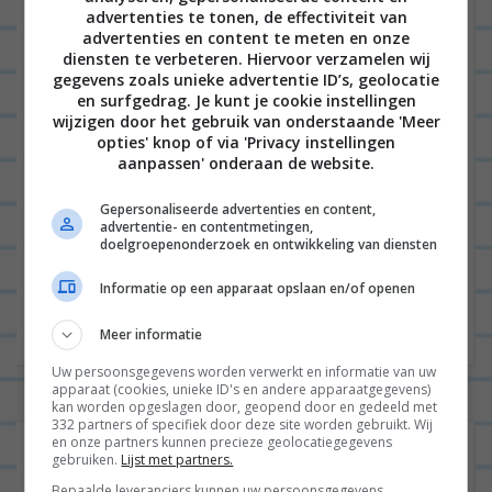
Naam
*
advertenties te tonen, de effectiviteit van
advertenties en content te meten en onze
diensten te verbeteren. Hiervoor verzamelen wij
gegevens zoals unieke advertentie ID’s, geolocatie
en surfgedrag. Je kunt je cookie instellingen
E-mail
*
wijzigen door het gebruik van onderstaande 'Meer
opties' knop of via 'Privacy instellingen
aanpassen' onderaan de website.
Gepersonaliseerde advertenties en content,
Site
advertentie- en contentmetingen,
doelgroepenonderzoek en ontwikkeling van diensten
Informatie op een apparaat opslaan en/of openen
Meer informatie
Uw persoonsgegevens worden verwerkt en informatie van uw
apparaat (cookies, unieke ID's en andere apparaatgegevens)
kan worden opgeslagen door, geopend door en gedeeld met
332 partners of specifiek door deze site worden gebruikt. Wij
en onze partners kunnen precieze geolocatiegegevens
gebruiken.
Lijst met partners.
Bepaalde leveranciers kunnen uw persoonsgegevens