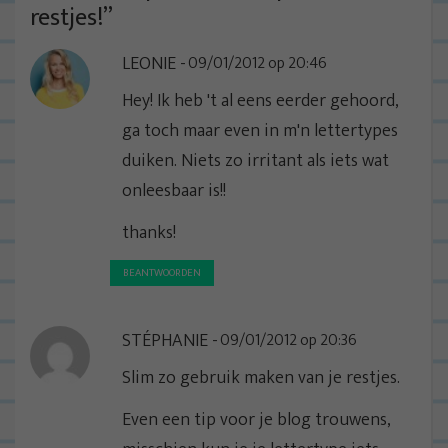
n
restjes!
”
a
LEONIE
09/01/2012 op 20:46
v
i
Hey! Ik heb 't al eens eerder gehoord,
g
ga toch maar even in m'n lettertypes
a
duiken. Niets zo irritant als iets wat
t
onleesbaar is!!
i
thanks!
e
BEANTWOORDEN
STÉPHANIE
09/01/2012 op 20:36
Slim zo gebruik maken van je restjes.
Even een tip voor je blog trouwens,