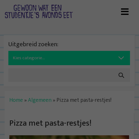
Skip
to
content
Uitgebreid zoeken:
Search
for:
Home
»
Algemeen
»
Pizza met pasta-restjes!
Pizza met pasta-restjes!