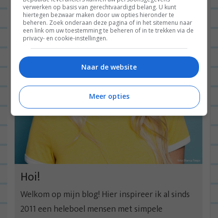
verwerken op basis van gerechtvaardigd belang. U kunt
hiertegen bezwaar maken door uw opties hieronder te
beheren. Zoek onderaan deze pagina of in het sitemenu naar
een link om uw toestemming te beheren of in te trekken via de
privacy- en cookie-instellingen.
Naar de website
Meer opties
Hoi!
Welkom op mijn blog! Hier inspireer ik al sinds
2011 een heleboel mensen met simpele