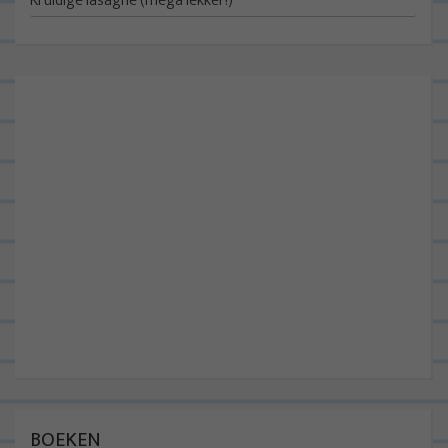
Kruidige lasagne (mega lekker!)
BOEKEN