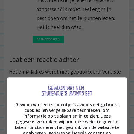
misschien kun je je lettertype iets
aanpassen? Ik moet heel erg mijn
best doen om het te kunnen lezen.
Het is heel dun ofzo..
BEANTWOORDEN
Laat een reactie achter
Het e-mailadres wordt niet gepubliceerd.
Vereiste
velden zijn gemarkeerd met
*
Gewoon wat een studentje 's avonds eet gebruikt
cookies (en vergelijkbare technieken) om
informatie op te slaan en in te zien. Deze
gegevens gebruiken wij om onze website goed te
laten functioneren, het gebruik van de website te
analyseren, gepersonaliseerde content en