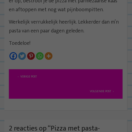
er op, bestrooi je de pizza met parmezaanse kaas
en aftoppen met nog wat pijnboompitten.
Werkelijk verrukkelijk heerlijk. Lekkerder dan m’n
pasta van een paar dagen geleden.
Toedeloe!
B
VORIGE POST
e
r
VOLGENDE POST
i
c
h
t
2 reacties op “
Pizza met pasta-