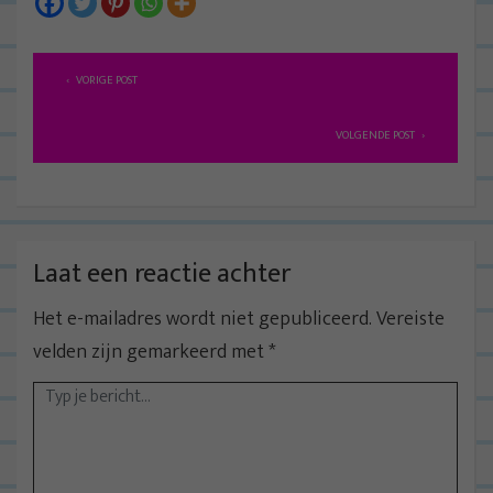
B
VORIGE POST
e
r
VOLGENDE POST
i
c
h
t
Laat een reactie achter
n
Het e-mailadres wordt niet gepubliceerd.
Vereiste
a
velden zijn gemarkeerd met
*
v
i
g
a