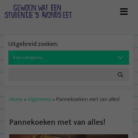
Skip
to
content
Uitgebreid zoeken:
Search
for:
Home
»
Algemeen
»
Pannekoeken met van alles!
Pannekoeken met van alles!