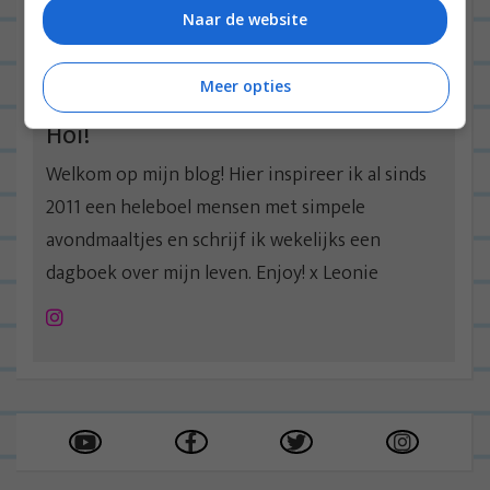
Naar de website
Meer opties
Hoi!
Welkom op mijn blog! Hier inspireer ik al sinds
2011 een heleboel mensen met simpele
avondmaaltjes en schrijf ik wekelijks een
dagboek over mijn leven. Enjoy! x Leonie
Instagram