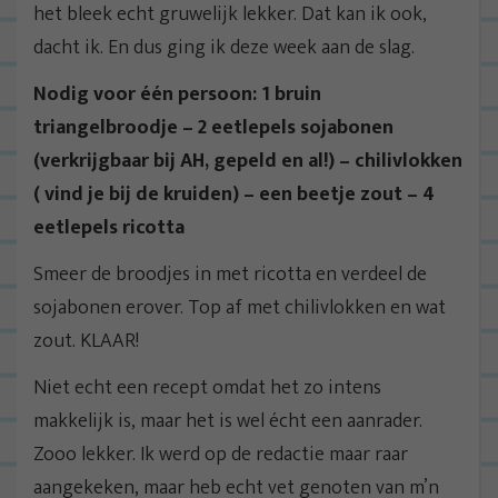
het bleek echt gruwelijk lekker. Dat kan ik ook,
dacht ik. En dus ging ik deze week aan de slag.
Nodig voor één persoon: 1 bruin
triangelbroodje – 2 eetlepels sojabonen
(verkrijgbaar bij AH, gepeld en al!) – chilivlokken
( vind je bij de kruiden) – een beetje zout – 4
eetlepels ricotta
Smeer de broodjes in met ricotta en verdeel de
sojabonen erover. Top af met chilivlokken en wat
zout. KLAAR!
Niet echt een recept omdat het zo intens
makkelijk is, maar het is wel écht een aanrader.
Zooo lekker. Ik werd op de redactie maar raar
aangekeken, maar heb echt vet genoten van m’n