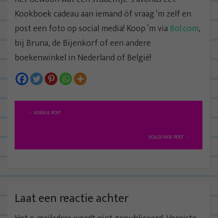
Kookboek cadeau aan iemand óf vraag ‘m zelf en
post een foto op social media! Koop ‘m via
Bol.com
,
bij Bruna, de Bijenkorf of een andere
boekenwinkel in Nederland of België!
B
VORIGE POST
e
r
VOLGENDE POST
i
c
h
t
Laat een reactie achter
n