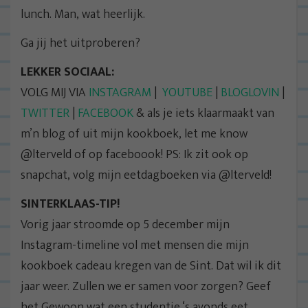
lunch. Man, wat heerlijk.
Ga jij het uitproberen?
LEKKER SOCIAAL:
VOLG MIJ VIA
INSTAGRAM
|
YOUTUBE
|
BLOGLOVIN
|
TWITTER
|
FACEBOOK
& als je iets klaarmaakt van
m’n blog of uit mijn kookboek, let me know
@lterveld of op faceboook! PS: Ik zit ook op
snapchat, volg mijn eetdagboeken via @lterveld!
SINTERKLAAS-TIP!
Vorig jaar stroomde op 5 december mijn
Instagram-timeline vol met mensen die mijn
kookboek cadeau kregen van de Sint. Dat wil ik dit
jaar weer. Zullen we er samen voor zorgen? Geef
het Gewoon wat een studentje ‘s avonds eet