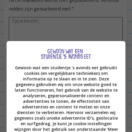
Het e-mailadres wordt niet gepubliceerd.
Vereiste
a
velden zijn gemarkeerd met
*
v
i
g
a
t
i
e
Naam
*
Gewoon wat een studentje 's avonds eet gebruikt
cookies (en vergelijkbare technieken) om
informatie op te slaan en in te zien. Deze
gegevens gebruiken wij om onze website goed te
laten functioneren, het gebruik van de website te
E-mail
*
analyseren, gepersonaliseerde content en
advertenties te tonen, de effectiviteit van
advertenties en content te meten en onze
diensten te verbeteren. Hiervoor verzamelen wij
gegevens zoals unieke advertentie ID’s, geolocatie
Site
en surfgedrag. Je kunt je cookie instellingen
wijzigen door het gebruik van onderstaande 'Meer