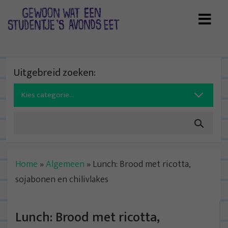
Skip
to
content
Uitgebreid zoeken:
Search
for:
Home
»
Algemeen
»
Lunch: Brood met ricotta,
sojabonen en chilivlakes
Lunch: Brood met ricotta,