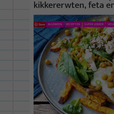
kikkererwten, feta en
ALGEMEEN
RECEPTEN
SUPER LEKKER
VEG
Save