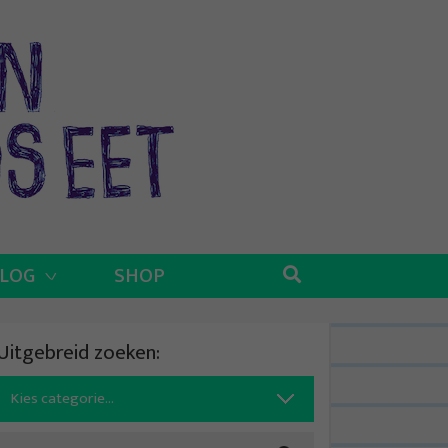
BLOG
SHOP
Uitgebreid zoeken:
Search
for: