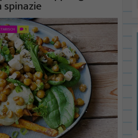
 spinazie
ETARISCH
1