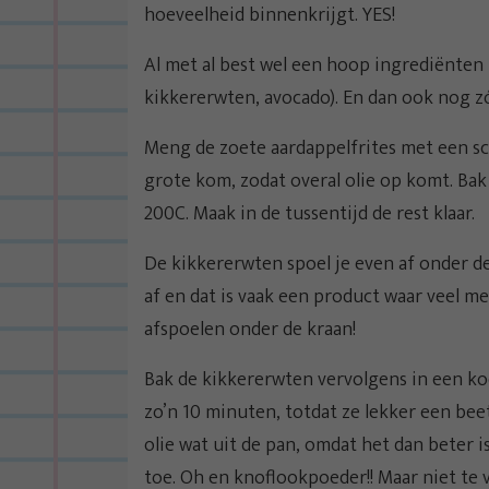
hoeveelheid binnenkrijgt. YES!
Al met al best wel een hoop ingrediënten
kikkererwten, avocado). En dan ook nog zó 
Meng de zoete aardappelfrites met een sc
grote kom, zodat overal olie op komt. Bak
200C. Maak in de tussentijd de rest klaar.
De kikkererwten spoel je even af onder de
af en dat is vaak een product waar veel me
afspoelen onder de kraan!
Bak de kikkererwten vervolgens in een koe
zo’n 10 minuten, totdat ze lekker een be
olie wat uit de pan, omdat het dan beter is
toe. Oh en knoflookpoeder!! Maar niet te ve