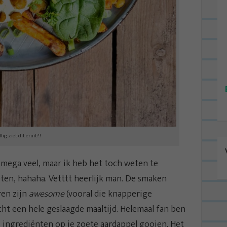
ig ziet dit eruit?!
 mega veel, maar ik heb het toch weten te
eten, hahaha. Vetttt heerlijk man. De smaken
ren zijn
awesome
(vooral die knapperige
echt een hele geslaagde maaltijd. Helemaal fan ben
ei ingrediënten op je zoete aardappel gooien. Het