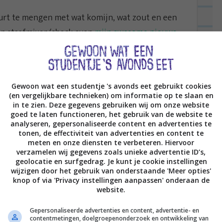
urt te mengen met wat komijn, wat zout en een
en staafmixer (check even
mijn awesome nieuwe
n de
aanbieding
is), of prak de avocado gewoon fijn
oi groot bord
, drapeer daar wat spinazie over. Doe
Gewoon wat een studentje 's avonds eet gebruikt cookies
(en vergelijkbare technieken) om informatie op te slaan en
ui (in ringetjes), wat verse peterselie en wat feta
in te zien. Deze gegevens gebruiken wij om onze website
ererwten. Eet smakelijk!
goed te laten functioneren, het gebruik van de website te
analyseren, gepersonaliseerde content en advertenties te
tonen, de effectiviteit van advertenties en content te
meten en onze diensten te verbeteren. Hiervoor
verzamelen wij gegevens zoals unieke advertentie ID’s,
geolocatie en surfgedrag. Je kunt je cookie instellingen
wijzigen door het gebruik van onderstaande 'Meer opties'
knop of via 'Privacy instellingen aanpassen' onderaan de
website.
Gepersonaliseerde advertenties en content, advertentie- en
contentmetingen, doelgroepenonderzoek en ontwikkeling van