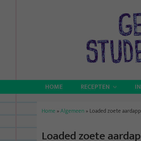
Skip
to
content
HOME
RECEPTEN
I
Home
»
Algemeen
»
Loaded zoete aardapp
Loaded zoete aardap