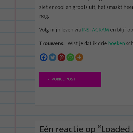
ziet er cool en groots uit, het smaakt heer
nog.
Volg mijn leven via
INSTAGRAM
en blijf o
Trouwens
… Wist je dat ik drie
boeken
sch
B
VORIGE POST
e
r
i
c
h
t
Eén reactie op “
Loaded 