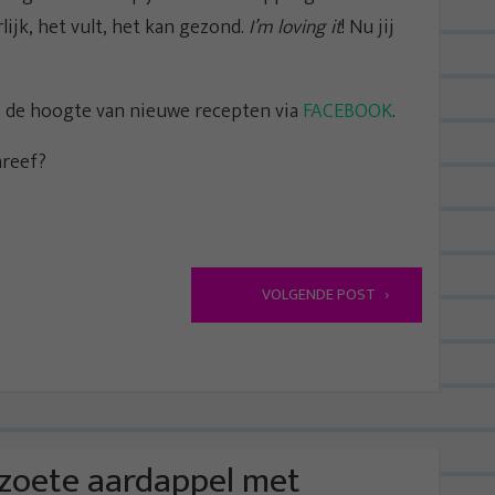
lijk, het vult, het kan gezond.
I’m loving it
! Nu jij
p de hoogte van nieuwe recepten via
FACEBOOK
.
reef?
VOLGENDE POST
zoete aardappel met