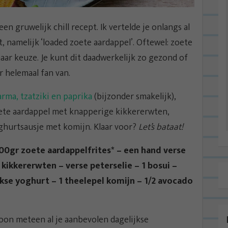
n gruwelijk chill recept. Ik vertelde je onlangs al
, namelijk ‘loaded zoete aardappel’. Oftewel: zoete
naar keuze. Je kunt dit daadwerkelijk zo gezond of
r helemaal fan van.
rma, tzatziki en paprika
(bijzonder smakelijk),
oete aardappel met knapperige kikkererwten,
yoghurtsausje met komijn. Klaar voor?
Let’s bataat!
00gr zoete aardappelfrites* – een hand verse
 kikkererwten – verse peterselie – 1 bosui –
kse yoghurt – 1 theelepel komijn – 1/2 avocado
on meteen al je aanbevolen dagelijkse