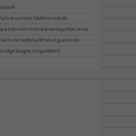
Update!!
Turks brood met falafel en tzatziki
Spareribs met rozemarijnaardappeltjes en sla
Taco’s met pulled jackfruit en guacamole
Kruidige lasagne (mega lekker!)