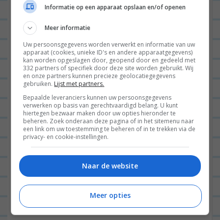
Informatie op een apparaat opslaan en/of openen
Meer informatie
En mennnn wat was ik TROTS op mezelf. Ik vind
Uw persoonsgegevens worden verwerkt en informatie van uw
apparaat (cookies, unieke ID's en andere apparaatgegevens)
autorijden echt behoorlijk spannend altijd en nu
kan worden opgeslagen door, geopend door en gedeeld met
332 partners of specifiek door deze site worden gebruikt. Wij
moest ik helemaal in m’n eentje (Lau heeft geen
en onze partners kunnen precieze geolocatiegegevens
gebruiken.
Lijst met partners.
rijbewijs) naar Groningen rijden (ik vermijd de ring
Bepaalde leveranciers kunnen uw persoonsgegevens
Amsterdam altijd, maar dat kon nu echt niet) over
verwerken op basis van gerechtvaardigd belang. U kunt
hiertegen bezwaar maken door uw opties hieronder te
de snelweg (die vermijd ik ook het liefst) en op de
beheren. Zoek onderaan deze pagina of in het sitemenu naar
een link om uw toestemming te beheren of in te trekken via de
terugweg kwamen we in het donker (!), in de regen
privacy- en cookie-instellingen.
(!), in de spits (!) op de ring Amsterdam (!) en ik heb
het allemaal vet goed gereden. Zo trots! 😀 Je moet
Naar de website
weten; ik lees op dit moment een boek over
rijangst. Zo serieus is m’n angst #help. Maar door
Meer opties
het vaak te doen, gaat het beter.
Yay!