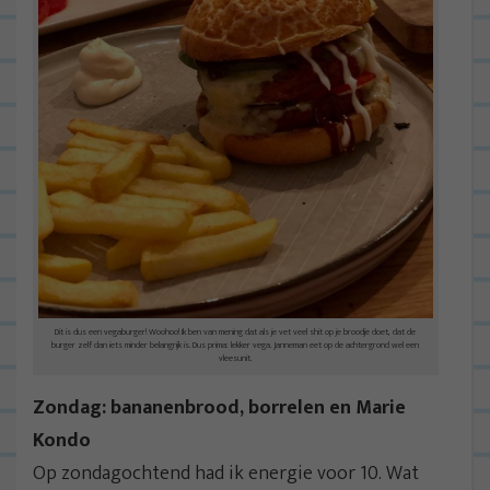
Dit is dus een vegaburger! Woohoo! Ik ben van mening dat als je vet veel shit op je broodje doet, dat de
burger zelf dan iets minder belangrijk is. Dus prima: lekker vega. Janneman eet op de achtergrond wel een
vleesunit.
Zondag: bananenbrood, borrelen en Marie
Kondo
Op zondagochtend had ik energie voor 10. Wat