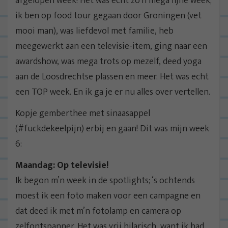
afgelopen week! Het was echt zo’n mega fijne week;
ik ben op food tour gegaan door Groningen (vet
mooi man), was liefdevol met familie, heb
meegewerkt aan een televisie-item, ging naar een
awardshow, was mega trots op mezelf, deed yoga
aan de Loosdrechtse plassen en meer. Het was echt
een TOP week. En ik ga je er nu alles over vertellen.
Kopje gemberthee met sinaasappel
(#fuckdekeelpijn) erbij en gaan! Dit was mijn week
6:
Maandag: Op televisie!
Ik begon m’n week in de spotlights; ‘s ochtends
moest ik een foto maken voor een campagne en
dat deed ik met m’n fotolamp en camera op
zelfontspanner. Het was vrij hilarisch, want ik had