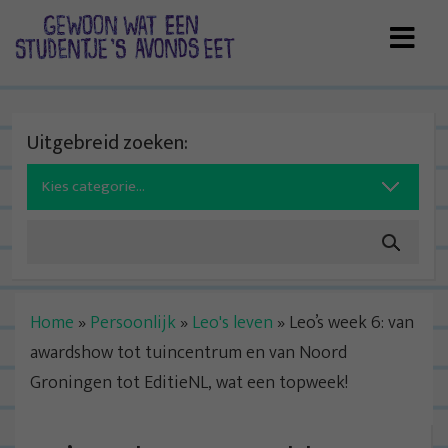
Skip
to
content
Uitgebreid zoeken:
Search
for:
Home
»
Persoonlijk
»
Leo's leven
»
Leo’s week 6: van
awardshow tot tuincentrum en van Noord
Groningen tot EditieNL, wat een topweek!