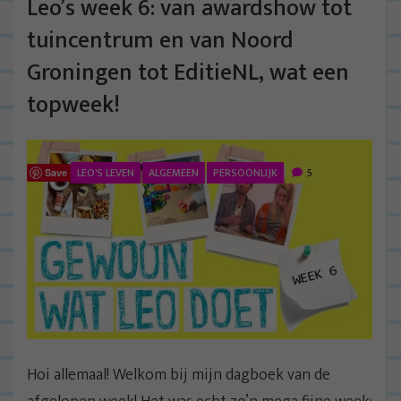
Leo’s week 6: van awardshow tot
tuincentrum en van Noord
Groningen tot EditieNL, wat een
topweek!
LEO'S LEVEN
ALGEMEEN
PERSOONLIJK
5
Save
Hoi allemaal! Welkom bij mijn dagboek van de