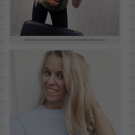
TADA! Jullie zien geen verschil, maar dat was ook wel de bedoeling, hahaha. #pussy