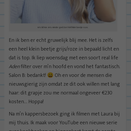
Iets lichter. Iets minder geel. Een héél klein beetje roze.
En ik ben er echt gruwelijk blij mee. Het is zelfs
een heel klein beetje grijs/roze in bepaald licht en
dat is top. Ik liep woensdag met een soort real life
Aden
filter over m’n hoofd en vond het fantastisch.
Salon B: bedankt! 😀 Oh en voor de mensen die
nieuwsgierig zijn omdat ze dit ook willen met lang
haar: dit grapje zou me normaal ongeveer €230
kosten… Hoppa!
Na m’n kappersbezoek ging ik filmen met Laura bij
mij thuis. Ik maak voor YouTube een nieuwe serie