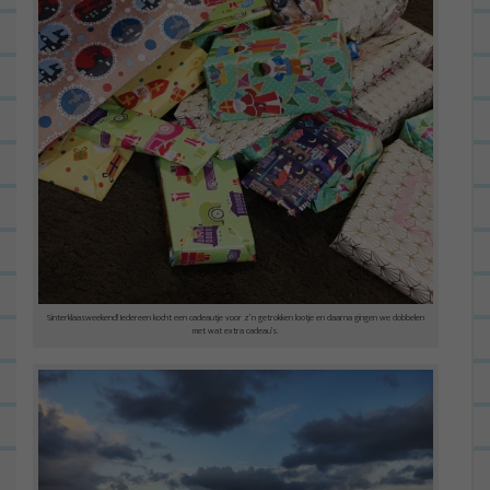
Sinterklaasweekend! Iedereen kocht een cadeautje voor z’n getrokken lootje en daarna gingen we dobbelen
met wat extra cadeau’s.