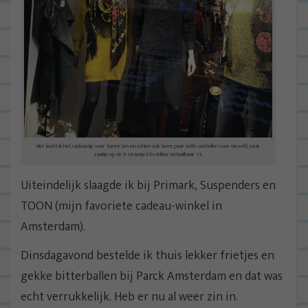
Hier kocht ik het cadeautje voor Sanne (en misschien ook twee paar toffe oorbellen voor mezelf). Leuk
zaakje op de 9 straatjes! En lekker betaalbaar <3.
Uiteindelijk slaagde ik bij Primark, Suspenders en
TOON (mijn favoriete cadeau-winkel in
Amsterdam).
Dinsdagavond bestelde ik thuis lekker frietjes en
gekke bitterballen bij Parck Amsterdam en dat was
echt verrukkelijk. Heb er nu al weer zin in.