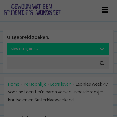
Skip
to
content
Uitgebreid zoeken:
Search
for:
Home
»
Persoonlijk
»
Leo's leven
»
Leonie’s week 47:
Voor het eerst m’n haren verven, avocadoroosjes
knutselen en Sinterklaasweekend