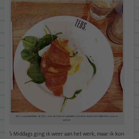
Dit is zo geniaal lekker bij TED’s: croissant met een gebakken ei (zachte dooier) met Hollandaise saus en
spinazie.
’s Middags ging ik weer aan het werk, maar ik kon