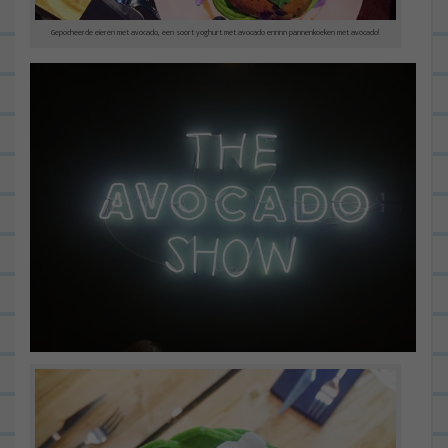
Gepocheerde eieren met avocado, een soort yoghurt met avocado ennnn pannenkoeken met avocado!