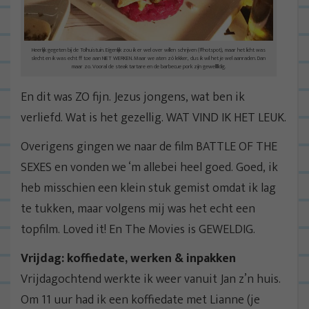
Heerlijk gegeten bij de Tolhuistuin. Eigenlijk zou ik er wel over willen schrijven (#hotspot), maar het licht was
slecht en ik was echt ff toe aan NIET WERKEN. Maar we aten zó lekker, dus ik wil het je wel aanraden. Dan
maar zo. Vooral de steak tartare en de barbecue pork zijn gewellllldig.
En dit was ZO fijn. Jezus jongens, wat ben ik
verliefd. Wat is het gezellig. WAT VIND IK HET LEUK.
Overigens gingen we naar de film BATTLE OF THE
SEXES en vonden we ‘m allebei heel goed. Goed, ik
heb misschien een klein stuk gemist omdat ik lag
te tukken, maar volgens mij was het echt een
topfilm. Loved it! En The Movies is GEWELDIG.
Vrijdag: koffiedate, werken & inpakken
Vrijdagochtend werkte ik weer vanuit Jan z’n huis.
Om 11 uur had ik een koffiedate met Lianne (je