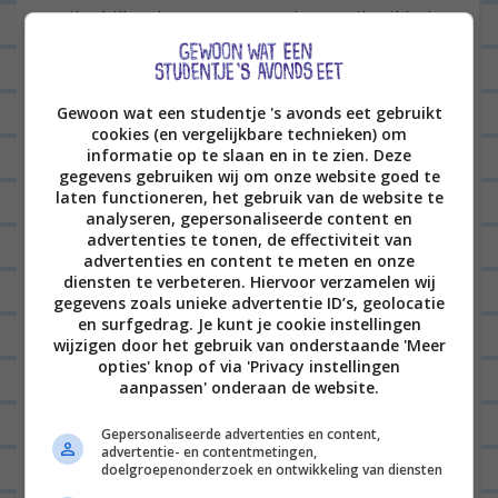
onwijs chill en begreep ze precies wat ik wilde: iets
blonder, iets minder geel, GEEN Bleach look, wél
een Beach-look. Nou, dit moest goedkomen.
Gewoon wat een studentje 's avonds eet gebruikt
Wel vond ik m’n kappersbezoek echt hilarisch;
cookies (en vergelijkbare technieken) om
informatie op te slaan en in te zien. Deze
wereldvreemd als ik soms kan zijn heb ik gewoon
gegevens gebruiken wij om onze website goed te
geen idee hoe dit soort situaties werken; ik zat
laten functioneren, het gebruik van de website te
analyseren, gepersonaliseerde content en
met een hoofd vol aluminiumfolie in te werken en
advertenties te tonen, de effectiviteit van
advertenties en content te meten en onze
moest écht nodig plassen. Maar neem je dan je hele
diensten te verbeteren. Hiervoor verzamelen wij
cape-situatie mee naar de wc? EN WAAR IS DE WC?
gegevens zoals unieke advertentie ID’s, geolocatie
en surfgedrag. Je kunt je cookie instellingen
Waar is m’n kapper, zodat ik het kan vragen?!
wijzigen door het gebruik van onderstaande 'Meer
Gelukkig hielpen m’n vriendinnen me via whatsapp
opties' knop of via 'Privacy instellingen
aanpassen' onderaan de website.
uit de brand. Je kunt gewoon naar de wc gaan. Mét
cape.
Gepersonaliseerde advertenties en content,
advertentie- en contentmetingen,
doelgroepenonderzoek en ontwikkeling van diensten