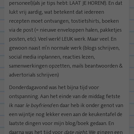
personeel)(als je tips hebt: LAAT JE HOREN!). En dat
lukt vrij aardig, wat betekent dat iedereen
recepten moet ontvangen, tostietshirts, boeken
via de post (= nieuwe enveloppen halen, pakketjes
posten, etc). Veel werk! LEUK werk. Maar veel. En
gewoon naast m’n normale werk (blogs schrijven,
social media inplannen, reacties lezen,
samenwerkingen opzetten, mails beantwoorden &
advertorials schrijven)
Donderdagavond was het bijna tijd voor
ontspanning. Aan het einde van de middag fietste
ik naar
le boyfriend
en daar heb ik onder genot van
een wijntje nog lekker even aan de keukentafel de
laatste dingen voor mijn blog/boek gedaan. En
daarna was het tijd voor
date night.
We gingen een