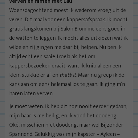
verven en filmen met Lau
Woensdagochtend moest ik wederom vroeg uit de
veren. Dit maal voor een kappersafspraak. Ik mocht
gratis langskomen bij Salon B om me eens goed in
de watten te leggen. Ik mocht alles uitkiezen wat ik
wilde en zij gingen me daar bij helpen. Nu ben ik
altijd echt een saaie troela als het om
kappersbezoeken draait, want ik knip alleen een
klein stukkie er af en
that’s it
. Maar nu greep ik de
kans aan om eens helemaal los te gaan. Ik ging m’n
haren laten verven.
Je moet weten: ik heb dit nog nooit eerder gedaan,
mijn haar is me heilig, en ik vond het doodeng.
Oké, misschien niet doodeng, maar wel Bijzonder
Spannend. Gelukkig was mijn kapster – Ayleen –