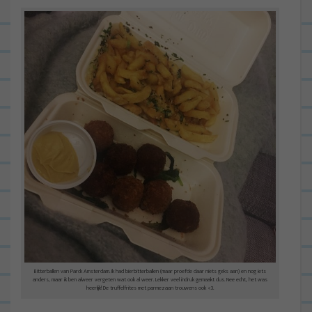
Bitterballen van Parck Amsterdam. Ik had bierbitterballen (maar proefde daar niets geks aan) en nog iets
anders, maar ik ben alweer vergeten wat ook al weer. Lekker veel indruk gemaakt dus. Nee echt, het was
heerlijk! De truffelfrites met parmezaan trouwens ook <3.