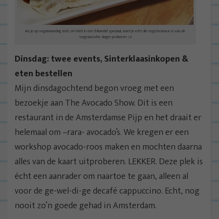
Als je op vegamaandag toch zin hebt in een frikandel speciaal, moet je echt die vega bratwurst van de
Vegetarische slager proberen <3
Dinsdag: twee events, Sinterklaasinkopen &
eten bestellen
Mijn dinsdagochtend begon vroeg met een
bezoekje aan The Avocado Show. Dit is een
restaurant in de Amsterdamse Pijp en het draait er
helemaal om –rara- avocado’s. We kregen er een
workshop avocado-roos maken en mochten daarna
alles van de kaart uitproberen. LEKKER. Deze plek is
écht een aanrader om naartoe te gaan, alleen al
voor de ge-wel-di-ge decafé cappuccino. Echt, nog
nooit zo’n goede gehad in Amsterdam.