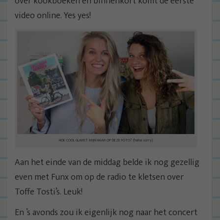
over kookboeken en binnenkort komt de eerste
video online. Yes yes!
HOE COOL GLANST MIJN HAAR OP DEZE FOTO? (haha sorry)
Aan het einde van de middag belde ik nog gezellig
even met Funx om op de radio te kletsen over
Toffe Tosti’s. Leuk!
En ’s avonds zou ik eigenlijk nog naar het concert