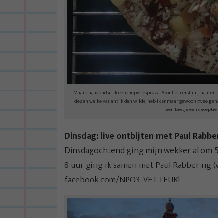
Maandagavond at ik een diepvriespizza. Voor het eerst in jaaaaren. O
kiezen welke variant ik dan wilde, heb ik er maar gewoon twee ge
een beetje een deceptie 
Dinsdag: live ontbijten met Paul Rabber
Dinsdagochtend ging mijn wekker al om 5 
8 uur ging ik samen met Paul Rabbering (v
facebook.com/NPO3. VET LEUK!