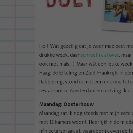
Hoi! Wat gezellig dat je weer meeleest m
drukke week, daar
schreef ik al over
, maar
ook niet mals ;-). Maar wát een leuke wee
Haag, de Efteling en Zuid-Frankrijk. In éé
Rabbering, stond ik met een enorme foto i
restaurant in Amsterdam en ontving ik o.a
Maandag: Oosterhouw
Maandag zat ik nog steeds met mijn eetcl
met 12 kamers woont. Heerlijk! In de mid
m’n eetafspraak af, waardoor ik even de t