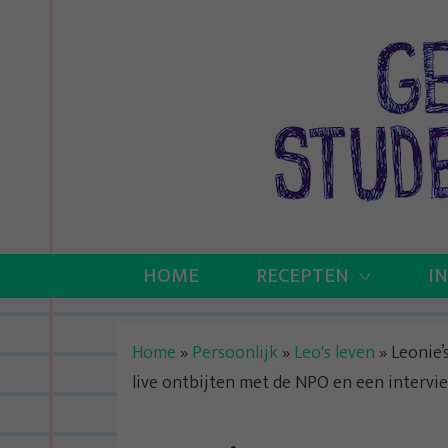
Skip
to
content
HOME
RECEPTEN
I
Home
»
Persoonlijk
»
Leo's leven
»
Leonie’
live ontbijten met de NPO en een intervie