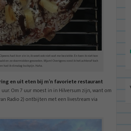
peens had ik er zin in; ik weet ook niet wat me bezielde. En toen ik niet kon
haald en ze doormidden gesneden. Mjam! Overigens vond ik het achteraf toch
en had ik dinsdag buikpijn. Haha.
ing en uit eten bij m’n favoriete restaurant
uur. Om 7 uur moest in in Hilversum zijn, want om
an Radio 2) ontbijten met een livestream via