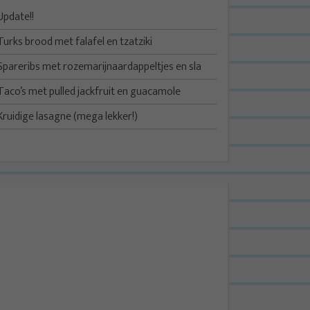
Update!!
Turks brood met falafel en tzatziki
Spareribs met rozemarijnaardappeltjes en sla
Taco’s met pulled jackfruit en guacamole
Kruidige lasagne (mega lekker!)