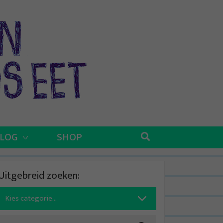
BLOG
SHOP
Uitgebreid zoeken:
Search
for: