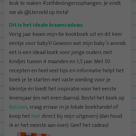
leuk te maken #zelfdeslingersophangen. Je vindt
me als @Lterveld op Insta!
Dit is het ideale kraamcadeau:
Vorig jaar kwam mijn 6e kookboek uit en dit keer
eentje voor baby’s! Gewoon wat mijn baby ‘s avonds
eet is een ideaal boek voor jonge ouders met
kindjes tussen 4 maanden en 1,5 jaar. Met 50
recepten en heel veel tips en informatie helpt het
boek je te starten met vaste voeding voor je
kleintje én biedt het inspiratie voor het eerste
levensjaar (en net even daarna). Bestel het boek op
Bol.com
, vraag ernaar in je lokale boekhandel of
koop het
hier
direct bij mijn uitgeverij (dan houd
ik er het meeste aan over). Geef het cadeau!