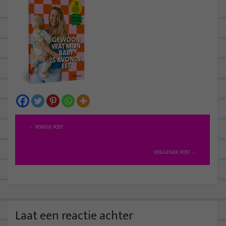
B
VORIGE POST
e
r
VOLGENDE POST
i
c
h
t
Laat een reactie achter