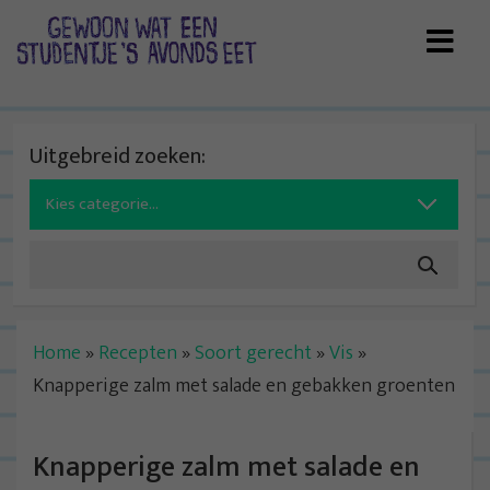
Skip
to
content
Uitgebreid zoeken:
Search
for:
Home
»
Recepten
»
Soort gerecht
»
Vis
»
Knapperige zalm met salade en gebakken groenten
Knapperige zalm met salade en