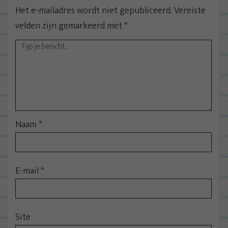
n
Het e-mailadres wordt niet gepubliceerd.
Vereiste
a
velden zijn gemarkeerd met
*
v
i
g
a
t
i
e
Naam
*
E-mail
*
Site