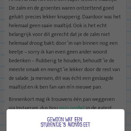
De zalm en de groentes waren ontzettend goed
gelukt: precies lekker knapperig. Daardoor was het
helemaal geen saaie maaltijd. Ook is het echt
belangrijk voor dit gerecht dat je de zalm niet
helemaal droog bakt; door ‘m van binnen nog een
beetje – sorry ik kan even geen ander woord
bedenken – flubberig te houden, behoudt ‘ie de
meeste smaak en mengt ‘ie lekker door de rest van
de salade. Ja mensen, dit was écht een geslaagde
maaltijd en ik ben fan van m’n nieuwe pan.
Binnenkort mag ik trouwens één pan weggeven
via Instagram, dus hou
mijn profiel
in de gaten!
Bewaar dit recept op Pinterest
Wil je dit recept op een later moment makkelijk