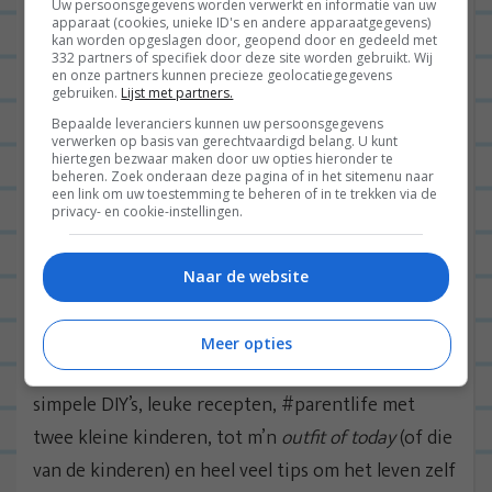
Uw persoonsgegevens worden verwerkt en informatie van uw
apparaat (cookies, unieke ID's en andere apparaatgegevens)
kan worden opgeslagen door, geopend door en gedeeld met
332 partners of specifiek door deze site worden gebruikt. Wij
en onze partners kunnen precieze geolocatiegegevens
gebruiken.
Lijst met partners.
Bepaalde leveranciers kunnen uw persoonsgegevens
verwerken op basis van gerechtvaardigd belang. U kunt
hiertegen bezwaar maken door uw opties hieronder te
beheren. Zoek onderaan deze pagina of in het sitemenu naar
een link om uw toestemming te beheren of in te trekken via de
privacy- en cookie-instellingen.
Naar de website
Volg mijn leven op Instagram
Daar deel ik dagelijks alles wat ik meemaak in mijn
Meer opties
leven. Van stories over interieurmake-overs,
simpele DIY’s, leuke recepten, #parentlife met
twee kleine kinderen, tot m’n
outfit of today
(of die
van de kinderen) en heel veel tips om het leven zelf