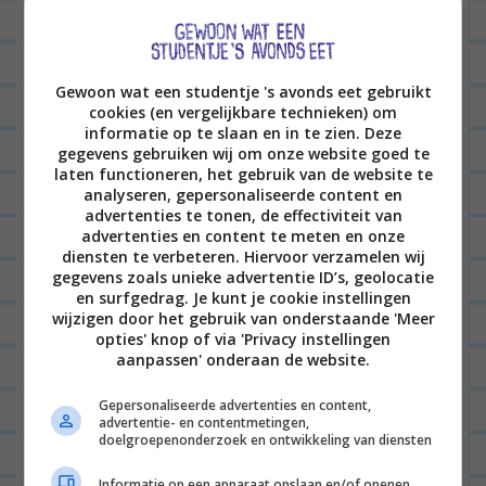
Bedankt voor de tip! Kun je
ze dan nog goed vouwen?
Knapperig klinkt wel lekker
Gewoon wat een studentje 's avonds eet gebruikt
cookies (en vergelijkbare technieken) om
<3
informatie op te slaan en in te zien. Deze
gegevens gebruiken wij om onze website goed te
BEANTWOORDEN
laten functioneren, het gebruik van de website te
analyseren, gepersonaliseerde content en
advertenties te tonen, de effectiviteit van
Laat een reactie achter
advertenties en content te meten en onze
diensten te verbeteren. Hiervoor verzamelen wij
gegevens zoals unieke advertentie ID’s, geolocatie
Het e-mailadres wordt niet gepubliceerd.
Vereiste
en surfgedrag. Je kunt je cookie instellingen
velden zijn gemarkeerd met
*
wijzigen door het gebruik van onderstaande 'Meer
opties' knop of via 'Privacy instellingen
aanpassen' onderaan de website.
Gepersonaliseerde advertenties en content,
advertentie- en contentmetingen,
doelgroepenonderzoek en ontwikkeling van diensten
Informatie op een apparaat opslaan en/of openen