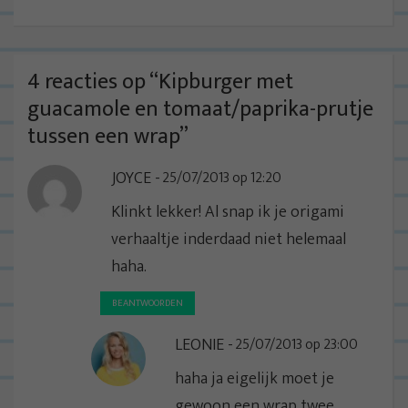
c
h
t
4 reacties op “
Kipburger met
n
guacamole en tomaat/paprika-prutje
a
tussen een wrap
”
v
JOYCE
25/07/2013 op 12:20
i
g
Klinkt lekker! Al snap ik je origami
a
verhaaltje inderdaad niet helemaal
t
haha.
i
BEANTWOORDEN
e
LEONIE
25/07/2013 op 23:00
haha ja eigelijk moet je
gewoon een wrap twee