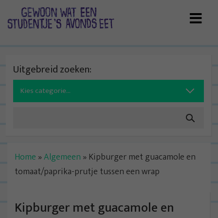
Skip
to
content
Uitgebreid zoeken:
Search
for:
Home
»
Algemeen
»
Kipburger met guacamole en
tomaat/paprika-prutje tussen een wrap
Kipburger met guacamole en