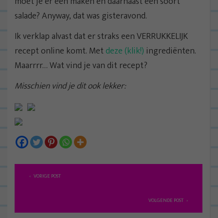
moet je er één maken en daarnaast een soort
salade? Anyway, dat was gisteravond.
Ik verklap alvast dat er straks een VERRUKKELIJK
recept online komt. Met
deze (klik!)
ingrediënten.
Maarrrr… Wat vind je van dit recept?
Misschien vind je dit ook lekker:
B
VORIGE POST
e
r
VOLGENDE POST
i