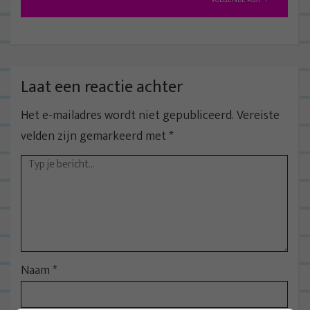
VOLGENDE POST
i
c
h
t
Laat een reactie achter
n
Het e-mailadres wordt niet gepubliceerd.
Vereiste
a
velden zijn gemarkeerd met
*
v
i
g
a
t
i
e
Naam
*