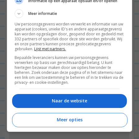
Informatie op een apparaat opslaan en/of openen
Meer informatie
Uw persoonsgegevens worden verwerkt en informatie van uw
apparaat (cookies, unieke ID's en andere apparaatgegevens)
kan worden opgeslagen door, geopend door en gedeeld met
332 partners of specifiek door deze site worden gebruikt. Wij
en onze partners kunnen precieze geolocatiegegevens
gebruiken.
Lijst met partners.
Bepaalde leveranciers kunnen uw persoonsgegevens
verwerken op basis van gerechtvaardigd belang. U kunt
hiertegen bezwaar maken door uw opties hieronder te
beheren. Zoek onderaan deze pagina of in het sitemenu naar
een link om uw toestemming te beheren of in te trekken via de
privacy- en cookie-instellingen.
Hoi!
Welkom op mijn blog! Hier inspireer ik al sinds
Naar de website
2011 een heleboel mensen met simpele
avondmaaltjes en schrijf ik wekelijks een
Meer opties
dagboek over mijn leven. Enjoy! x Leonie