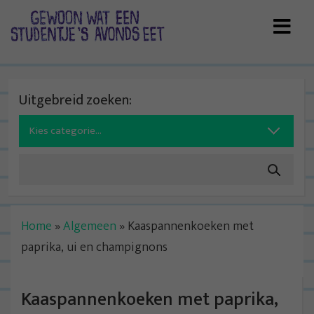
Skip
to
content
Uitgebreid zoeken:
Search
for:
Home
»
Algemeen
»
Kaaspannenkoeken met
paprika, ui en champignons
Kaaspannenkoeken met paprika,