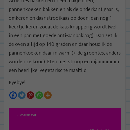
Groentes bakken en in een bakje doen,
pannenkoeken bakken en als de onderkant gaar is,
omkeren en daar strooikaas op doen, dan nog 1
keertje keren zodat de kaas knapperig wordt (wel
in een pan met goede anti-aanbaklaag). Dan zet ik
de oven altijd op 140 graden en daar houd ik de
pannenkoeken daar in warm (+ de groentes, anders
worden ze koud). Eten met stroop en mjammmmm
een heerlijke, vegetarische maaltijd.
Byebye!
B
VORIGE POST
e
r