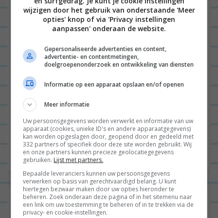
en surfgedrag. Je kunt je cookie instellingen
wijzigen door het gebruik van onderstaande 'Meer
Hey! Ben je op zoek naar een leuk restaurant
opties' knop of via 'Privacy instellingen
om te dineren in Haarlem? Dan zit je hier
aanpassen' onderaan de website.
helemaal op de juiste plek. Een tijd geleden...
Gepersonaliseerde advertenties en content,
Lees verder
advertentie- en contentmetingen,
doelgroepenonderzoek en ontwikkeling van diensten
Informatie op een apparaat opslaan en/of openen
Meer informatie
B
VORIGE POST
e
Uw persoonsgegevens worden verwerkt en informatie van uw
apparaat (cookies, unieke ID's en andere apparaatgegevens)
r
kan worden opgeslagen door, geopend door en gedeeld met
VOLGENDE POST
332 partners of specifiek door deze site worden gebruikt. Wij
i
en onze partners kunnen precieze geolocatiegegevens
gebruiken.
Lijst met partners.
c
Bepaalde leveranciers kunnen uw persoonsgegevens
h
verwerken op basis van gerechtvaardigd belang. U kunt
hiertegen bezwaar maken door uw opties hieronder te
t
Laat een reactie achter
beheren. Zoek onderaan deze pagina of in het sitemenu naar
een link om uw toestemming te beheren of in te trekken via de
n
privacy- en cookie-instellingen.