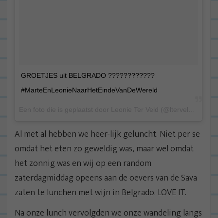
GROETJES uit BELGRADO ????????????
#MarteEnLeonieNaarHetEindeVanDeWereld
Een foto die is geplaatst door Leonie Ter Veld (@lterveld) op
19 
Al met al hebben we heer-lijk geluncht. Niet per se
omdat het eten zo geweldig was, maar wel omdat
het zonnig was en wij op een random
zaterdagmiddag opeens aan de oevers van de Sava
zaten te lunchen met wijn in Belgrado. LOVE IT.
Na onze lunch vervolgden we onze wandeling langs