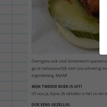
Overigens ook cool: binnenkort openen er
ga ze natuuuuurlijk voor jou uitvoerig on
eigenbelang. MJAM!
MIJN TWEEDE BOEK IS UIT!
Of nou ja, bijna. 26 oktober is het zo ver 
DOE EENS GEZELLIG: