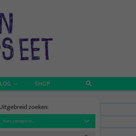
BLOG
SHOP
Uitgebreid zoeken:
Search
for: