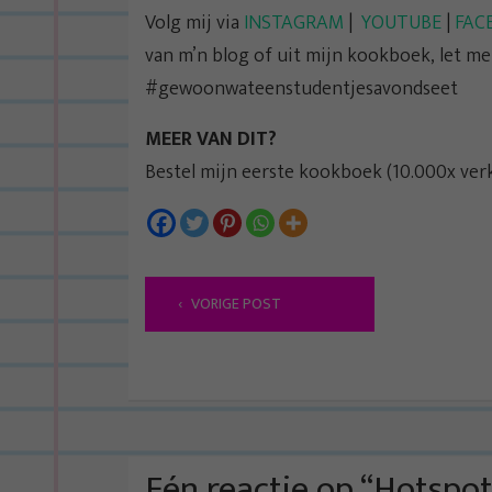
Volg mij via
INSTAGRAM
|
YOUTUBE
|
FAC
van m’n blog of uit mijn kookboek, let 
#gewoonwateenstudentjesavondseet
MEER VAN DIT?
Bestel mijn eerste kookboek (10.000x ver
B
VORIGE POST
e
r
i
c
h
t
Eén reactie op “
Hotspot: