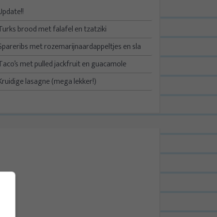
Update!!
Turks brood met falafel en tzatziki
Spareribs met rozemarijnaardappeltjes en sla
Taco’s met pulled jackfruit en guacamole
Kruidige lasagne (mega lekker!)