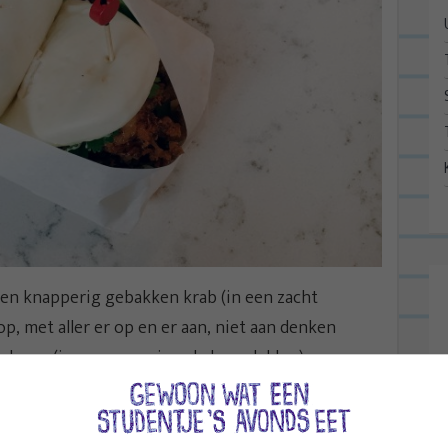
een knapperig gebakken krab (in een zacht
 op, met aller er op en er aan, niet aan denken
akame (japanse zeewiersalade, zo lekker) en zure
kkelijk. En je krijgt er twee, dus dat is ook een