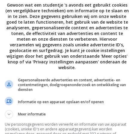
e er dus €9 voor betaalt. En dat het al-tijd lang
Gewoon wat een studentje 's avonds eet gebruikt cookies
(en vergelijkbare technieken) om informatie op te slaan en
oed, dat neem je allemaal voor lief als je het eerste
in te zien. Deze gegevens gebruiken wij om onze website
neemt. Man, wat heerlijk. Hier kom ik vaker terug.
goed te laten functioneren, het gebruik van de website te
analyseren, gepersonaliseerde content en advertenties te
tonen, de effectiviteit van advertenties en content te
meten en onze diensten te verbeteren. Hiervoor
verzamelen wij gegevens zoals unieke advertentie ID’s,
geolocatie en surfgedrag. Je kunt je cookie instellingen
wijzigen door het gebruik van onderstaande 'Meer opties'
knop of via 'Privacy instellingen aanpassen' onderaan de
website.
Gepersonaliseerde advertenties en content, advertentie- en
contentmetingen, doelgroepenonderzoek en ontwikkeling van
diensten
Informatie op een apparaat opslaan en/of openen
Meer informatie
Uw persoonsgegevens worden verwerkt en informatie van uw apparaat
(cookies, unieke ID's en andere apparaatgegevens) kan worden
opgeslagen door, geopend door en gedeeld met 332 partners of