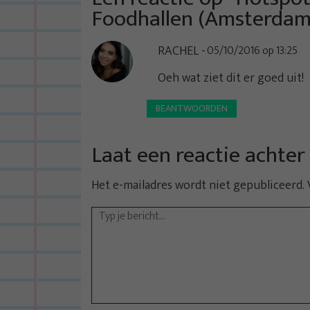
n
Foodhallen (Amsterdam
a
RACHEL
05/10/2016 op 13:25
v
i
Oeh wat ziet dit er goed uit!
g
BEANTWOORDEN
a
t
Laat een reactie achter
i
e
Het e-mailadres wordt niet gepubliceerd.