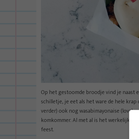
Op het gestoomde broodje vind je naast 
schilletje, je eet als het ware de hele krap
verder) ook nog wasabimayonaise (love), w
komkommer. Al met al is het werkelijk verru
feest.