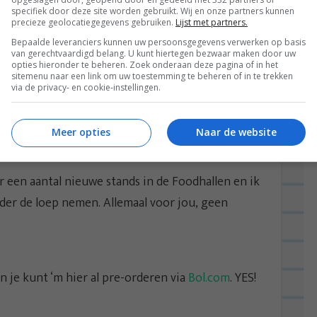
specifiek door deze site worden gebruikt. Wij en onze partners kunnen
precieze geolocatiegegevens gebruiken.
Lijst met partners.
Bepaalde leveranciers kunnen uw persoonsgegevens verwerken op basis
van gerechtvaardigd belang. U kunt hiertegen bezwaar maken door uw
opties hieronder te beheren. Zoek onderaan deze pagina of in het
sitemenu naar een link om uw toestemming te beheren of in te trekken
via de privacy- en cookie-instellingen.
Meer opties
Naar de website
 een aantal nieuwe stands in de Foodhallen en ik
der de loep nemen. Allemaal voor jou, geen
en je kunt ‘m hier al pre-orderen via
Bol.com
. YES!