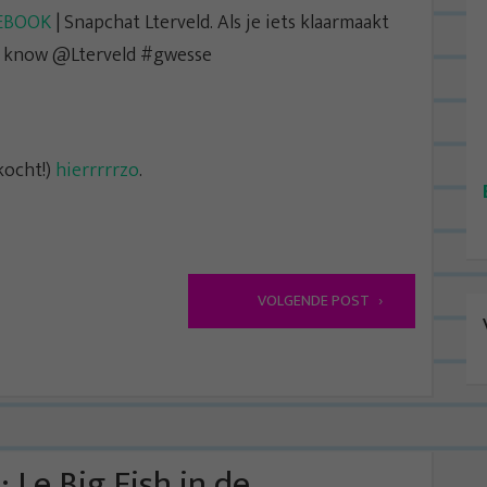
EBOOK
| Snapchat Lterveld. Als je iets klaarmaakt
me know @Lterveld #gwesse
kocht!)
hierrrrrzo
.
VOLGENDE POST
 Le Big Fish in de