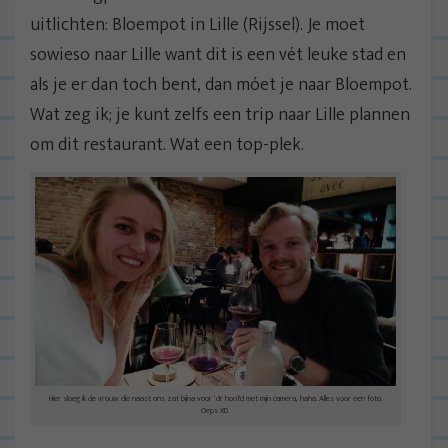
uitlichten: Bloempot in Lille (Rijssel). Je moet
sowieso naar Lille want dit is een vét leuke stad en
als je er dan toch bent, dan móet je naar Bloempot.
Wat zeg ik; je kunt zelfs een trip naar Lille plannen
om dit restaurant. Wat een top-plek.
Hier sloeg ik de vrouw die naast ons zat bijna voor ‘dr hoofd met mijn camera, haha. Alles voor een foto.
Oeps XD.