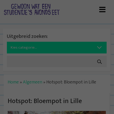
Skip
to
content
Uitgebreid zoeken:
Search
for:
Home
»
Algemeen
»
Hotspot: Bloempot in Lille
Hotspot: Bloempot in Lille