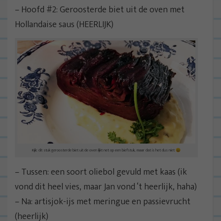
– Hoofd #2: Geroosterde biet uit de oven met
Hollandaise saus (HEERLIJK)
Kijk: dit stuk geroosterde biet uit de oven lijkt net op een biefstuk, maar dat is het dus niet 😀
– Tussen: een soort oliebol gevuld met kaas (ik
vond dit heel vies, maar Jan vond ‘t heerlijk, haha)
– Na: artisjok-ijs met meringue en passievrucht
(heerlijk)