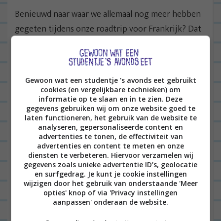
Benieuwd naar waar we allemaal nog meer hebben
gegeten tijdens onze roadtrip voor Frankrijk? Dat
lees je in
deze blogpost
!
Au revoir!
Gewoon wat een studentje 's avonds eet gebruikt
MIJN TWEEDE BOEK IS UIT!
cookies (en vergelijkbare technieken) om
Yes! Hij ligt eindelijk in de winkels! Mijn tweede
informatie op te slaan en in te zien. Deze
gegevens gebruiken wij om onze website goed te
boek, vól makkelijke recepten voor alleenkokers.
laten functioneren, het gebruik van de website te
analyseren, gepersonaliseerde content en
Bestel ‘m via
Bol.com
of ga langs een random
advertenties te tonen, de effectiviteit van
boekhandel, de meesten verkopen ‘m wel. Woehoe!
advertenties en content te meten en onze
diensten te verbeteren. Hiervoor verzamelen wij
MEER VAN DIT?
gegevens zoals unieke advertentie ID’s, geolocatie
en surfgedrag. Je kunt je cookie instellingen
Ook mijn eerste kookboek kun je gewoon nog
wijzigen door het gebruik van onderstaande 'Meer
bestellen. Check
hierrrrrzo
.
opties' knop of via 'Privacy instellingen
aanpassen' onderaan de website.
DOE EENS GEZELLIG: