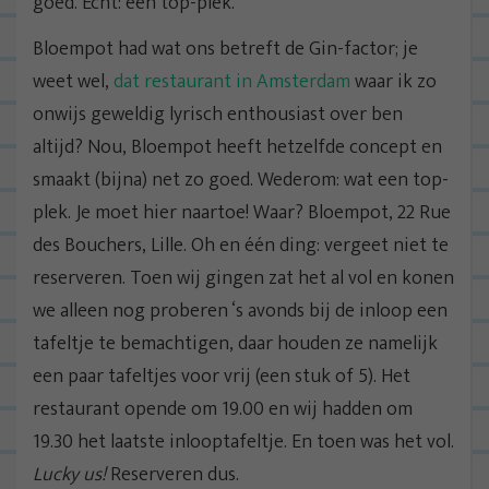
goed. Echt: een top-plek.
Bloempot had wat ons betreft de Gin-factor; je
weet wel,
dat restaurant in Amsterdam
waar ik zo
onwijs geweldig lyrisch enthousiast over ben
altijd? Nou, Bloempot heeft hetzelfde concept en
smaakt (bijna) net zo goed. Wederom: wat een top-
plek. Je moet hier naartoe! Waar? Bloempot, 22 Rue
des Bouchers, Lille. Oh en één ding: vergeet niet te
reserveren. Toen wij gingen zat het al vol en konen
we alleen nog proberen ‘s avonds bij de inloop een
tafeltje te bemachtigen, daar houden ze namelijk
een paar tafeltjes voor vrij (een stuk of 5). Het
restaurant opende om 19.00 en wij hadden om
19.30 het laatste inlooptafeltje. En toen was het vol.
Lucky us!
Reserveren dus.