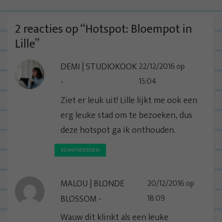
h
t
2 reacties op “
Hotspot: Bloempot in
n
Lille
”
a
DEMI | STUDIOKOOK
22/12/2016 op
v
15:04
i
g
Ziet er leuk uit! Lille lijkt me ook een
a
erg leuke stad om te bezoeken, dus
t
deze hotspot ga ik onthouden.
i
BEANTWOORDEN
e
MALOU | BLONDE
20/12/2016 op
BLOSSOM
18:09
Wauw dit klinkt als een leuke