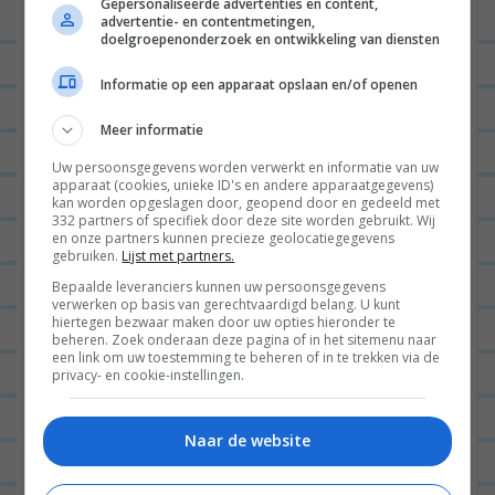
Gepersonaliseerde advertenties en content,
Volg mij via
INSTAGRAM
|
YOUTUBE
|
FACEBOOK
.
advertentie- en contentmetingen,
doelgroepenonderzoek en ontwikkeling van diensten
Als je iets klaarmaakt van m’n blog of uit mijn
kookboek, let me know @Lterveld #gwesse
Informatie op een apparaat opslaan en/of openen
#gewoonwateenstudentjesavondseet
Meer informatie
Uw persoonsgegevens worden verwerkt en informatie van uw
apparaat (cookies, unieke ID's en andere apparaatgegevens)
kan worden opgeslagen door, geopend door en gedeeld met
Lees ook
332 partners of specifiek door deze site worden gebruikt. Wij
en onze partners kunnen precieze geolocatiegegevens
gebruiken.
Lijst met partners.
Dineren in Haarlem: dit zijn de
Bepaalde leveranciers kunnen uw persoonsgegevens
verwerken op basis van gerechtvaardigd belang. U kunt
hotspots
hiertegen bezwaar maken door uw opties hieronder te
beheren. Zoek onderaan deze pagina of in het sitemenu naar
een link om uw toestemming te beheren of in te trekken via de
privacy- en cookie-instellingen.
HOTSPOTS
64
Naar de website