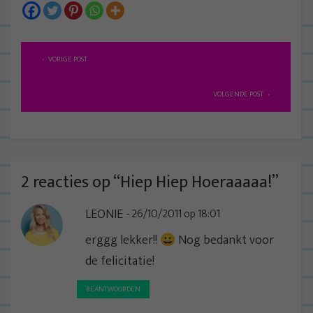
B
VORIGE POST
e
r
VOLGENDE POST
i
c
h
t
2 reacties op “
Hiep Hiep Hoeraaaaa!
”
n
LEONIE
26/10/2011 op 18:01
a
v
erggg lekker!! 😀 Nog bedankt voor
i
de felicitatie!
g
BEANTWOORDEN
a