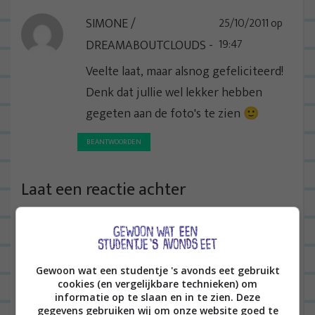
t
SIMONE /
25/10/2011 op
i
DREAMABOUTCLOUDS
19:47
e
Veelte laat, maar alsnog gefeliciteerd!
Denk dat jullie wel lekker hebben
gegeten aan de foto's te zien 🙂
BEANTWOORDEN
Laat een reactie achter
Het e-mailadres wordt niet gepubliceerd.
Vereiste
velden zijn gemarkeerd met
*
Gewoon wat een studentje 's avonds eet gebruikt
cookies (en vergelijkbare technieken) om
informatie op te slaan en in te zien. Deze
gegevens gebruiken wij om onze website goed te