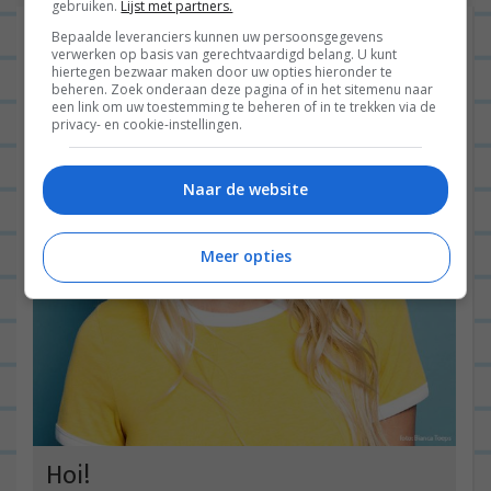
gebruiken.
Lijst met partners.
Bepaalde leveranciers kunnen uw persoonsgegevens
verwerken op basis van gerechtvaardigd belang. U kunt
hiertegen bezwaar maken door uw opties hieronder te
beheren. Zoek onderaan deze pagina of in het sitemenu naar
een link om uw toestemming te beheren of in te trekken via de
privacy- en cookie-instellingen.
Naar de website
Meer opties
Hoi!