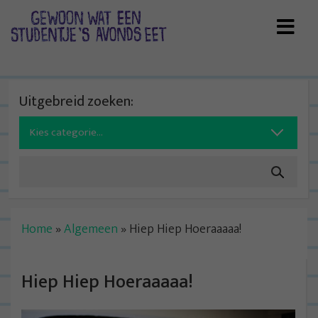
Skip
to
content
Uitgebreid zoeken:
Search
for:
Home
»
Algemeen
»
Hiep Hiep Hoeraaaaa!
Hiep Hiep Hoeraaaaa!