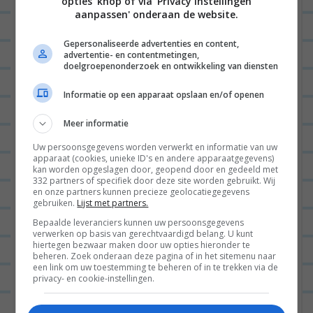
opties' knop of via 'Privacy instellingen
velden zijn gemarkeerd met
*
aanpassen' onderaan de website.
Gepersonaliseerde advertenties en content,
advertentie- en contentmetingen,
doelgroepenonderzoek en ontwikkeling van diensten
Informatie op een apparaat opslaan en/of openen
Meer informatie
Naam
*
Uw persoonsgegevens worden verwerkt en informatie van uw
apparaat (cookies, unieke ID's en andere apparaatgegevens)
kan worden opgeslagen door, geopend door en gedeeld met
332 partners of specifiek door deze site worden gebruikt. Wij
en onze partners kunnen precieze geolocatiegegevens
gebruiken.
Lijst met partners.
E-mail
*
Bepaalde leveranciers kunnen uw persoonsgegevens
verwerken op basis van gerechtvaardigd belang. U kunt
hiertegen bezwaar maken door uw opties hieronder te
beheren. Zoek onderaan deze pagina of in het sitemenu naar
een link om uw toestemming te beheren of in te trekken via de
Site
privacy- en cookie-instellingen.