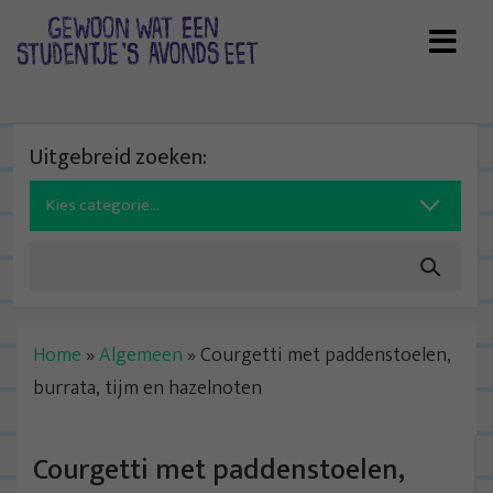
Skip
to
content
Uitgebreid zoeken:
Search
for:
Home
»
Algemeen
»
Courgetti met paddenstoelen,
burrata, tijm en hazelnoten
Courgetti met paddenstoelen,