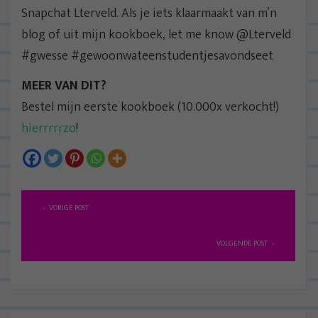
Snapchat Lterveld. Als je iets klaarmaakt van m’n
blog of uit mijn kookboek, let me know @Lterveld
#gwesse #gewoonwateenstudentjesavondseet
MEER VAN DIT?
Bestel mijn eerste kookboek (10.000x verkocht!)
hierrrrrzo
!
B
VORIGE POST
e
r
VOLGENDE POST
i
c
h