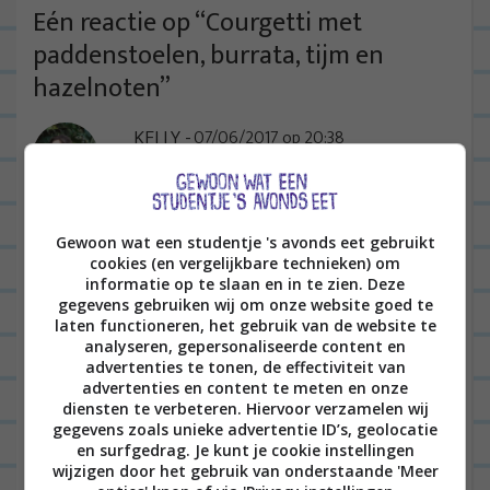
t
Eén reactie op “
Courgetti met
n
paddenstoelen, burrata, tijm en
a
hazelnoten
”
v
KELLY
07/06/2017 op 20:38
i
g
Ik heb dit gerechtje laatst gemaakt
a
met pesto als extra toevoeging en
t
dat was echt dikke winwin. Jouw site
Gewoon wat een studentje 's avonds eet gebruikt
cookies (en vergelijkbare technieken) om
i
blijft me inspireren, keep up the
informatie op te slaan en in te zien. Deze
e
gegevens gebruiken wij om onze website goed te
good work!
laten functioneren, het gebruik van de website te
analyseren, gepersonaliseerde content en
BEANTWOORDEN
advertenties te tonen, de effectiviteit van
advertenties en content te meten en onze
diensten te verbeteren. Hiervoor verzamelen wij
Laat een reactie achter
gegevens zoals unieke advertentie ID’s, geolocatie
en surfgedrag. Je kunt je cookie instellingen
Het e-mailadres wordt niet gepubliceerd.
Vereiste
wijzigen door het gebruik van onderstaande 'Meer