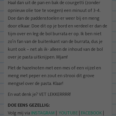
Haal dan uit de pan en bak de courgetti (zonder
opnieuw olie toe te voegen) een minuut of 3-4.
Doe dan de paddenstoelen er weer bij en meng
door elkaar. Doe dit op je bord en verdeel er dan de
tijm over en leg de bol burrata er op. Ik ben niet
zo’n fan van de buitenkant van de burrata, dus je
kunt ook – net als ik- alleen de inhoud van de bol
over je pasta uitknijpen. Mjam!
Plet de hazelnoten met een mes of een vijzel en
meng met peper en zout en strooi dit grove
mengsel over de pasta. Klaar!
En wat denk je? VET LEKKERRRR!
DOE EENS GEZELLIG:
Volg mij via
INSTAGRAM
|
YOUTUBE
|
FACEBOOK
|