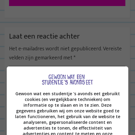
i
c
h
t
Laat een reactie achter
n
Het e-mailadres wordt niet gepubliceerd.
Vereiste
a
velden zijn gemarkeerd met
*
v
i
g
a
Gewoon wat een studentje 's avonds eet gebruikt
t
cookies (en vergelijkbare technieken) om
i
informatie op te slaan en in te zien. Deze
gegevens gebruiken wij om onze website goed te
e
Naam
*
laten functioneren, het gebruik van de website te
analyseren, gepersonaliseerde content en
advertenties te tonen, de effectiviteit van
advertenties en content te meten en onze