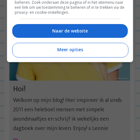
beheren. Zoek onderaan deze pagina of in het sitemenu naar
een link om uw toestemming te beheren of in te trekken via de
privacy- en cookie-instellingen.
Naar de website
Meer opties
Hoi!
Welkom op mijn blog! Hier inspireer ik al sinds
2011 een heleboel mensen met simpele
avondmaaltjes en schrijf ik wekelijks een
dagboek over mijn leven. Enjoy! x Leonie