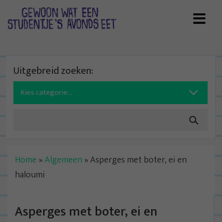
Skip
to
content
Uitgebreid zoeken:
Search
for:
Home
»
Algemeen
»
Asperges met boter, ei en
haloumi
Asperges met boter, ei en