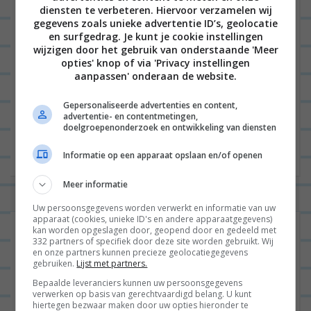
diensten te verbeteren. Hiervoor verzamelen wij
E-mail
*
gegevens zoals unieke advertentie ID’s, geolocatie
en surfgedrag. Je kunt je cookie instellingen
wijzigen door het gebruik van onderstaande 'Meer
opties' knop of via 'Privacy instellingen
aanpassen' onderaan de website.
Site
Gepersonaliseerde advertenties en content,
advertentie- en contentmetingen,
doelgroepenonderzoek en ontwikkeling van diensten
Informatie op een apparaat opslaan en/of openen
Meer informatie
Uw persoonsgegevens worden verwerkt en informatie van uw
apparaat (cookies, unieke ID's en andere apparaatgegevens)
kan worden opgeslagen door, geopend door en gedeeld met
332 partners of specifiek door deze site worden gebruikt. Wij
en onze partners kunnen precieze geolocatiegegevens
gebruiken.
Lijst met partners.
Bepaalde leveranciers kunnen uw persoonsgegevens
verwerken op basis van gerechtvaardigd belang. U kunt
hiertegen bezwaar maken door uw opties hieronder te