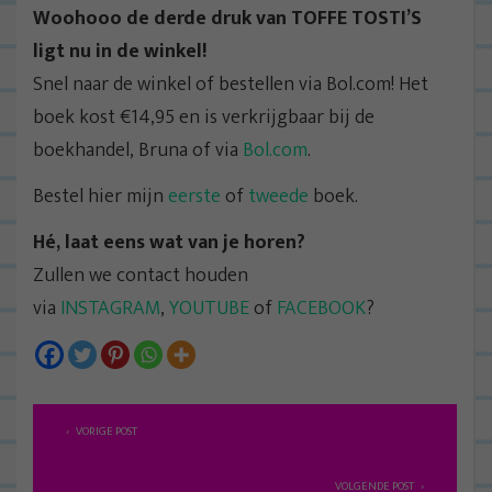
Woohooo de derde druk van TOFFE TOSTI’S
ligt nu in de winkel!
Snel naar de winkel of bestellen via Bol.com! Het
boek kost €14,95 en is verkrijgbaar bij de
boekhandel, Bruna of via
Bol.com
.
Bestel hier mijn
eerste
of
tweede
boek.
Hé, laat eens wat van je horen?
Zullen we contact houden
via
INSTAGRAM
,
YOUTUBE
of
FACEBOOK
?
B
VORIGE POST
e
r
VOLGENDE POST