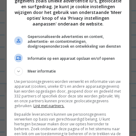
gegevens zoals unieke advertentie ID’s, geolocatie
en surfgedrag. Je kunt je cookie instellingen
wijzigen door het gebruik van onderstaande 'Meer
opties' knop of via 'Privacy instellingen
aanpassen' onderaan de website.
Gepersonaliseerde advertenties en content,
advertentie- en contentmetingen,
doelgroepenonderzoek en ontwikkeling van diensten
Hoi SORRY DAT IK ZO WEINIG POST. Ik heb ‘t zo
Informatie op een apparaat opslaan en/of openen
druk met allemaal leuke dingen steeds!!! Maargoed:)
Ik at van de week wraps haha dus...
Lees verder
Meer informatie
Uw persoonsgegevens worden verwerkt en informatie van uw
apparaat (cookies, unieke ID's en andere apparaatgegevens)
kan worden opgeslagen door, geopend door en gedeeld met
332 partners of specifiek door deze site worden gebruikt. Wij
Mexicaanse wraps!
en onze partners kunnen precieze geolocatiegegevens
gebruiken.
Lijst met partners.
Bepaalde leveranciers kunnen uw persoonsgegevens
verwerken op basis van gerechtvaardigd belang. U kunt
hiertegen bezwaar maken door uw opties hieronder te
ALGEMEEN
0
beheren. Zoek onderaan deze pagina of in het sitemenu naar
een link om uw toestemming te beheren of in te trekken via de