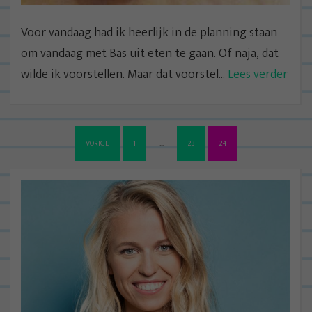
Voor vandaag had ik heerlijk in de planning staan
om vandaag met Bas uit eten te gaan. Of naja, dat
wilde ik voorstellen. Maar dat voorstel...
Lees verder
B
VORIGE
1
…
23
24
e
r
i
c
h
t
n
a