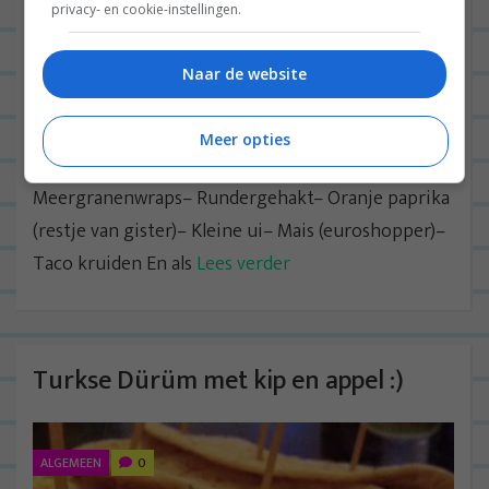
privacy- en cookie-instellingen.
Naar de website
Meer opties
Vanavond at ik Mexicaanse wraps, met… –
Meergranenwraps– Rundergehakt– Oranje paprika
(restje van gister)– Kleine ui– Mais (euroshopper)–
Taco kruiden En als
Lees verder
Turkse Dürüm met kip en appel :)
ALGEMEEN
0