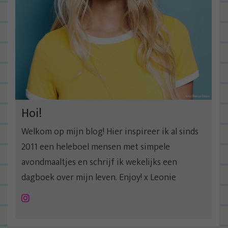
v
i
g
a
t
i
e
Hoi!
Welkom op mijn blog! Hier inspireer ik al sinds
2011 een heleboel mensen met simpele
avondmaaltjes en schrijf ik wekelijks een
dagboek over mijn leven. Enjoy! x Leonie
Instagram