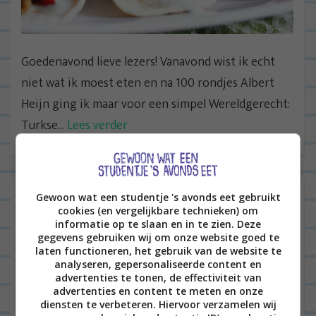
Goedenavond lieve lezers! Vanavond wist ik echt
niet wat ik moest eten en na 100 rondjes Albert
Heijn ging ik maar voor een simpel Wereldgerecht:
Turkse...
Lees verder
Mexicaanse wraps!
Gewoon wat een studentje 's avonds eet gebruikt
cookies (en vergelijkbare technieken) om
informatie op te slaan en in te zien. Deze
gegevens gebruiken wij om onze website goed te
laten functioneren, het gebruik van de website te
ALGEMEEN
0
analyseren, gepersonaliseerde content en
advertenties te tonen, de effectiviteit van
advertenties en content te meten en onze
diensten te verbeteren. Hiervoor verzamelen wij