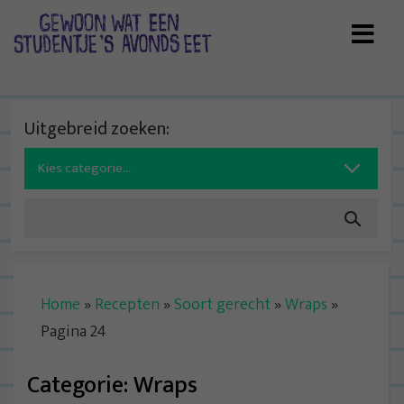
Skip
to
content
Uitgebreid zoeken:
Search
for:
Home
»
Recepten
»
Soort gerecht
»
Wraps
»
Pagina 24
Categorie:
Wraps