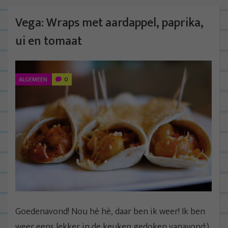
Vega: Wraps met aardappel, paprika,
ui en tomaat
ALGEMEEN
0
Goedenavond! Nou hè hè, daar ben ik weer! Ik ben
weer eens lekker in de keuken gedoken vanavond:)