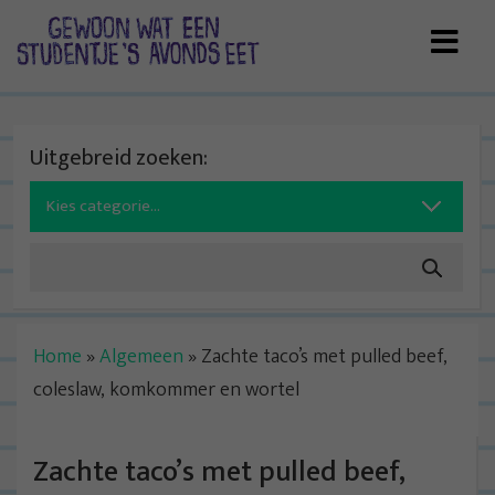
Skip
to
content
Uitgebreid zoeken:
Search
for:
Home
»
Algemeen
»
Zachte taco’s met pulled beef,
coleslaw, komkommer en wortel
Zachte taco’s met pulled beef,