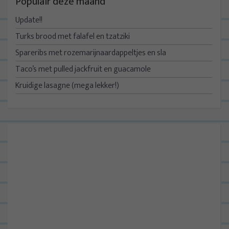
Populair deze maand
Update!!
Turks brood met falafel en tzatziki
Spareribs met rozemarijnaardappeltjes en sla
Taco’s met pulled jackfruit en guacamole
Kruidige lasagne (mega lekker!)