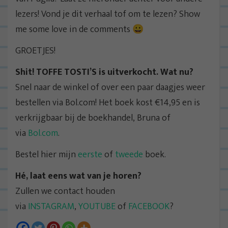
lezers! Vond je dit verhaal tof om te lezen? Show
me some love in de comments 😀
GROETJES!
Shit! TOFFE TOSTI’S is uitverkocht. Wat nu?
Snel naar de winkel of over een paar daagjes weer
bestellen via Bol.com! Het boek kost €14,95 en is
verkrijgbaar bij de boekhandel, Bruna of
via
Bol.com
.
Bestel hier mijn
eerste
of
tweede
boek.
Hé, laat eens wat van je horen?
Zullen we contact houden
via
INSTAGRAM
,
YOUTUBE
of
FACEBOOK
?