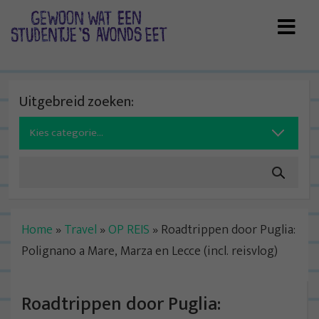
Skip
to
content
Uitgebreid zoeken:
Search
for:
Home
»
Travel
»
OP REIS
»
Roadtrippen door Puglia:
Polignano a Mare, Marza en Lecce (incl. reisvlog)
Roadtrippen door Puglia: