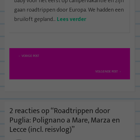
baby voor het eerst op campervakantie en zijn
gaan roadtrippen door Europa. We hadden een
bruiloft gepland...
Lees verder
B
VORIGE POST
e
r
VOLGENDE POST
i
c
h
t
2 reacties op “
Roadtrippen door
n
Puglia: Polignano a Mare, Marza en
a
Lecce (incl. reisvlog)
”
v