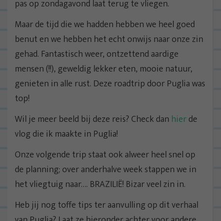
pas op zondagavond laat terug te vliegen.
Maar de tijd die we hadden hebben we heel goed
benut en we hebben het echt onwijs naar onze zin
gehad. Fantastisch weer, ontzettend aardige
mensen (!!), geweldig lekker eten, mooie natuur,
genieten in alle rust. Deze roadtrip door Puglia was
top!
Wil je meer beeld bij deze reis? Check dan
hier
de
vlog die ik maakte in Puglia!
Onze volgende trip staat ook alweer heel snel op
de planning; over anderhalve week stappen we in
het vliegtuig naar…. BRAZILIË! Bizar veel zin in.
Heb jij nog toffe tips ter aanvulling op dit verhaal
van Puglia? Laat ze hieronder achter voor andere