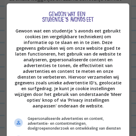
binnenland te zien. We mijden de grote wegen.
Onze eerste tussenstop is Marzà; dit is een
privéstrand net onder Monopoli. Overigens is
Gewoon wat een studentje 's avonds eet gebruikt
cookies (en vergelijkbare technieken) om
Monopoli ook echt een bezoek waard, maar ik was
informatie op te slaan en in te zien. Deze
er al eens geweest en we hadden niet alle tijd van
gegevens gebruiken wij om onze website goed te
laten functioneren, het gebruik van de website te
de wereld.
analyseren, gepersonaliseerde content en
advertenties te tonen, de effectiviteit van
Voor de oplettende lezer; op Marzà ben ik
advertenties en content te meten en onze
diensten te verbeteren. Hiervoor verzamelen wij
inderdaad ook al eens geweest, maar het is zo’n te
gegevens zoals unieke advertentie ID’s, geolocatie
gekke plek, dat ik het graag met Jan wilde delen
en surfgedrag. Je kunt je cookie instellingen
wijzigen door het gebruik van onderstaande 'Meer
ook.
opties' knop of via 'Privacy instellingen
aanpassen' onderaan de website.
We streken neer op een bedje aan zee (€15 voor 2
personen), bestelden een kop koffie, trokken onze
Gepersonaliseerde advertenties en content,
advertentie- en contentmetingen,
kleren uit (bikini aan) en chillden ‘m hier goed een
doelgroepenonderzoek en ontwikkeling van diensten