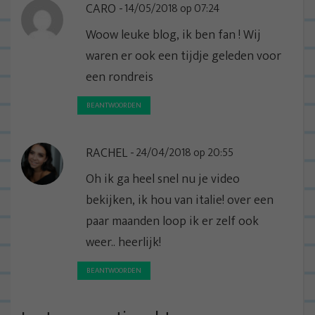
CARO
14/05/2018 op 07:24
i
g
Woow leuke blog, ik ben fan ! Wij
a
waren er ook een tijdje geleden voor
t
een rondreis
i
BEANTWOORDEN
e
RACHEL
24/04/2018 op 20:55
Oh ik ga heel snel nu je video
bekijken, ik hou van italie! over een
paar maanden loop ik er zelf ook
weer.. heerlijk!
BEANTWOORDEN