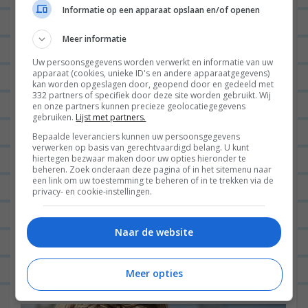
paar uurtjes.
Informatie op een apparaat opslaan en/of openen
Meer informatie
Het water is in dit paradijsje felblauw, de zee
Uw persoonsgegevens worden verwerkt en informatie van uw
apparaat (cookies, unieke ID's en andere apparaatgegevens)
rustig, het strandje geweldig en al met al is het
kan worden opgeslagen door, geopend door en gedeeld met
332 partners of specifiek door deze site worden gebruikt. Wij
gewoon echt een TOP plek. En er is geen
en onze partners kunnen precieze geolocatiegegevens
gebruiken.
Lijst met partners.
Nederlander te bekennen.
Bepaalde leveranciers kunnen uw persoonsgegevens
verwerken op basis van gerechtvaardigd belang. U kunt
hiertegen bezwaar maken door uw opties hieronder te
beheren. Zoek onderaan deze pagina of in het sitemenu naar
Rond lunchtijd hebben we ook nog even een hapje
een link om uw toestemming te beheren of in te trekken via de
privacy- en cookie-instellingen.
gegeten bij het enige restaurantje dat bij Marzà is
en ook dat was TOP. Ze serveerden vandaag slechts
Naar de website
één maaltijd en dat was de typisch Pugliese
pasta
Orecchiette met tomaat en zelfgemaakte ricotta.
Meer opties
En het was GEWELDIG.