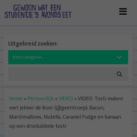
Skip
to
content
Uitgebreid zoeken:
Search
for:
Home
»
Persoonlijk
»
VIDEO
»
VIDEO: Tosti maken
met Jelmer de Boer (@geentroep): Bacon,
Marshmallows, Nutella, Caramel Fudge en banaan
op een driedubbele tosti