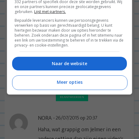
332 partners of specifiek door deze site worden gebruikt. Wij
en onze partners kunnen precieze geolocatiegegevens
gebruiken.
Lijst met partners.
DENIECE
27/07/2015 op
Bepaalde leveranciers kunnen uw persoonsgegevens
FOTOGRAFIE
10:13
verwerken op basis van gerechtvaardigd belang. U kunt
hiertegen bezwaar maken door uw opties hieronder te
beheren. Zoek onderaan deze pagina of in het sitemenu naar
Zonder de bacon klinkt deze tosti
een link om uw toestemming te beheren of in te trekken via de
heerlijk! 😉
privacy- en cookie-instellingen.
BEANTWOORDEN
Naar de website
LEONIE
02/01/2016 op 13:56
Meer opties
haha, nee de bacon is tof!
BEANTWOORDEN
NORA
26/07/2015 op 20:37
Haha, wat grappig om Jelmer in een