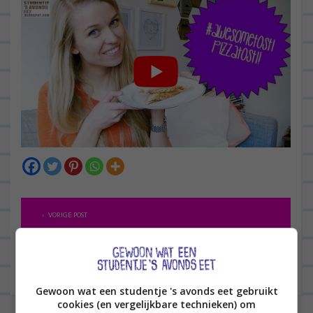
B
VORIGE POST
e
r
VOLGENDE POST
i
c
Gewoon wat een studentje 's avonds eet gebruikt
cookies (en vergelijkbare technieken) om
h