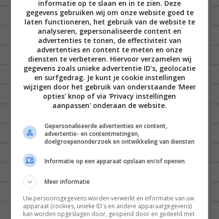
informatie op te slaan en in te zien. Deze
t
gegevens gebruiken wij om onze website goed te
6 reacties op “
VIDEO: Tosti maken
laten functioneren, het gebruik van de website te
n
met Jelmer de Boer (@geentroep):
analyseren, gepersonaliseerde content en
a
advertenties te tonen, de effectiviteit van
Bacon, Marshmallows, Nutella,
advertenties en content te meten en onze
v
Caramel Fudge en banaan op een
diensten te verbeteren. Hiervoor verzamelen wij
i
gegevens zoals unieke advertentie ID’s, geolocatie
driedubbele tosti
”
en surfgedrag. Je kunt je cookie instellingen
g
wijzigen door het gebruik van onderstaande 'Meer
opties' knop of via 'Privacy instellingen
PETER
31/12/2015 op 14:13
a
aanpassen' onderaan de website.
t
Wat interessant dat de technologie
Gepersonaliseerde advertenties en content,
i
steeds sneller en beter word.
advertentie- en contentmetingen,
e
doelgroepenonderzoek en ontwikkeling van diensten
BEANTWOORDEN
Informatie op een apparaat opslaan en/of openen
LEONIE
02/01/2016 op 13:56
Meer informatie
ontzettend!
Uw persoonsgegevens worden verwerkt en informatie van uw
apparaat (cookies, unieke ID's en andere apparaatgegevens)
BEANTWOORDEN
kan worden opgeslagen door, geopend door en gedeeld met