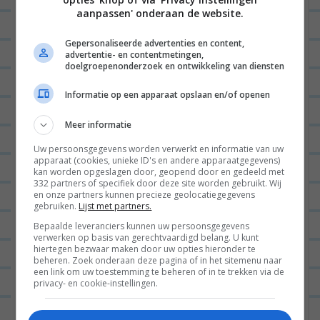
velden zijn gemarkeerd met
*
v
aanpassen' onderaan de website.
i
Gepersonaliseerde advertenties en content,
g
advertentie- en contentmetingen,
doelgroepenonderzoek en ontwikkeling van diensten
a
t
Informatie op een apparaat opslaan en/of openen
i
Meer informatie
e
Naam
*
Uw persoonsgegevens worden verwerkt en informatie van uw
apparaat (cookies, unieke ID's en andere apparaatgegevens)
kan worden opgeslagen door, geopend door en gedeeld met
332 partners of specifiek door deze site worden gebruikt. Wij
en onze partners kunnen precieze geolocatiegegevens
gebruiken.
Lijst met partners.
E-mail
*
Bepaalde leveranciers kunnen uw persoonsgegevens
verwerken op basis van gerechtvaardigd belang. U kunt
hiertegen bezwaar maken door uw opties hieronder te
beheren. Zoek onderaan deze pagina of in het sitemenu naar
Site
een link om uw toestemming te beheren of in te trekken via de
privacy- en cookie-instellingen.