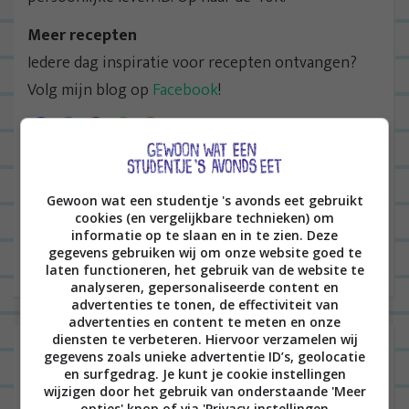
Meer recepten
Iedere dag inspiratie voor recepten ontvangen?
Volg mijn blog op
Facebook
!
B
VORIGE POST
Gewoon wat een studentje 's avonds eet gebruikt
e
cookies (en vergelijkbare technieken) om
r
informatie op te slaan en in te zien. Deze
VOLGENDE POST
gegevens gebruiken wij om onze website goed te
i
laten functioneren, het gebruik van de website te
c
analyseren, gepersonaliseerde content en
advertenties te tonen, de effectiviteit van
h
advertenties en content te meten en onze
t
diensten te verbeteren. Hiervoor verzamelen wij
Laat een reactie achter
gegevens zoals unieke advertentie ID’s, geolocatie
n
en surfgedrag. Je kunt je cookie instellingen
Het e-mailadres wordt niet gepubliceerd.
Vereiste
wijzigen door het gebruik van onderstaande 'Meer
a
opties' knop of via 'Privacy instellingen