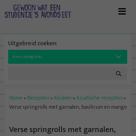
Skip
to
content
Uitgebreid zoeken:
Search
for:
Home
»
Recepten
»
Keuken
»
Aziatische recepten
»
Verse springrolls met garnalen, basilicum en mango
Verse springrolls met garnalen,