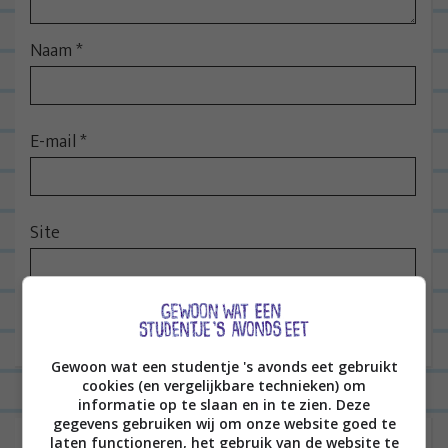
i
e
Naam
*
E-mail
*
Site
Gewoon wat een studentje 's avonds eet gebruikt
cookies (en vergelijkbare technieken) om
informatie op te slaan en in te zien. Deze
gegevens gebruiken wij om onze website goed te
laten functioneren, het gebruik van de website te