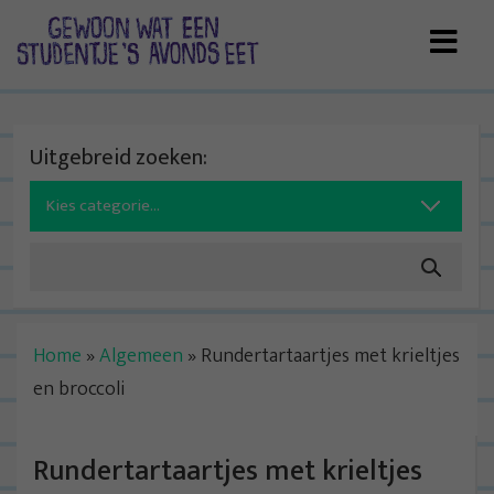
Skip
to
content
Uitgebreid zoeken:
Search
for:
Home
»
Algemeen
»
Rundertartaartjes met krieltjes
en broccoli
Rundertartaartjes met krieltjes