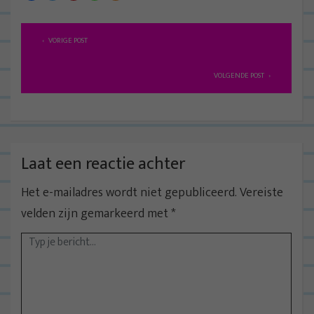
B
VORIGE POST
e
r
VOLGENDE POST
i
c
h
t
Laat een reactie achter
n
Het e-mailadres wordt niet gepubliceerd.
Vereiste
a
velden zijn gemarkeerd met
*
v
i
g
a
t