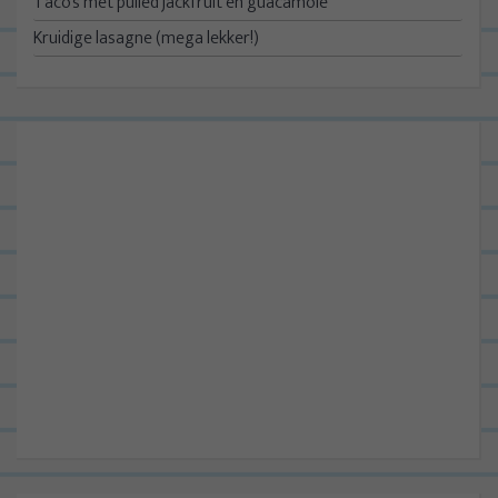
Taco’s met pulled jackfruit en guacamole
Kruidige lasagne (mega lekker!)