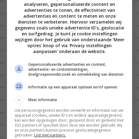
analyseren, gepersonaliseerde content en
advertenties te tonen, de effectiviteit van
advertenties en content te meten en onze
diensten te verbeteren. Hiervoor verzamelen wij
gegevens zoals unieke advertentie ID’s, geolocatie
en surfgedrag. Je kunt je cookie instellingen
wijzigen door het gebruik van onderstaande 'Meer
opties' knop of via 'Privacy instellingen
aanpassen' onderaan de website.
Gepersonaliseerde advertenties en content,
advertentie- en contentmetingen,
doelgroepenonderzoek en ontwikkeling van diensten
Informatie op een apparaat opslaan en/of openen
Meer informatie
Uw persoonsgegevens worden verwerkt en informatie van uw
apparaat (cookies, unieke ID's en andere apparaatgegevens)
Hoi!
kan worden opgeslagen door, geopend door en gedeeld met
332 partners of specifiek door deze site worden gebruikt. Wij
en onze partners kunnen precieze geolocatiegegevens
Welkom op mijn blog! Hier inspireer ik al sinds
gebruiken.
Lijst met partners.