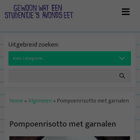
Skip
to
content
Uitgebreid zoeken:
Search
for:
Home
»
Algemeen
»
Pompoenrisotto met garnalen
Pompoenrisotto met garnalen