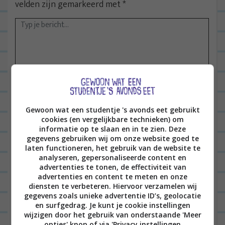
velden zijn gemarkeerd met
*
Naam
*
Gewoon wat een studentje 's avonds eet gebruikt
cookies (en vergelijkbare technieken) om
informatie op te slaan en in te zien. Deze
gegevens gebruiken wij om onze website goed te
E-mail
*
laten functioneren, het gebruik van de website te
analyseren, gepersonaliseerde content en
advertenties te tonen, de effectiviteit van
advertenties en content te meten en onze
diensten te verbeteren. Hiervoor verzamelen wij
Site
gegevens zoals unieke advertentie ID’s, geolocatie
en surfgedrag. Je kunt je cookie instellingen
wijzigen door het gebruik van onderstaande 'Meer
opties' knop of via 'Privacy instellingen