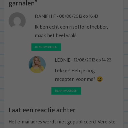
n
garnalen
”
a
DANIËLLE
08/08/2012 op 16:43
v
i
Ik ben echt een risottoliefhebber,
g
maak het heel vaak!
a
BEANTWOORDEN
t
i
LEONIE
12/08/2012 op 14:22
e
Lekker! Heb je nog
recepten voor me? 😀
BEANTWOORDEN
Laat een reactie achter
Het e-mailadres wordt niet gepubliceerd.
Vereiste