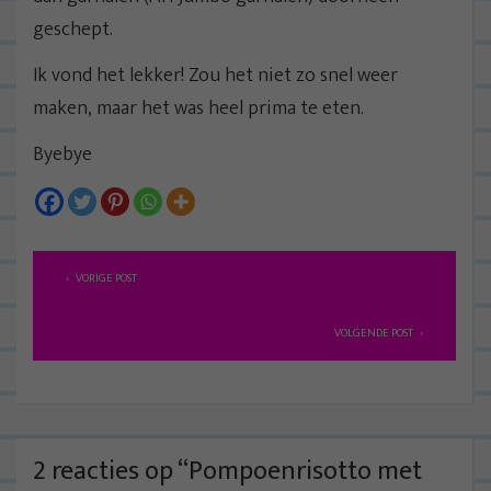
geschept.
Ik vond het lekker! Zou het niet zo snel weer
maken, maar het was heel prima te eten.
Byebye
B
VORIGE POST
e
r
VOLGENDE POST
i
c
h
t
2 reacties op “
Pompoenrisotto met