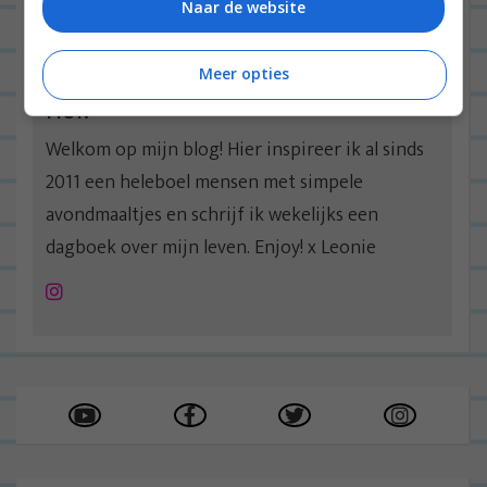
Naar de website
Meer opties
Hoi!
Welkom op mijn blog! Hier inspireer ik al sinds
2011 een heleboel mensen met simpele
avondmaaltjes en schrijf ik wekelijks een
dagboek over mijn leven. Enjoy! x Leonie
Instagram