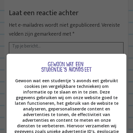
Laat een reactie achter
Het e-mailadres wordt niet gepubliceerd.
Vereiste
velden zijn gemarkeerd met
*
Gewoon wat een studentje 's avonds eet gebruikt
cookies (en vergelijkbare technieken) om
Naam
*
informatie op te slaan en in te zien. Deze
gegevens gebruiken wij om onze website goed te
laten functioneren, het gebruik van de website te
analyseren, gepersonaliseerde content en
advertenties te tonen, de effectiviteit van
E-mail
*
advertenties en content te meten en onze
diensten te verbeteren. Hiervoor verzamelen wij
gegevens zoals unieke advertentie ID’s, geolocatie