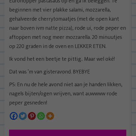
Eurohopper pastasaus op en ga ik beleggen. Te
beginnen met vier plakke salami, mozzarella,
gehalveerde cherrytomaatjes (met de open kant
naar boven ivm natte pizza), rode ui, rode peper en
aftoppen met nog meer mozzarella. 20 minuutjes
op 220 graden in de oven en LEKKER ETEN.
Ik vond het een beetje te pittig.. Maar wel oké!
Dat was ‘m van gisteravond. BYEBYE
PS: En nu de hele avond niet aan je handen likken,
nagels bijten/ogen wrijven, want auwwww rode
peper gesneden!
B