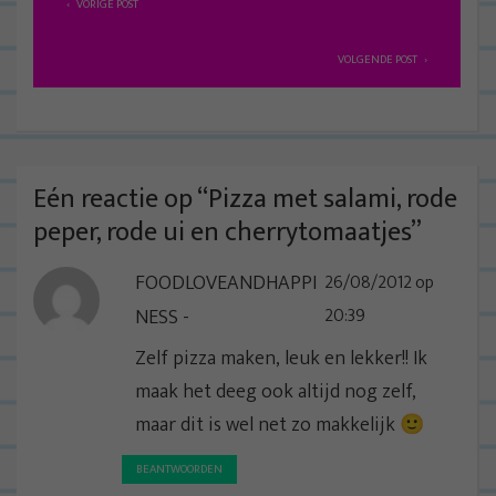
VORIGE POST
e
r
VOLGENDE POST
i
c
h
t
Eén reactie op “
Pizza met salami, rode
n
peper, rode ui en cherrytomaatjes
”
a
FOODLOVEANDHAPPI
26/08/2012 op
v
NESS
20:39
i
g
Zelf pizza maken, leuk en lekker!! Ik
a
maak het deeg ook altijd nog zelf,
t
maar dit is wel net zo makkelijk 🙂
i
BEANTWOORDEN
e