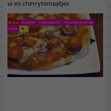
ui en cherrytomaatjes
ALGEMEEN
PRIMA MAALTJE
ITALIAANSE RECEPTEN
Save
PIZZA
1