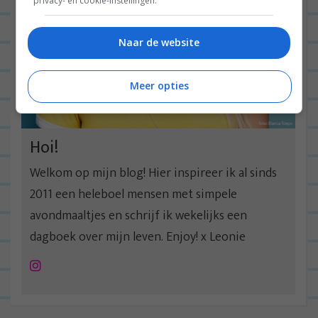
privacy- en cookie-instellingen.
Naar de website
Meer opties
Hoi!
Welkom op mijn blog! Hier inspireer ik al sinds
2011 een heleboel mensen met simpele
avondmaaltjes en schrijf ik wekelijks een
dagboek over mijn leven. Enjoy! x Leonie
Instagram