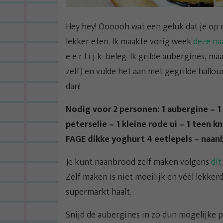
Hey hey! Oooooh wat een geluk dat je op d
lekker eten. Ik maakte vorig week
deze n
e e r l i j k beleg. Ik grilde aubergines, m
zelf) en vulde het aan met gegrilde halloum
dan!
Nodig voor 2 personen: 1 aubergine – 1 
peterselie – 1 kleine rode ui – 1 teen k
FAGE dikke yoghurt 4 eetlepels – naan
Je kunt naanbrood zelf maken volgens
dit
Zelf maken is niet moeilijk en véél lekkerd
supermarkt haalt.
Snijd de aubergines in zo dun mogelijke p