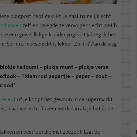
eze blogpost hebt geklikt. Je gaat namelijk écht
aanbroden
zelf en belegde ze vervolgens echt met h
aakte een gewellllldige kruidenyoghurt (al zeg ik het
i. Serieus mensen: dit is lekker. Zin in? Aan de slag
blokje halloumi – plukje munt – plukje verse
noflook – 1 klein rod pepertje – peper – zout –
brood*
 recept
of je koopt het gewoon in de supermarkt.
er, maar wel echt ff meer werk dan als je het in de
lakken en bestrooi die met zeezout. Laat de