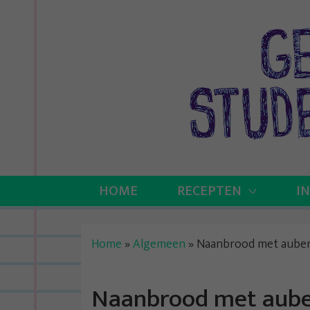
Skip
to
content
HOME
RECEPTEN
I
Home
»
Algemeen
»
Naanbrood met auber
Naanbrood met auber