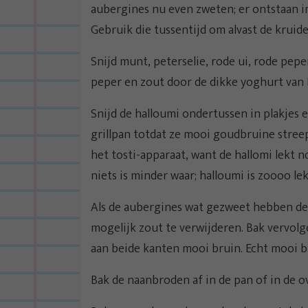
aubergines nu even zweten; er ontstaan i
Gebruik die tussentijd om alvast de krui
Snijd munt, peterselie, rode ui, rode pepe
peper en zout door de dikke yoghurt van F
Snijd de halloumi ondertussen in plakjes en
grillpan totdat ze mooi goudbruine streep
het tosti-apparaat, want de hallomi lekt no
niets is minder waar; halloumi is zoooo lek
Als de aubergines wat gezweet hebben de
mogelijk zout te verwijderen. Bak vervolg
aan beide kanten mooi bruin. Echt mooi bru
Bak de naanbroden af in de pan of in de o