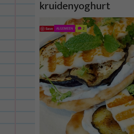
kruidenyoghurt
ALGEMEEN
2
Save