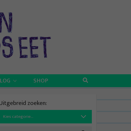
BLOG
SHOP
Uitgebreid zoeken:
Search
for: