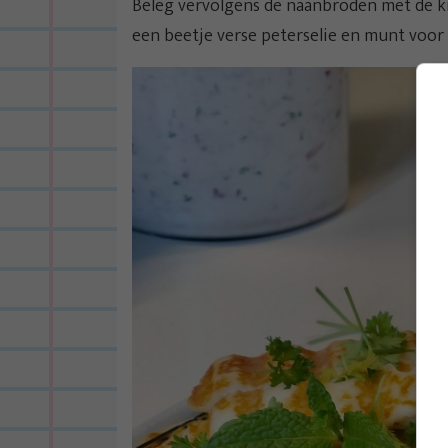
Beleg vervolgens de naanbroden met de k
een beetje verse peterselie en munt voor d