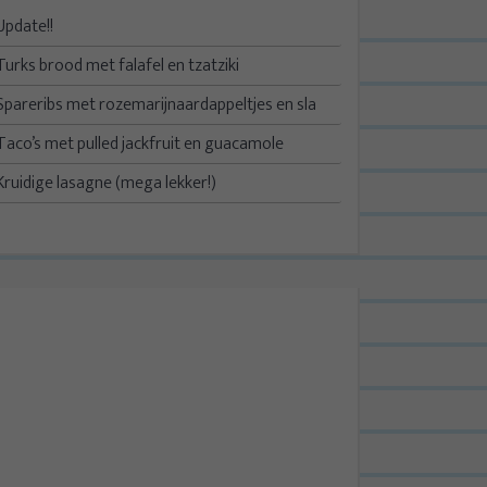
Update!!
Turks brood met falafel en tzatziki
Spareribs met rozemarijnaardappeltjes en sla
Taco’s met pulled jackfruit en guacamole
Kruidige lasagne (mega lekker!)